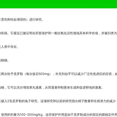
生育剂和性欲增强剂）进行研究。
身疾病。它最近已被证明在肝脏保护和一般抗氧化活性领域具有科学价值，并被归类为
在人类中存在。
陀植物。
两次给予圣罗勒（每次饭后500mg），补充剂似乎可以减少广泛性焦虑症的症状，如
似物，它可以充分增加睾丸激素，从而显著抑制黄体生成和促进卵泡的激素。
天摄入2克圣罗勒的兔子研究。这项研究和以前的研究指出精子数量和生殖潜力的减少
用的剂量为100-200mg/kg。这些保护作用是由于圣罗勒成分的假定的膜稳定作