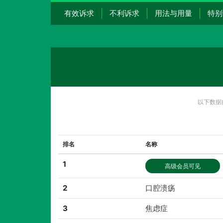
有效诉求
不利诉求
用法与用量
特别
以下数据
排名
名称
1
高级会员可见
2
口腔溃疡
3
焦虑症