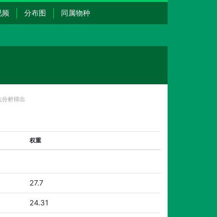
视频
分布图
同属物种
法分析得出
权重
27.7
24.31