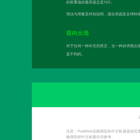
的权重值的最高值总是100。
用法与用量及特别说明，源自美国及全球科研
双向出现
对于任何一种补充剂而言，当一种诉求既出现
是不利的。
注意：PubMed实验报告的中文标题是由
验报告的中文标题仅供参考。