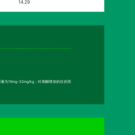
14.29
为16mg-32mg/kg；对睾酮增加的目的而