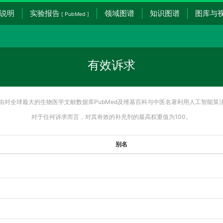
说明
实验报告
领域图谱
知识图谱
图库与
[ PubMed ]
有效诉求
由对全球最大的生物医学文献数据库PubMed及维基百科与中医名著利用人工智能算
对于任何诉求而言，对其有效的补充剂的最高权重值为100。
别名