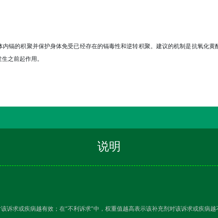
体内镉的积聚并保护身体免受已经存在的镉毒性和逆转积聚。建议的机制是抗氧化黄
发生之前起作用。
说明
对该诉求或疾病越有效；在“不利诉求”中，权重值越高表示该补充剂对该诉求或疾病