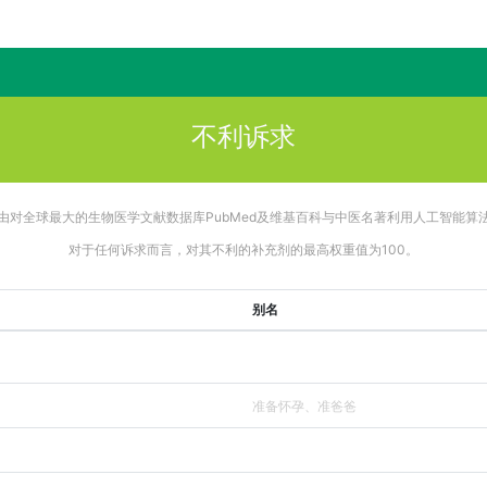
不利诉求
由对全球最大的生物医学文献数据库PubMed及维基百科与中医名著利用人工智能算
对于任何诉求而言，对其不利的补充剂的最高权重值为100。
别名
准备怀孕、准爸爸