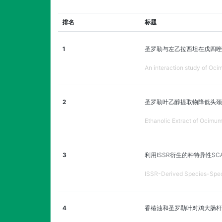
排名
标题
1
圣罗勒与左乙拉西坦在戊四唑
An interaction study of Oci
2
圣罗勒叶乙醇提取物降低头颈
Ethanolic Extract of Ocimu
3
利用ISSR衍生的种特异性S
ISSR-Derived Species-Speci
4
香椿油和圣罗勒叶对鸡大肠杆