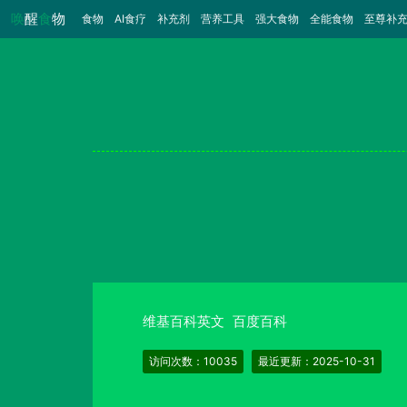
唤
醒
食
物
食物
（当前）
AI食疗
补充剂
营养工具
强大食物
全能食物
至尊补
维基百科英文
百度百科
访问次数：10035
最近更新：2025-10-31