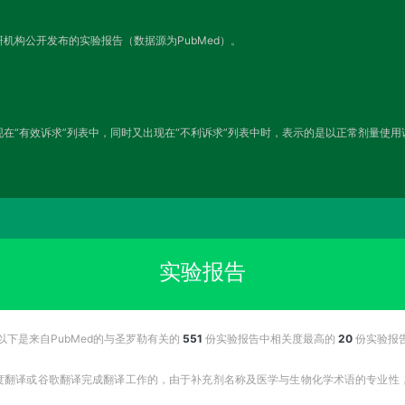
机构公开发布的实验报告（数据源为PubMed）。
在“有效诉求”列表中，同时又出现在“不利诉求”列表中时，表示的是以正常剂量使
实验报告
以下是来自PubMed的与圣罗勒有关的
551
份实验报告中相关度最高的
20
份实验报
百度翻译或谷歌翻译完成翻译工作的，由于补充剂名称及医学与生物化学术语的专业