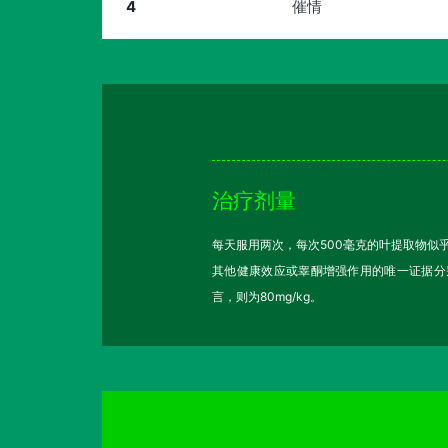
4
催情
治疗剂量
每天服用两次，每次500毫克的叶提取物似
其他健康效应或睾酮增强作用的唯一证据分别在1
言，则为80mg/kg。