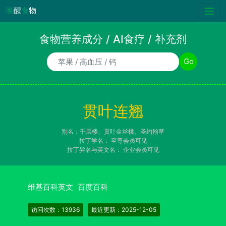
唤
醒
食
物
食物营养成分 / AI食疗 / 补充剂
食物/AI食疗诉求/补充剂名称
Go
贯叶连翘
别名：千层楼、贯叶金丝桃、圣约翰草
拉丁学名：
至尊会员可见
拉丁异名与英文名：
企业会员可见
维基百科英文
百度百科
访问次数：13936
最近更新：2025-12-05