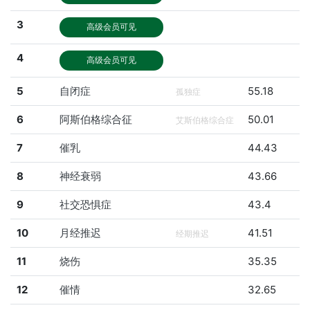
3
高级会员可见
4
高级会员可见
5
自闭症
55.18
孤独症
6
阿斯伯格综合征
50.01
艾斯伯格综合症
7
催乳
44.43
8
神经衰弱
43.66
9
社交恐惧症
43.4
10
月经推迟
41.51
经期推迟
11
烧伤
35.35
12
催情
32.65