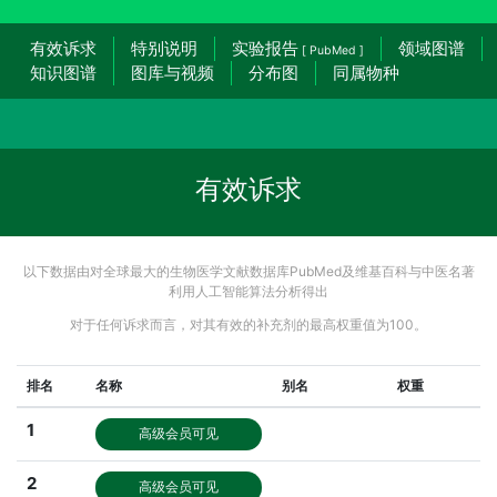
有效诉求
特别说明
实验报告
领域图谱
[ PubMed ]
知识图谱
图库与视频
分布图
同属物种
有效诉求
以下数据由对全球最大的生物医学文献数据库PubMed及维基百科与中医名著
利用人工智能算法分析得出
对于任何诉求而言，对其有效的补充剂的最高权重值为100。
排名
名称
别名
权重
1
高级会员可见
2
高级会员可见