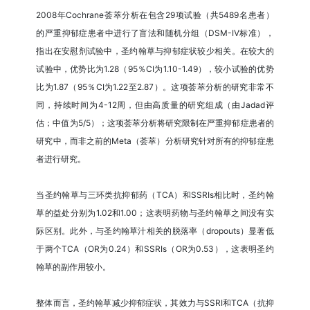
2008年Cochrane荟萃分析在包含29项试验（共5489名患者）
的严重抑郁症患者中进行了盲法和随机分组（DSM-IV标准），
指出在安慰剂试验中，圣约翰草与抑郁症状较少相关。在较大的
试验中，优势比为1.28（95％CI为1.10-1.49），较小试验的优势
比为1.87（95％CI为1.22至2.87）。这项荟萃分析的研究非常不
同，持续时间为4-12周，但由高质量的研究组成（由Jadad评
估；中值为5/5）；这项荟萃分析将研究限制在严重抑郁症患者的
研究中，而非之前的Meta（荟萃）分析研究针对所有的抑郁症患
者进行研究。
当圣约翰草与三环类抗抑郁药（TCA）和SSRIs相比时，圣约翰
草的益处分别为1.02和1.00；这表明药物与圣约翰草之间没有实
际区别。此外，与圣约翰草汁相关的脱落率（dropouts）显著低
于两个TCA（OR为0.24）和SSRIs（OR为0.53），这表明圣约
翰草的副作用较小。
整体而言，圣约翰草减少抑郁症状，其效力与SSRI和TCA（抗抑