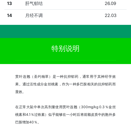
13
肝气郁结
26.09
14
月经不调
22.03
特别说明
贯叶连翘（圣约翰草）是一种抗抑郁药，通常用于其神经学效
果。通过活性成分金丝桃素，作为一种多巴胺相关的抗抑郁药而
显效。
在正常大鼠中单次高剂量使用贯叶连翘（300mg/kg 0.3％金丝
桃素和4.1％过铁素）似乎能够在一小时后将前额皮质中的胞外多
巴胺增加40％。