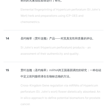
制剂的元素指纹图谱进行了研究。
Elemental fingerprinting of Hypericum perforatum (St John's
Wort) herb and preparations using ICP-OES and
chemometrics.
14
圣约翰草（贯叶连翘）产品——对其真实性和质量的评估。
St John's wort (Hypericum perforatum) products - an
assessment of their authenticity and quality.
15
贯叶连翘（圣约翰草）miRNA跨王国基因调控的研究：一种在硅
中定义前列腺癌潜在生物标志物的方法。
Cross-Kingdom Gene regulation via miRNAs of Hypericum
perforatum (St. John's wort) flower dietetically absorbed: An
in silico approach to define potential biomarkers for prostate
cancer.