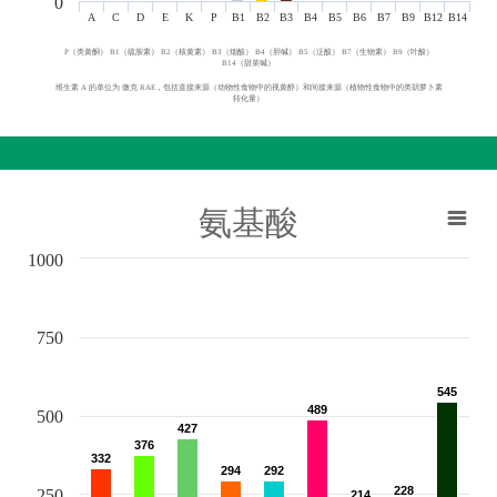
0
A
C
D
E
K
P
B1
B2
B3
B4
B5
B6
B7
B9
B12
B14
P（类黄酮） B1（硫胺素） B2（核黄素） B3（烟酸） B4（胆碱） B5（泛酸） B7（生物素） B9（叶酸）
B14（甜菜碱）
维生素 A 的单位为 微克 RAE，包括直接来源（动物性食物中的视黄醇）和间接来源（植物性食物中的类胡萝卜素
转化量）
氨基酸
1000
750
545
545
489
489
500
427
427
376
376
332
332
294
294
292
292
228
228
250
214
214