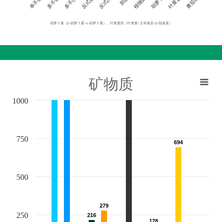
单不饱和
反式脂肪
叶黄素类
多不饱和
植物固醇
反式占比
番茄红素
多不占比
胡萝卜素
胡萝卜素（β-胡萝卜素+α-胡萝卜素）、叶黄素类（叶黄素+玉米黄质+β-隐黄素）
矿物质
1000
750
694
694
500
279
279
250
216
216
178
178