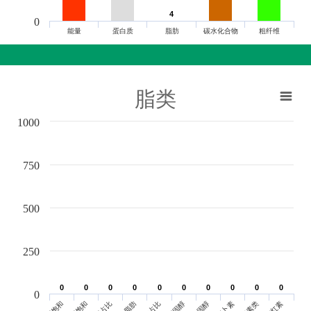
4
4
0
能量
蛋白质
脂肪
碳水化合物
粗纤维
脂类
1000
750
500
250
0
0
0
0
0
0
0
0
0
0
0
0
0
0
0
0
0
0
0
0
0
胆固醇