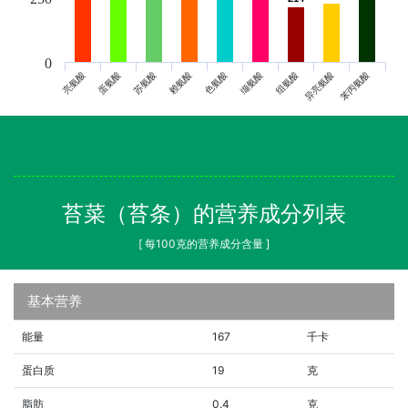
0
亮氨酸
蛋氨酸
苏氨酸
赖氨酸
色氨酸
缬氨酸
组氨酸
异亮氨酸
苯丙氨酸
苔菜（苔条）的营养成分列表
[ 每100克的营养成分含量 ]
基本营养
能量
167
千卡
蛋白质
19
克
脂肪
0.4
克