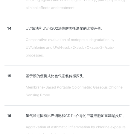
clinical effects and treatment.
14
UV/氯法和UV/H2O2法降解美托洛尔的比较评价。
Comparative evaluation of metoprolol degradation by
UV/chlorine and UV/H<sub>2</sub>O<sub>2</sub>
processes.
15
基于膜的便携式比色气态氯传感探头。
Membrane-Based Portable Colorimetric Gaseous Chlorine
Sensing Probe.
16
氯气通过固有淋巴细胞和CD11c介导的巨噬细胞加重哮喘炎症。
Aggravation of asthmatic inflammation by chlorine exposure