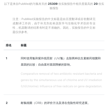
以下是来自PubMed的与氯有关的
25309
份实验报告中相关度最高的
20
份实
验报告
注意：PubMed实验报告的中文标题是由百度翻译或谷歌翻译完
成翻译工作的，由于补充剂名称及医学与生物化学术语的专业
性，机器翻译的结果有时是不准确的。因此，实验报告的中文标
题仅供参考。
排名
标题
1
同时使用氯和紫外线照射（UV/氯）去除两种抗生素耐药细菌和
基因的比较：自由基对基因降解的影响。
Comparative removal of two antibiotic resistant bacteria and
genes by the simultaneous use of chlorine and UV irradiation
(UV/chlorine): Influence of free radicals on gene degradation.
2
耐氯细菌（CRB）的评价方法及潜在危险性研究进展。