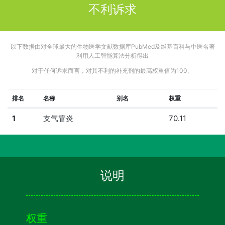
不利诉求
以下数据由对全球最大的生物医学文献数据库PubMed及维基百科与中医名著
利用人工智能算法分析得出
对于任何诉求而言，对其不利的补充剂的最高权重值为100。
排名
名称
别名
权重
1
支气管炎
70.11
说明
权重