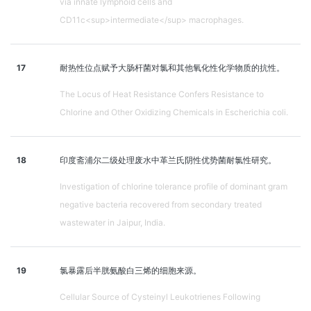
via innate lymphoid cells and
CD11c<sup>intermediate</sup> macrophages.
17
耐热性位点赋予大肠杆菌对氯和其他氧化性化学物质的抗性。
The Locus of Heat Resistance Confers Resistance to
Chlorine and Other Oxidizing Chemicals in Escherichia coli.
18
印度斋浦尔二级处理废水中革兰氏阴性优势菌耐氯性研究。
Investigation of chlorine tolerance profile of dominant gram
negative bacteria recovered from secondary treated
wastewater in Jaipur, India.
19
氯暴露后半胱氨酸白三烯的细胞来源。
Cellular Source of Cysteinyl Leukotrienes Following