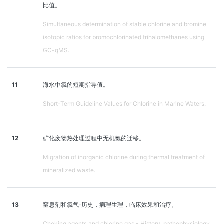
比值。
Simultaneous determination of stable chlorine and bromine
isotopic ratios for bromochlorinated trihalomethanes using
GC-qMS.
11
海水中氯的短期指导值。
Short-Term Guideline Values for Chlorine in Marine Waters.
12
矿化废物热处理过程中无机氯的迁移。
Migration of inorganic chlorine during thermal treatment of
mineralized waste.
13
窒息剂和氯气-历史，病理生理，临床效果和治疗。
Choking agents and chlorine gas - History, pathophysiology,