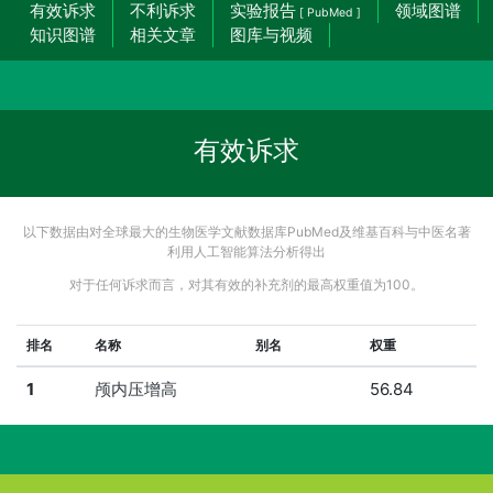
有效诉求
不利诉求
实验报告
领域图谱
[ PubMed ]
知识图谱
相关文章
图库与视频
有效诉求
以下数据由对全球最大的生物医学文献数据库PubMed及维基百科与中医名著
利用人工智能算法分析得出
对于任何诉求而言，对其有效的补充剂的最高权重值为100。
排名
名称
别名
权重
1
颅内压增高
56.84