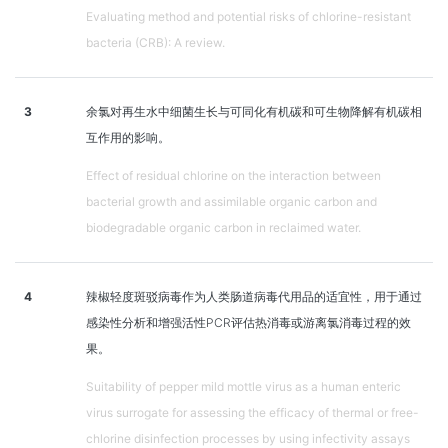
Evaluating method and potential risks of chlorine-resistant
bacteria (CRB): A review.
3
余氯对再生水中细菌生长与可同化有机碳和可生物降解有机碳相
互作用的影响。
Effect of residual chlorine on the interaction between
bacterial growth and assimilable organic carbon and
biodegradable organic carbon in reclaimed water.
4
辣椒轻度斑驳病毒作为人类肠道病毒代用品的适宜性，用于通过
感染性分析和增强活性PCR评估热消毒或游离氯消毒过程的效
果。
Suitability of pepper mild mottle virus as a human enteric
virus surrogate for assessing the efficacy of thermal or free-
chlorine disinfection processes by using infectivity assays