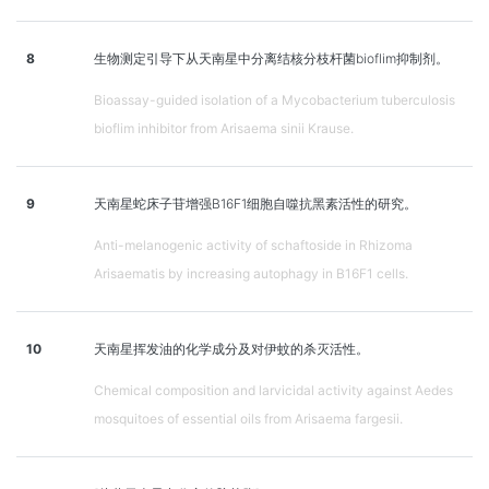
8
生物测定引导下从天南星中分离结核分枝杆菌bioflim抑制剂。
Bioassay-guided isolation of a Mycobacterium tuberculosis
bioflim inhibitor from Arisaema sinii Krause.
9
天南星蛇床子苷增强B16F1细胞自噬抗黑素活性的研究。
Anti-melanogenic activity of schaftoside in Rhizoma
Arisaematis by increasing autophagy in B16F1 cells.
10
天南星挥发油的化学成分及对伊蚊的杀灭活性。
Chemical composition and larvicidal activity against Aedes
mosquitoes of essential oils from Arisaema fargesii.