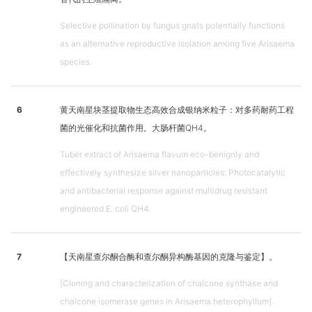
Selective pollination by fungus gnats potentially functions
as an alternative reproductive isolation among five Arisaema
species.
6
黄天南星块茎提取物生态高效合成银纳米粒子：对多药耐药工程
菌的光催化和抗菌作用。大肠杆菌QH4。
Tuber extract of Arisaema flavum eco-benignly and
effectively synthesize silver nanoparticles: Photocatalytic
and antibacterial response against multidrug resistant
engineered E. coli QH4.
7
【天南星查尔酮合酶和查尔酮异构酶基因的克隆与鉴定】。
[Cloning and characterization of chalcone synthase and
chalcone isomerase genes in Arisaema heterophyllum].