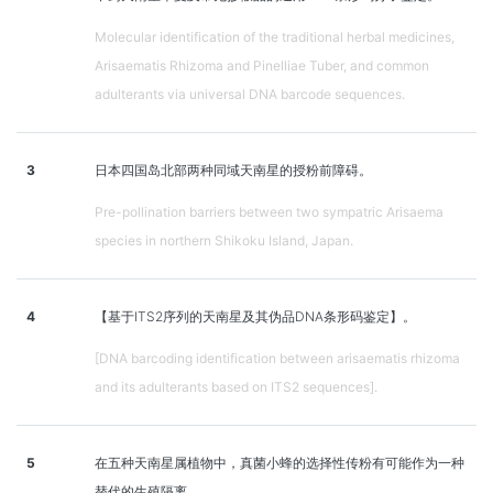
Molecular identification of the traditional herbal medicines,
Arisaematis Rhizoma and Pinelliae Tuber, and common
adulterants via universal DNA barcode sequences.
3
日本四国岛北部两种同域天南星的授粉前障碍。
Pre-pollination barriers between two sympatric Arisaema
species in northern Shikoku Island, Japan.
4
【基于ITS2序列的天南星及其伪品DNA条形码鉴定】。
[DNA barcoding identification between arisaematis rhizoma
and its adulterants based on ITS2 sequences].
5
在五种天南星属植物中，真菌小蜂的选择性传粉有可能作为一种
替代的生殖隔离。