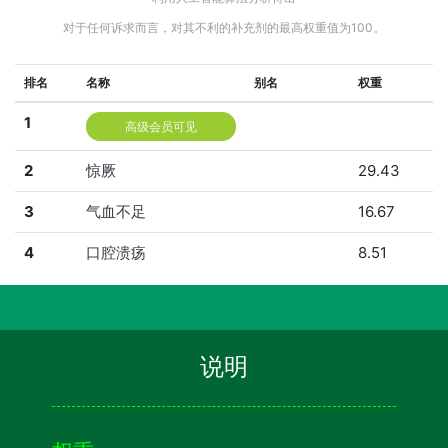
对于任何诉求而言，对其不利的补充剂的最高权重值为100。
排名
名称
别名
权重
1
高级会员可见
2
惊厥
29.43
3
气血不足
16.67
4
口腔溃疡
8.51
说明