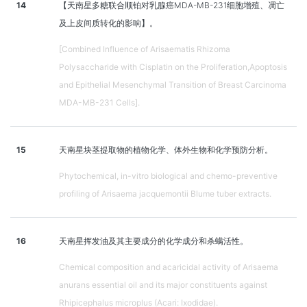
14
【天南星多糖联合顺铂对乳腺癌MDA-MB-231细胞增殖、凋亡
及上皮间质转化的影响】。
[Combined Influence of Arisaematis Rhizoma
Polysaccharide with Cisplatin on the Proliferation,Apoptosis
and Epithelial Mesenchymal Transition of Breast Carcinoma
MDA-MB-231 Cells].
15
天南星块茎提取物的植物化学、体外生物和化学预防分析。
Phytochemical, in-vitro biological and chemo-preventive
profiling of Arisaema jacquemontii Blume tuber extracts.
16
天南星挥发油及其主要成分的化学成分和杀螨活性。
Chemical composition and acaricidal activity of Arisaema
anurans essential oil and its major constituents against
Rhipicephalus microplus (Acari: Ixodidae).