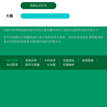
高级会员可见
大脑
功效与作用领域指的是补充剂主要在哪些诉求大类别中发挥作用及作用大小。
水平柱状图以不同颜色来代表不同的诉求大类别，并以柱形条的长度和粗细来
表示补充剂对该诉求大类别的功效与作用大小。
回到顶部
有效诉求
不利诉求
实验报告
领域图谱
知识图谱
图库与视频
分布图
同属物种