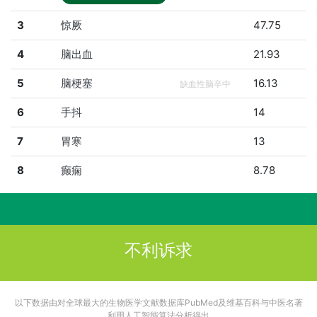
3
惊厥
47.75
4
脑出血
21.93
5
脑梗塞
16.13
缺血性脑卒中
6
手抖
14
7
胃寒
13
8
癫痫
8.78
不利诉求
以下数据由对全球最大的生物医学文献数据库PubMed及维基百科与中医名著
利用人工智能算法分析得出