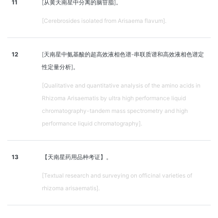
11
[从黄天南星中分离的脑苷脂]。
[Cerebrosides isolated from Arisaema flavum].
12
[天南星中氨基酸的超高效液相色谱-串联质谱和高效液相色谱定
性定量分析]。
[Qualitative and quantitative analysis of the amino acids in
Rhizoma Arisaematis by ultra high performance liquid
chromatography-tandem mass spectrometry and high
performance liquid chromatography].
13
【天南星药用品种考证】。
[Textual research and surveying on officinal varieties of
rhizoma arisaematis].