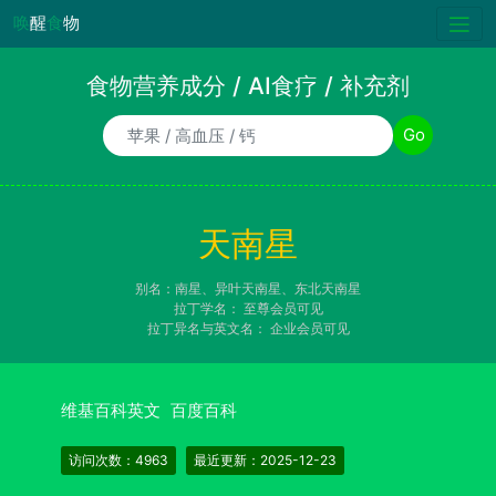
唤
醒
食
物
食物营养成分 / AI食疗 / 补充剂
食物/AI食疗诉求/补充剂名称
Go
天南星
别名：南星、异叶天南星、东北天南星
拉丁学名：
至尊会员可见
拉丁异名与英文名：
企业会员可见
维基百科英文
百度百科
访问次数：4963
最近更新：2025-12-23