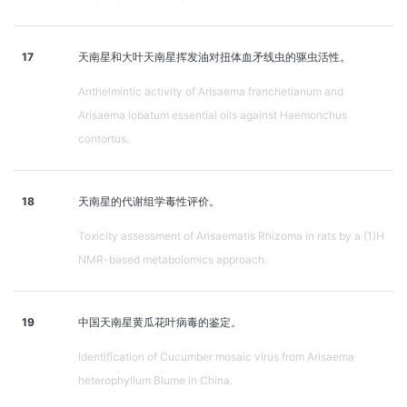
17
天南星和大叶天南星挥发油对扭体血矛线虫的驱虫活性。
Anthelmintic activity of Arisaema franchetianum and
Arisaema lobatum essential oils against Haemonchus
contortus.
18
天南星的代谢组学毒性评价。
Toxicity assessment of Arisaematis Rhizoma in rats by a (1)H
NMR-based metabolomics approach.
19
中国天南星黄瓜花叶病毒的鉴定。
Identification of Cucumber mosaic virus from Arisaema
heterophyllum Blume in China.