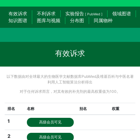
有效诉求
不利诉求
实验报告
领域图谱
[ PubMed ]
知识图谱
图库与视频
分布图
同属物种
有效诉求
以下数据由对全球最大的生物医学文献数据库PubMed及维基百科与中医名著
利用人工智能算法分析得出
对于任何诉求而言，对其有效的补充剂的最高权重值为100。
排名
名称
别名
权重
1
高级会员可见
2
高级会员可见