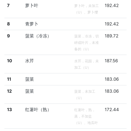
7
萝卜叶
192.42
萝卜叶，未加工
（U）、萝卜缨
8
青萝卜
192.42
9
菠菜（冷冻）
189.72
菠菜，冷冻，切
碎或叶片，未准
备的（U）
10
水芹
187.56
水芹，花园，未
加工（U）
11
菠菜
183.06
12
菠菜
183.06
菠菜，未加工
（U）
13
红薯叶（熟）
172.44
红薯叶，熟，
蒸，不加盐
（U）、地瓜叶