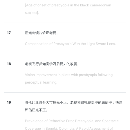
[Age of onset of presbyopia in the black cameroonian
subject].
17
用光剑镜片矫正老视。
Compensation of Presbyopia With the Light Sword Lens.
18
老视飞行员知觉学习后视力的改善。
Vision improvement in pilots with presbyopia following
perceptual learning.
19
哥伦比亚波哥大市屈光不正、老视和眼镜覆盖率的患病率：快速
评估屈光不正。
Prevalence of Refractive Error, Presbyopia, and Spectacle
Coverage in Bogotá, Colombia: A Rapid Assessment of