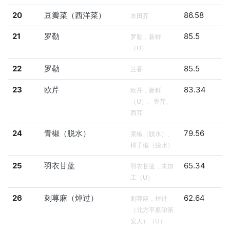
20
豆瓣菜（西洋菜）
86.58
水田芥
21
罗勒
85.5
罗勒，新鲜
（U）
22
罗勒
85.5
兰香
23
欧芹
83.34
欧芹，新鲜
（U）、香芹、
西芹
24
青椒（脱水）
79.56
菜椒（脱水）、
柿子椒（脱水）
25
羽衣甘蓝
65.34
羽衣甘蓝，未加
工（U）
26
刺荨麻（焯过）
62.64
刺荨麻，焯过
（北方平原印第
安人）（U）