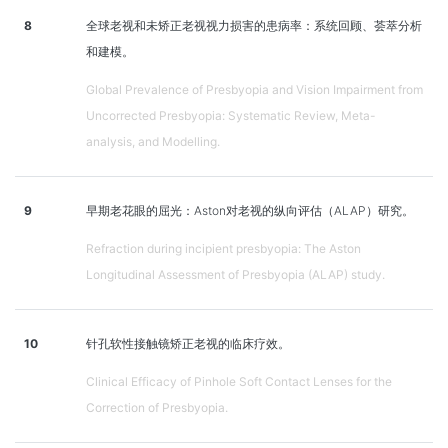
8
全球老视和未矫正老视视力损害的患病率：系统回顾、荟萃分析
和建模。
Global Prevalence of Presbyopia and Vision Impairment from
Uncorrected Presbyopia: Systematic Review, Meta-
analysis, and Modelling.
9
早期老花眼的屈光：Aston对老视的纵向评估（ALAP）研究。
Refraction during incipient presbyopia: The Aston
Longitudinal Assessment of Presbyopia (ALAP) study.
10
针孔软性接触镜矫正老视的临床疗效。
Clinical Efficacy of Pinhole Soft Contact Lenses for the
Correction of Presbyopia.