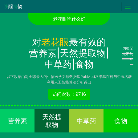
唤
醒
食
物
老花眼吃什么好
对
老花眼
最有效的
切换至
营养素|天然提取物|
最不利
的
中草药|食物
以下数据由对全球最大的生物医学文献数据库PubMed及维基百科与中医名著
利用人工智能算法分析得出
访问次数：9716
天然提
营养素
中草药
食物
取物