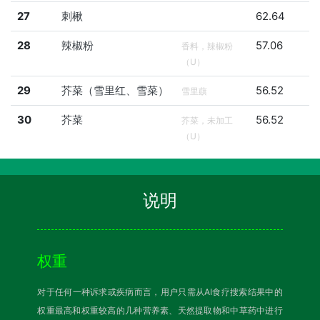
27
刺楸
62.64
28
辣椒粉
57.06
香料，辣椒粉
（U）
29
芥菜（雪里红、雪菜）
56.52
雪里蕻
30
芥菜
56.52
芥菜，未加工
（U）
说明
权重
对于任何一种诉求或疾病而言，用户只需从AI食疗搜索结果中的
权重最高和权重较高的几种营养素、天然提取物和中草药中进行