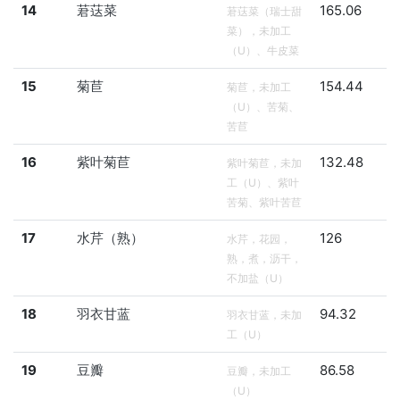
14
莙荙菜
165.06
莙荙菜（瑞士甜
菜），未加工
（U）、牛皮菜
15
菊苣
154.44
菊苣，未加工
（U）、苦菊、
苦苣
16
紫叶菊苣
132.48
紫叶菊苣，未加
工（U）、紫叶
苦菊、紫叶苦苣
17
水芹（熟）
126
水芹，花园，
熟，煮，沥干，
不加盐（U）
18
羽衣甘蓝
94.32
羽衣甘蓝，未加
工（U）
19
豆瓣
86.58
豆瓣，未加工
（U）