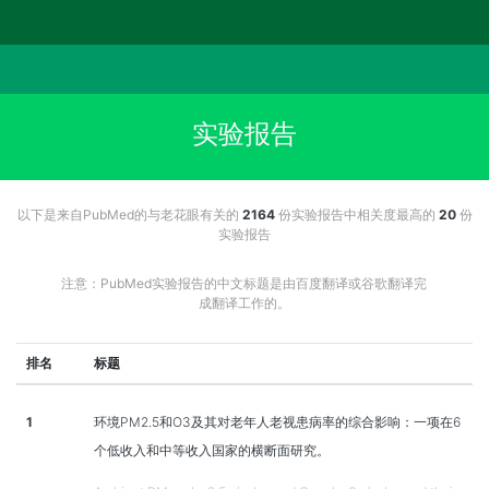
实验报告
以下是来自PubMed的与老花眼有关的
2164
份实验报告中相关度最高的
20
份
实验报告
注意：PubMed实验报告的中文标题是由百度翻译或谷歌翻译完
成翻译工作的。
排名
标题
1
环境PM2.5和O3及其对老年人老视患病率的综合影响：一项在6
个低收入和中等收入国家的横断面研究。