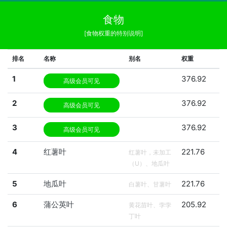
食物
[食物权重的特别说明]
排名
名称
别名
权重
1
376.92
高级会员可见
2
376.92
高级会员可见
3
376.92
高级会员可见
4
红薯叶
221.76
红薯叶，未加工
（U）、地瓜叶
5
地瓜叶
221.76
白薯叶、甘薯叶
6
蒲公英叶
205.92
黄花苗叶、孛孛
丁叶