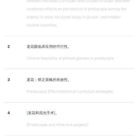
Ambient PM<sub>2.5</sub> and O<sub>3</sub> and their
combined effects on prevalence of presbyopia among the
elderly: A cross-sectional study in six low- and middle-
income countries.
2
老花眼临床应用的可行性。
Clinical feasibility of pinhole glasses in presbyopia.
3
老花：矫正策略的有效性。
Presbyopia: Effectiveness of correction strategies.
4
[老花和屈光手术]。
[Presbyopia and refractive surgery].