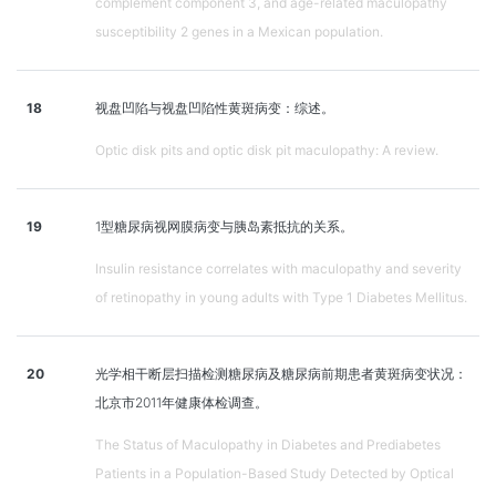
complement component 3, and age-related maculopathy
susceptibility 2 genes in a Mexican population.
18
视盘凹陷与视盘凹陷性黄斑病变：综述。
Optic disk pits and optic disk pit maculopathy: A review.
19
1型糖尿病视网膜病变与胰岛素抵抗的关系。
Insulin resistance correlates with maculopathy and severity
of retinopathy in young adults with Type 1 Diabetes Mellitus.
20
光学相干断层扫描检测糖尿病及糖尿病前期患者黄斑病变状况：
北京市2011年健康体检调查。
The Status of Maculopathy in Diabetes and Prediabetes
Patients in a Population-Based Study Detected by Optical