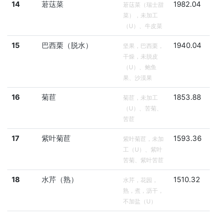
14
莙荙菜
1982.04
莙荙菜（瑞士甜
菜），未加工
（U）、牛皮菜
15
巴西栗（脱水）
1940.04
坚果，巴西栗，
干燥，未脱皮
（U）、鲍鱼
果、沙漠果
16
菊苣
1853.88
菊苣，未加工
（U）、苦菊、
苦苣
17
紫叶菊苣
1593.36
紫叶菊苣，未加
工（U）、紫叶
苦菊、紫叶苦苣
18
水芹（熟）
1510.32
水芹，花园，
熟，煮，沥干，
不加盐（U）