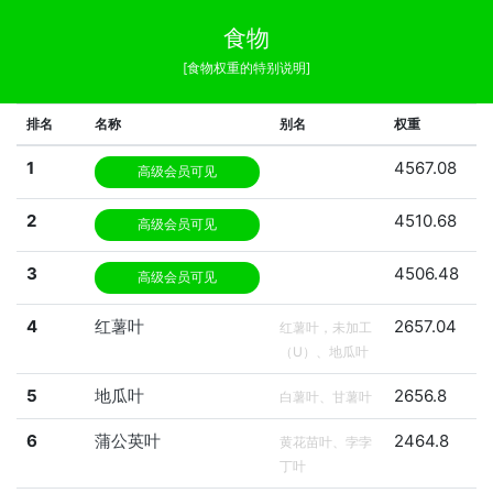
食物
[食物权重的特别说明]
排名
名称
别名
权重
1
4567.08
高级会员可见
2
4510.68
高级会员可见
3
4506.48
高级会员可见
4
红薯叶
2657.04
红薯叶，未加工
（U）、地瓜叶
5
地瓜叶
2656.8
白薯叶、甘薯叶
6
蒲公英叶
2464.8
黄花苗叶、孛孛
丁叶