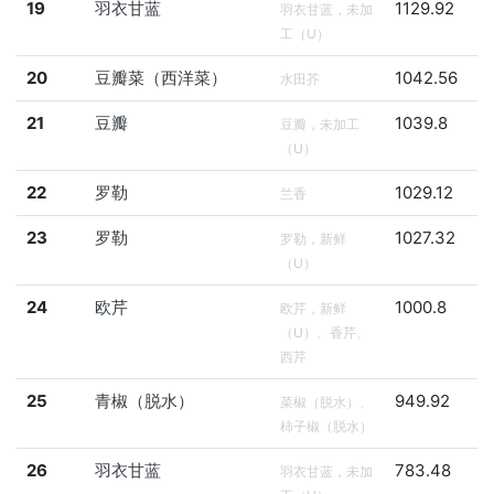
19
羽衣甘蓝
1129.92
羽衣甘蓝，未加
工（U）
20
豆瓣菜（西洋菜）
1042.56
水田芥
21
豆瓣
1039.8
豆瓣，未加工
（U）
22
罗勒
1029.12
兰香
23
罗勒
1027.32
罗勒，新鲜
（U）
24
欧芹
1000.8
欧芹，新鲜
（U）、香芹、
西芹
25
青椒（脱水）
949.92
菜椒（脱水）、
柿子椒（脱水）
26
羽衣甘蓝
783.48
羽衣甘蓝，未加