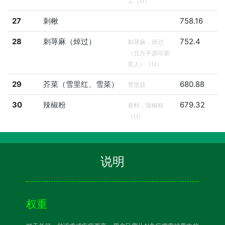
工（U）
27
刺楸
758.16
28
刺荨麻（焯过）
752.4
刺荨麻，焯过
（北方平原印第
安人）（U）
29
芥菜（雪里红、雪菜）
680.88
雪里蕻
30
辣椒粉
679.32
香料，辣椒粉
（U）
说明
权重