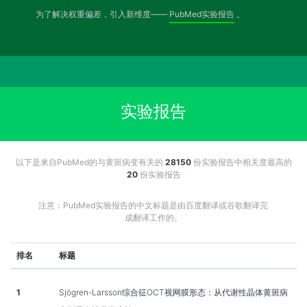
为了解决权重偏差，引入新维度——
PubMed实验报告
。
实验报告
以下是来自PubMed的与黄斑病变有关的
28150
份实验报告中相关度最高的
20
份实验报告
注意：PubMed实验报告的中文标题是由百度翻译或谷歌翻译完
成翻译工作的。
排名
标题
1
Sjögren-Larsson综合征OCT视网膜形态：从代谢性晶体黄斑病