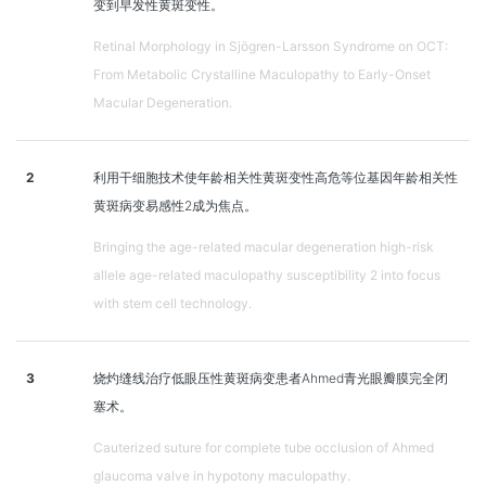
变到早发性黄斑变性。
Retinal Morphology in Sjögren-Larsson Syndrome on OCT:
From Metabolic Crystalline Maculopathy to Early-Onset
Macular Degeneration.
2
利用干细胞技术使年龄相关性黄斑变性高危等位基因年龄相关性
黄斑病变易感性2成为焦点。
Bringing the age-related macular degeneration high-risk
allele age-related maculopathy susceptibility 2 into focus
with stem cell technology.
3
烧灼缝线治疗低眼压性黄斑病变患者Ahmed青光眼瓣膜完全闭
塞术。
Cauterized suture for complete tube occlusion of Ahmed
glaucoma valve in hypotony maculopathy.