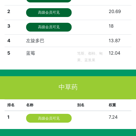
2
20.69
高级会员可见
3
18
高级会员可见
4
左旋多巴
13.87
5
蓝莓
12.04
笃斯、都柿、甸
果、蓝浆果
中草药
排名
名称
别名
权重
1
7.24
高级会员可见