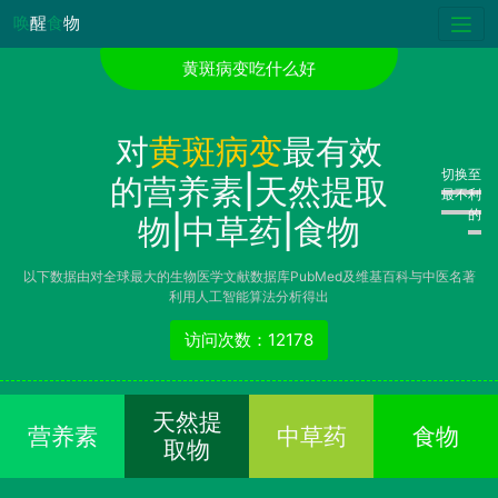
唤
醒
食
物
黄斑病变吃什么好
对
黄斑病变
最有效
切换至
的营养素|天然提取
最不利
的
物|中草药|食物
以下数据由对全球最大的生物医学文献数据库PubMed及维基百科与中医名著
利用人工智能算法分析得出
访问次数：12178
天然提
营养素
中草药
食物
取物