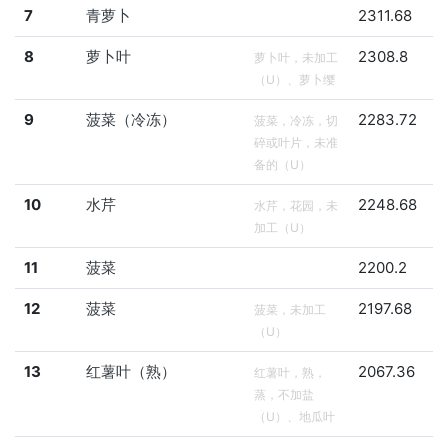
7
青萝卜
2311.68
8
萝卜叶
2308.8
萝卜叶，未加工
（U）、萝卜缨
9
菠菜（冷冻）
2283.72
菠菜，冷冻，切
碎或叶片，未准
备的（U）
10
水芹
2248.68
水芹，花园，未
加工（U）
11
菠菜
2200.2
12
菠菜
2197.68
菠菜，未加工
（U）
13
红薯叶（熟）
2067.36
红薯叶，熟，
蒸，不加盐
（U）、地瓜叶