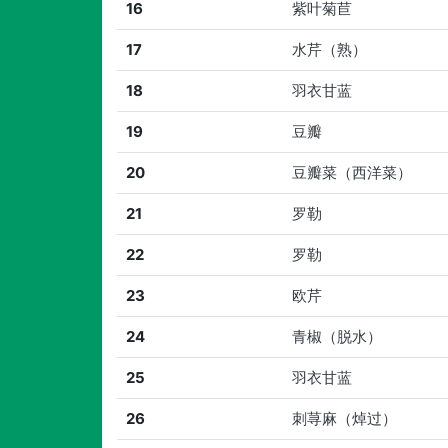
16
紫叶菊苣
17
水芹（熟）
18
羽衣甘蓝
19
豆瓣
20
豆瓣菜（西洋菜）
21
罗勒
22
罗勒
23
欧芹
24
青椒（脱水）
25
羽衣甘蓝
26
刺荨麻（焯过）