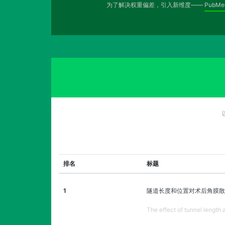
为了解决权重偏差，引入新维度——
PubM
排名
标题
1
隧道长度和位置对术后角膜散
The effect of tunnel length