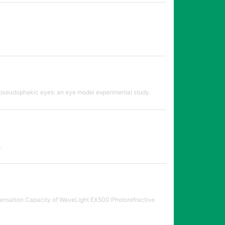
in pseudophakic eyes: an eye model experimental study.
.
pensation Capacity of WaveLight EX500 Photorefractive