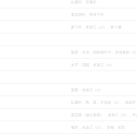
白薯叶、甘薯叶
黄花苗叶、孛孛丁叶
萝卜叶，未加工（U）、萝卜缨
菠菜，冷冻，切碎或叶片，未准备的（U
水芹，花园，未加工（U）
菠菜，未加工（U）
红薯叶，熟，蒸，不加盐（U）、地瓜叶
莙荙菜（瑞士甜菜），未加工（U）、牛
菊苣，未加工（U）、苦菊、苦苣