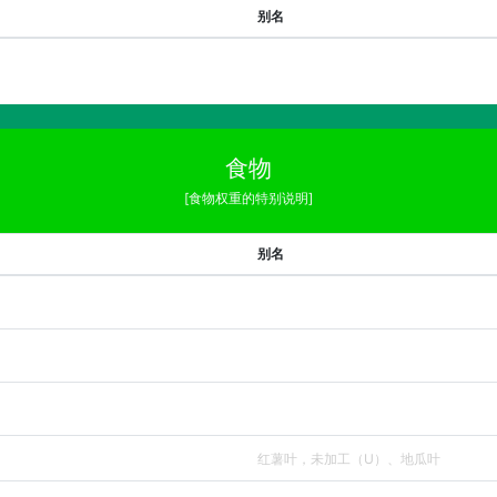
别名
食物
[食物权重的特别说明]
别名
红薯叶，未加工（U）、地瓜叶