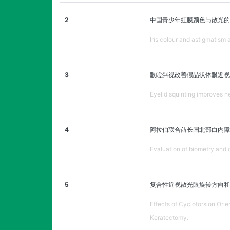
2
中国青少年虹膜颜色与散光的
Iris colour and astigmatism
3
眼睑斜视改善假晶状体眼近视
Eyelid squinting improves n
4
阿拉伯联合酋长国北部白内障
Evaluation of biometry and 
5
复合性近视散光眼旋转方向和
Effects of Cyclotorsion Or
Keratectomy.