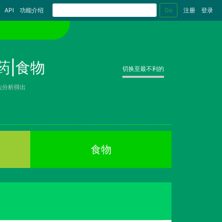
Go
API
功能介绍
注册
登录
药|食物
切换至最不利的
法分析得出
食物