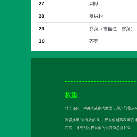
27
刺楸
28
辣椒粉
29
芥菜（雪里红、雪菜）
30
芥菜
权重
对于任何一种诉求或疾病而言，用户只需从A
当切换至“最有效的”时，权重值越高表示该
而言，补充剂的权重值的最高值总是100。