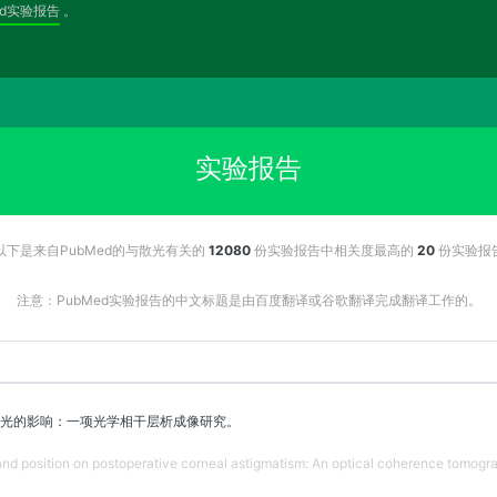
ed实验报告
。
实验报告
以下是来自PubMed的与散光有关的
12080
份实验报告中相关度最高的
20
份实验报
注意：PubMed实验报告的中文标题是由百度翻译或谷歌翻译完成翻译工作的。
光的影响：一项光学相干层析成像研究。
 and position on postoperative corneal astigmatism: An optical coherence tomogra