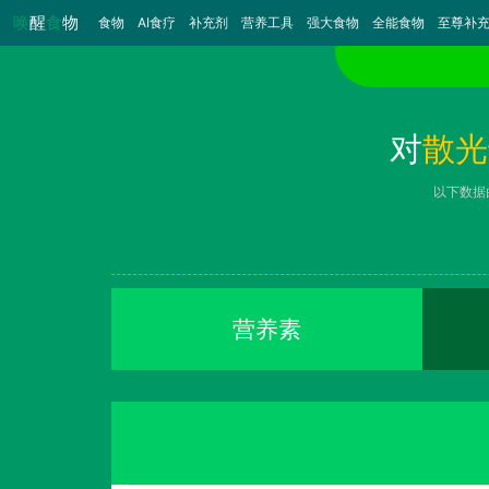
唤
醒
食
物
食物
（当前）
AI食疗
补充剂
营养工具
强大食物
全能食物
至尊补
对
散光
以下数据
营养素