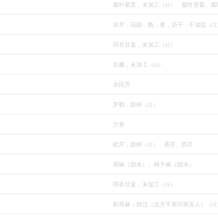
紫叶菊苣，未加工（U）、紫叶苦菊、紫
水芹，花园，熟，煮，沥干，不加盐（U
羽衣甘蓝，未加工（U）
豆瓣，未加工（U）
水田芥
罗勒，新鲜（U）
兰香
欧芹，新鲜（U）、香芹、西芹
菜椒（脱水）、柿子椒（脱水）
羽衣甘蓝，未加工（U）
刺荨麻，焯过（北方平原印第安人）（U