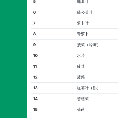
5
地瓜叶
6
蒲公英叶
7
萝卜叶
8
青萝卜
9
菠菜（冷冻）
10
水芹
11
菠菜
12
菠菜
13
红薯叶（熟）
14
莙荙菜
15
菊苣