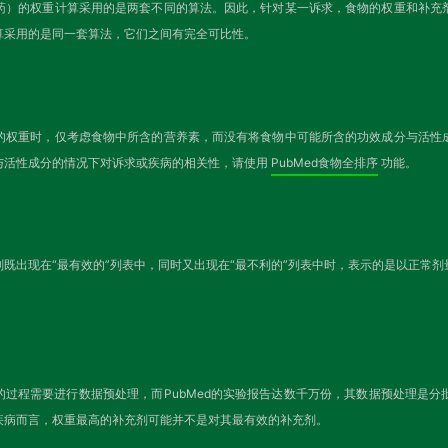
药）的权重计算采用的是两套不同的算法。因此，针对某一诉求，食物的权重和补充
算采用的是同一套算法，它们之间有完全可比性。
的权重时，仅考虑食物中所含的营养素，而没有将食物中可能所含的功效成分与活性
与活性成分的情况下对诉求或疾病的相关性，请使用
PubMed食物全排序
功能。
既出现在“最有效的”列表中，同时又出现在“最不利的”列表中时，表示的是以正常
的过程需要进行数据预处理，而PubMed的实验报告达数千万份，其数据预处理是
疾病而言，权重最高的补充剂可能并不是对其最有效的补充剂。