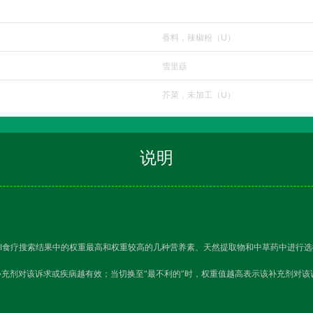
香料，辣椒粉（U）
雪里蕻
芥菜，未加工（U）
说明
I食疗搜索结果中的权重最高和权重较高的几种营养素、天然提取物和中草药中进行选
补充剂对该诉求或疾病越有效；当切换至“最不利的”时，权重值越高表示该补充剂对