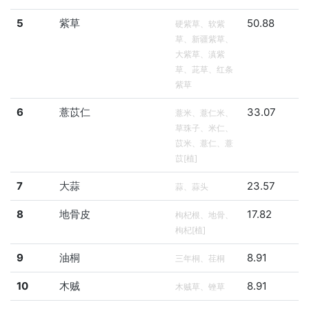
5
紫草
50.88
硬紫草、软紫
草、新疆紫草、
大紫草、滇紫
草、茈草、红条
紫草
6
薏苡仁
33.07
薏米、薏仁米、
草珠子、米仁、
苡米、薏仁、薏
苡[植]
7
大蒜
23.57
蒜、蒜头
8
地骨皮
17.82
枸杞根、地骨、
枸杞[植]
9
油桐
8.91
三年桐、荏桐
10
木贼
8.91
木贼草、锉草