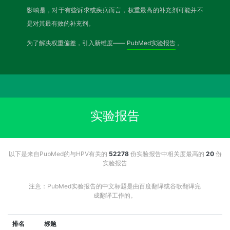
影响是，对于有些诉求或疾病而言，权重最高的补充剂可能并不
是对其最有效的补充剂。
为了解决权重偏差，引入新维度——
PubMed实验报告
。
实验报告
以下是来自PubMed的与HPV有关的
52278
份实验报告中相关度最高的
20
份
实验报告
注意：PubMed实验报告的中文标题是由百度翻译或谷歌翻译完
成翻译工作的。
排名
标题