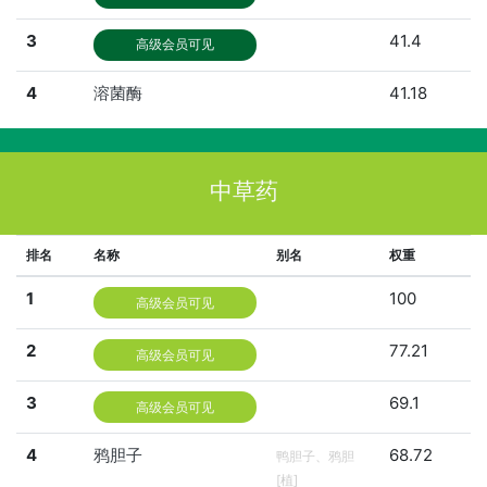
3
41.4
高级会员可见
4
溶菌酶
41.18
中草药
排名
名称
别名
权重
1
100
高级会员可见
2
77.21
高级会员可见
3
69.1
高级会员可见
4
鸦胆子
68.72
鸭胆子、鸦胆
[植]