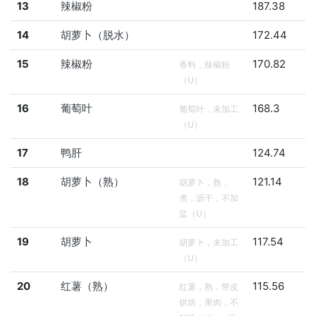
13
辣椒粉
187.38
14
胡萝卜（脱水）
172.44
15
辣椒粉
170.82
香料，辣椒粉
（U）
16
葡萄叶
168.3
葡萄叶，未加工
（U）
17
鸭肝
124.74
18
胡萝卜（熟）
121.14
胡萝卜，熟，
煮，沥干，不加
盐（U）
19
胡萝卜
117.54
胡萝卜，未加工
（U）
20
红薯（熟）
115.56
红薯，熟，带皮
烘焙，果肉，不