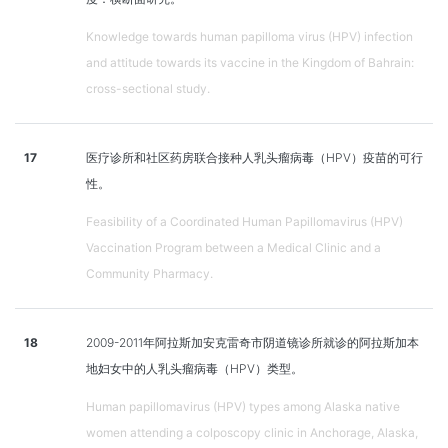
Knowledge towards human papilloma virus (HPV) infection
and attitude towards its vaccine in the Kingdom of Bahrain:
cross-sectional study.
17
医疗诊所和社区药房联合接种人乳头瘤病毒（HPV）疫苗的可行
性。
Feasibility of a Coordinated Human Papillomavirus (HPV)
Vaccination Program between a Medical Clinic and a
Community Pharmacy.
18
2009-2011年阿拉斯加安克雷奇市阴道镜诊所就诊的阿拉斯加本
地妇女中的人乳头瘤病毒（HPV）类型。
Human papillomavirus (HPV) types among Alaska native
women attending a colposcopy clinic in Anchorage, Alaska,