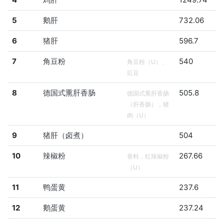
5
鹅肝
732.06
6
猪肝
596.7
7
角豆粉
540
角豆粉（U）、
豇豆
8
德国式熏肝香肠
505.8
德国式熏肝香肠
（肝香肠），猪
肉（U）
9
猪肝（卤煮）
504
10
辣椒粉
267.66
香料，红辣椒粉
（U）
11
鸭蛋黄
237.6
12
鹅蛋黄
237.24