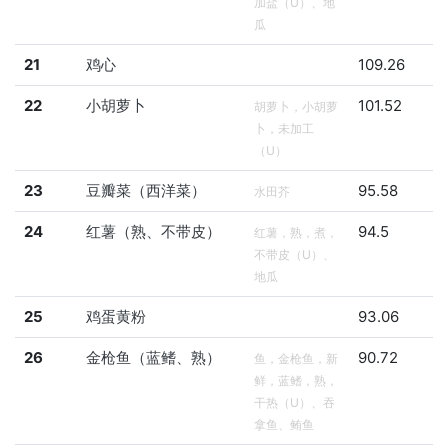
加盐（U）、地
瓜
21
鸡心
109.26
22
小胡萝卜
101.52
胡萝卜，小胡萝
卜，未加工
（U）
23
豆瓣菜（西洋菜）
95.58
水田芥
24
红薯（熟、不带皮）
94.5
红薯，熟，煮，
不带皮（U）、
地瓜
25
鸡蛋黄粉
93.06
26
金枪鱼（蓝鳍、熟）
90.72
鱼，金枪鱼，新
鲜，蓝鳍，熟，
干热（U）、吞
拿鱼、鲔鱼