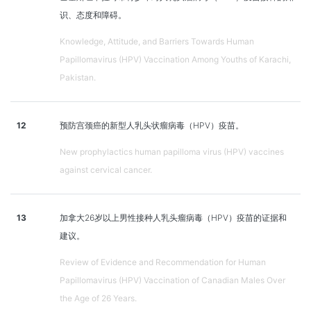
识、态度和障碍。
Knowledge, Attitude, and Barriers Towards Human
Papillomavirus (HPV) Vaccination Among Youths of Karachi,
Pakistan.
12
预防宫颈癌的新型人乳头状瘤病毒（HPV）疫苗。
New prophylactics human papilloma virus (HPV) vaccines
against cervical cancer.
13
加拿大26岁以上男性接种人乳头瘤病毒（HPV）疫苗的证据和
建议。
Review of Evidence and Recommendation for Human
Papillomavirus (HPV) Vaccination of Canadian Males Over
the Age of 26 Years.