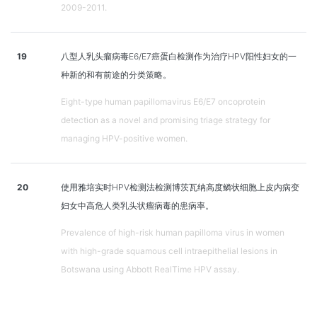
2009-2011.
19
八型人乳头瘤病毒E6/E7癌蛋白检测作为治疗HPV阳性妇女的一
种新的和有前途的分类策略。
Eight-type human papillomavirus E6/E7 oncoprotein
detection as a novel and promising triage strategy for
managing HPV-positive women.
20
使用雅培实时HPV检测法检测博茨瓦纳高度鳞状细胞上皮内病变
妇女中高危人类乳头状瘤病毒的患病率。
Prevalence of high-risk human papilloma virus in women
with high-grade squamous cell intraepithelial lesions in
Botswana using Abbott RealTime HPV assay.