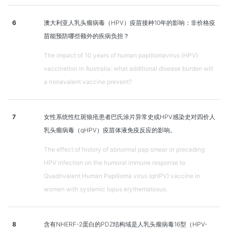
6
澳大利亚人乳头瘤病毒（HPV）疫苗接种10年的影响：非价格疫
苗能预防哪些额外的疾病负担？
The impact of 10 years of human papillomavirus (HPV)
vaccination in Australia: what additional disease burden will
a nonavalent vaccine prevent?
7
女性系统性红斑狼疮患者巴氏涂片异常史或HPV感染史对四价人
乳头瘤病毒（qHPV）疫苗体液免疫反应的影响。
The effect of history of abnormal pap smear or preceding
HPV infection on the humoral immune response to
Quadrivalent Human Papilloma virus (qHPV) vaccine in
women with systemic lupus erythematosus.
8
含有NHERF-2蛋白的PDZ结构域是人乳头瘤病毒16型（HPV-