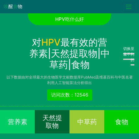
唤
醒
食
物
HPV吃什么好
对
HPV
最有效的营
切换至
养素|天然提取物|中
最不利
的
草药|食物
以下数据由对全球最大的生物医学文献数据库PubMed及维基百科与中医名著
利用人工智能算法分析得出
访问次数：12546
天然提
营养素
中草药
食物
取物