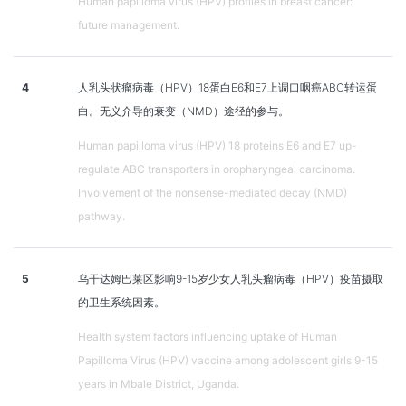
Human papilloma virus (HPV) profiles in breast cancer:
future management.
4
人乳头状瘤病毒（HPV）18蛋白E6和E7上调口咽癌ABC转运蛋
白。无义介导的衰变（NMD）途径的参与。
Human papilloma virus (HPV) 18 proteins E6 and E7 up-
regulate ABC transporters in oropharyngeal carcinoma.
Involvement of the nonsense-mediated decay (NMD)
pathway.
5
乌干达姆巴莱区影响9-15岁少女人乳头瘤病毒（HPV）疫苗摄取
的卫生系统因素。
Health system factors influencing uptake of Human
Papilloma Virus (HPV) vaccine among adolescent girls 9-15
years in Mbale District, Uganda.