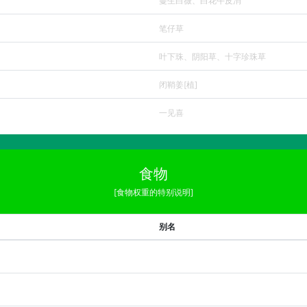
蔓生白薇、白花牛皮消
笔仔草
叶下珠、阴阳草、十字珍珠草
闭鞘姜[植]
一见喜
食物
[食物权重的特别说明]
别名