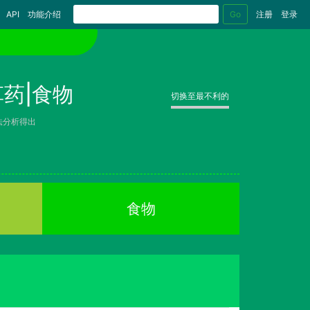
Go
API
功能介绍
注册
登录
药|食物
切换至最不利的
法分析得出
食物