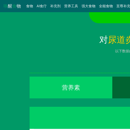
唤
醒
食
物
食物
（当前）
AI食疗
补充剂
营养工具
强大食物
全能食物
至尊补
对
尿道
以下数据
营养素