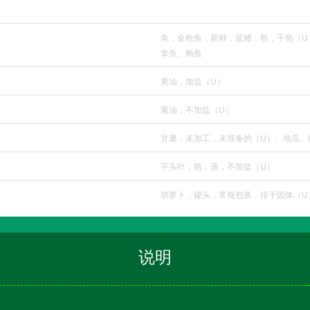
鱼，金枪鱼，新鲜，蓝鳍，熟，干热（U
拿鱼、鲔鱼
黄油，加盐（U）
黄油，不加盐（U）
甘薯，未加工，未准备的（U）、地瓜、
芋头叶，熟，蒸，不加盐（U）
胡萝卜，罐头，常规包装，排干固体（U
说明