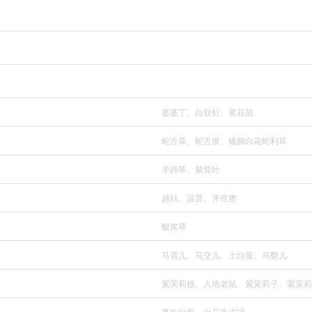
婆婆丁、白鼓钉、黄花苗
蛇舌草、蛇舌癀、矮脚白花蛇利草
羊蹄草、紫背叶
越桔、温普、牙疙瘩
酸浆草
马雹儿、马交儿、土白蔹、马㼎儿
紫茉莉根、入地老鼠、紫茉莉子、紫茉莉