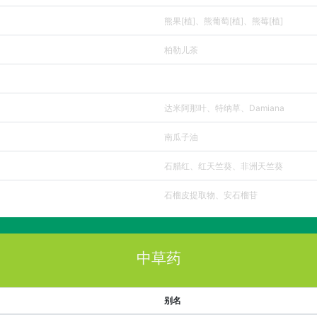
熊果[植]、熊葡萄[植]、熊莓[植]
柏勒儿茶
达米阿那叶、特纳草、Damiana
南瓜子油
石腊红、红天竺葵、非洲天竺葵
石榴皮提取物、安石榴苷
中草药
别名