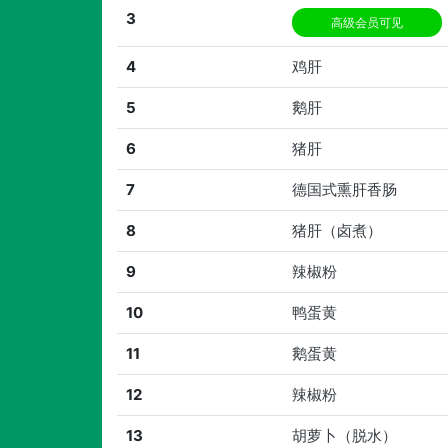
3
高级会员可见
4
鸡肝
5
鹅肝
6
猪肝
7
德国式熏肝香肠
8
猪肝（卤煮）
9
辣椒粉
10
鸭蛋黄
11
鹅蛋黄
12
辣椒粉
13
胡萝卜（脱水）