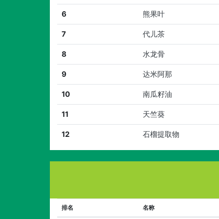
6
熊果叶
7
代儿茶
8
水龙骨
9
达米阿那
10
南瓜籽油
11
天竺葵
12
石榴提取物
排名
名称