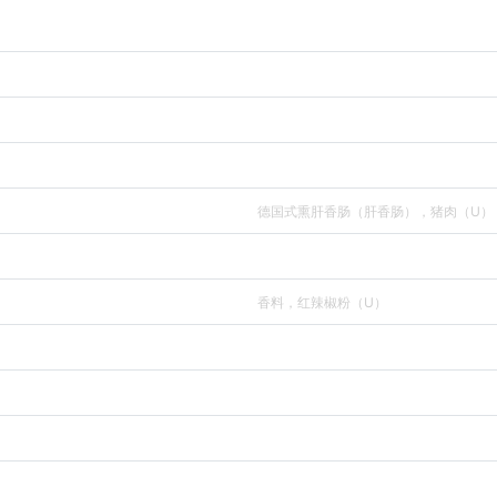
德国式熏肝香肠（肝香肠），猪肉（U）
香料，红辣椒粉（U）