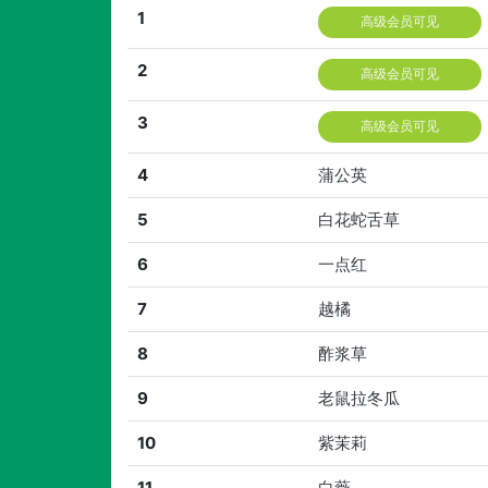
1
高级会员可见
2
高级会员可见
3
高级会员可见
4
蒲公英
5
白花蛇舌草
6
一点红
7
越橘
8
酢浆草
9
老鼠拉冬瓜
10
紫茉莉
11
白薇