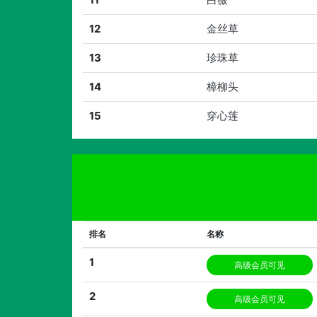
12
金丝草
13
珍珠草
14
樟柳头
15
穿心莲
排名
名称
1
高级会员可见
2
高级会员可见