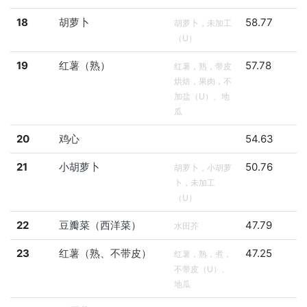
18
胡萝卜
58.77
胡萝卜，未加工
（U）
19
红薯（熟）
57.78
红薯，熟，带皮
烘焙，果肉，不
加盐（U）、地
瓜
20
鸡心
54.63
21
小胡萝卜
50.76
胡萝卜，小胡萝
卜，未加工
（U）
22
豆瓣菜（西洋菜）
47.79
水田芥
23
红薯（熟、不带皮）
47.25
红薯，熟，煮，
不带皮（U）、
地瓜