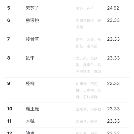
5
紫苏子
24.92
紫苏、苏子
6
猕猴桃
23.33
中华猕猴桃、奇
异果
7
接骨草
23.33
陆英、蒴藋、顺
筋枝、走马箭
8
鼠李
23.33
女儿茶、老鸹
眼、臭李子、乌
苏里鼠李、冻绿
9
柽柳
23.33
山川柳、西河
柳、三春柳、红
柳、多枝柽柳
10
霸王鞭
23.33
金刚纂、火殃勒
11
木贼
23.33
木贼草、锉草
12
沙参
23.33
南沙参、泡沙