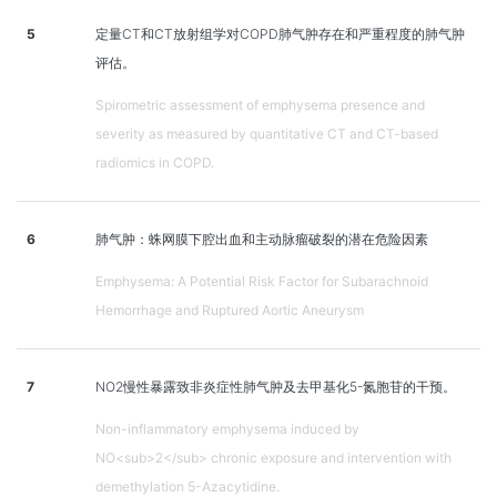
5
定量CT和CT放射组学对COPD肺气肿存在和严重程度的肺气肿
评估。
Spirometric assessment of emphysema presence and
severity as measured by quantitative CT and CT-based
radiomics in COPD.
6
肺气肿：蛛网膜下腔出血和主动脉瘤破裂的潜在危险因素
Emphysema: A Potential Risk Factor for Subarachnoid
Hemorrhage and Ruptured Aortic Aneurysm
7
NO2慢性暴露致非炎症性肺气肿及去甲基化5-氮胞苷的干预。
Non-inflammatory emphysema induced by
NO<sub>2</sub> chronic exposure and intervention with
demethylation 5-Azacytidine.