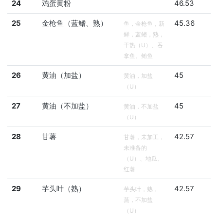
24
鸡蛋黄粉
46.53
25
金枪鱼（蓝鳍、熟）
45.36
鱼，金枪鱼，新
鲜，蓝鳍，熟，
干热（U）、吞
拿鱼、鲔鱼
26
黄油（加盐）
45
黄油，加盐
（U）
27
黄油（不加盐）
45
黄油，不加盐
（U）
28
甘薯
42.57
甘薯，未加工，
未准备的
（U）、地瓜、
红薯
29
芋头叶（熟）
42.57
芋头叶，熟，
蒸，不加盐
（U）