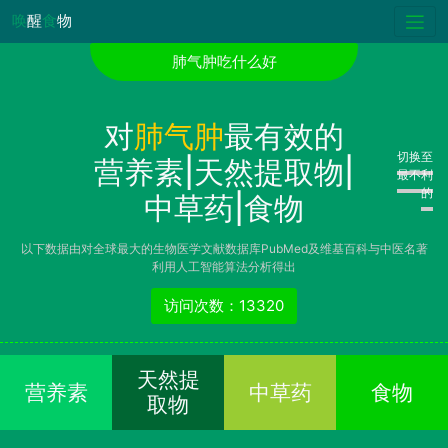
唤
醒
食
物
肺气肿吃什么好
对
肺气肿
最有效的
切换至
营养素|天然提取物|
最不利
的
中草药|食物
以下数据由对全球最大的生物医学文献数据库PubMed及维基百科与中医名著
利用人工智能算法分析得出
访问次数：13320
天然提
营养素
中草药
食物
取物