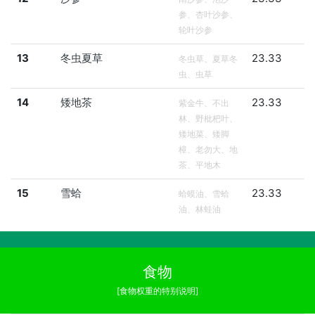
参、杏叶沙参、
轮叶沙参
13
冬虫夏草
23.33
冬虫草、夏草冬
虫、虫草
14
矮地茶
23.33
紫金牛、不出
林、野枇杷叶、
矮地菜、矮脚
樟、老勿大、地
茶、平地木
15
雪蛤
23.33
蛤蟆油、雪蛤
油、林蛙油
食物
[食物权重的特别说明]