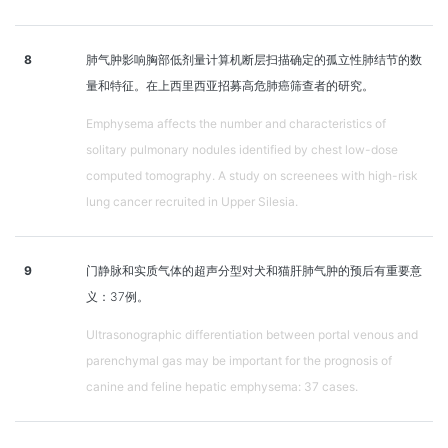
8
肺气肿影响胸部低剂量计算机断层扫描确定的孤立性肺结节的数
量和特征。在上西里西亚招募高危肺癌筛查者的研究。
Emphysema affects the number and characteristics of
solitary pulmonary nodules identified by chest low-dose
computed tomography. A study on screenees with high-risk
lung cancer recruited in Upper Silesia.
9
门静脉和实质气体的超声分型对犬和猫肝肺气肿的预后有重要意
义：37例。
Ultrasonographic differentiation between portal venous and
parenchymal gas may be important for the prognosis of
canine and feline hepatic emphysema: 37 cases.