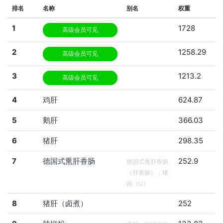
排名
名称
别名
权重
1
1728
高级会员可见
2
1258.29
高级会员可见
3
1213.2
高级会员可见
4
鸡肝
624.87
5
鹅肝
366.03
6
猪肝
298.35
7
德国式熏肝香肠
252.9
德国式熏肝香肠
（肝香肠），猪
肉（U）
8
猪肝（卤煮）
252