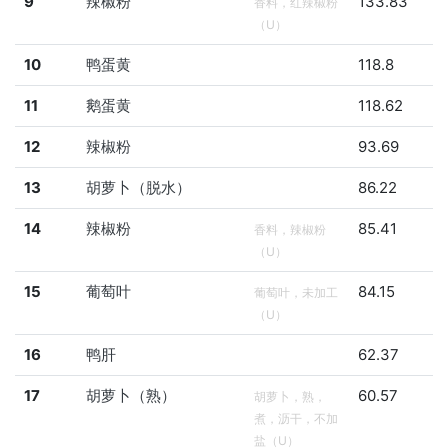
9
辣椒粉
133.83
香料，红辣椒粉
（U）
10
鸭蛋黄
118.8
11
鹅蛋黄
118.62
12
辣椒粉
93.69
13
胡萝卜（脱水）
86.22
14
辣椒粉
85.41
香料，辣椒粉
（U）
15
葡萄叶
84.15
葡萄叶，未加工
（U）
16
鸭肝
62.37
17
胡萝卜（熟）
60.57
胡萝卜，熟，
煮，沥干，不加
盐（U）