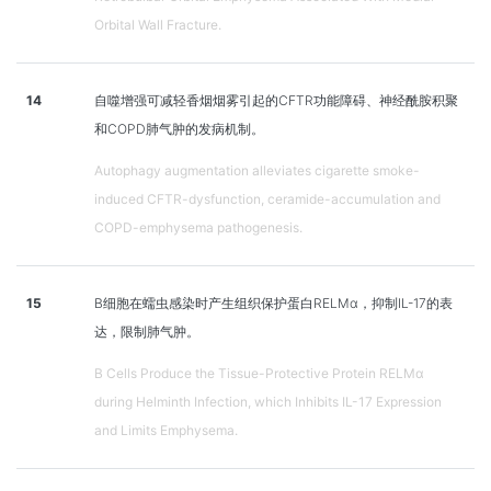
Orbital Wall Fracture.
14
自噬增强可减轻香烟烟雾引起的CFTR功能障碍、神经酰胺积聚
和COPD肺气肿的发病机制。
Autophagy augmentation alleviates cigarette smoke-
induced CFTR-dysfunction, ceramide-accumulation and
COPD-emphysema pathogenesis.
15
B细胞在蠕虫感染时产生组织保护蛋白RELMα，抑制IL-17的表
达，限制肺气肿。
B Cells Produce the Tissue-Protective Protein RELMα
during Helminth Infection, which Inhibits IL-17 Expression
and Limits Emphysema.