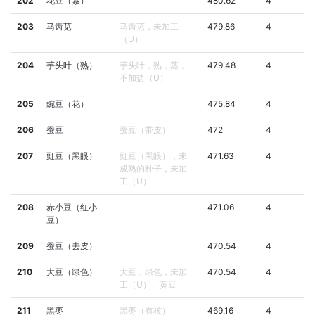
202
花豆（紫）
480.62
4
203
马齿苋
马齿苋，未加工
479.86
4
（U）
204
芋头叶（熟）
芋头叶，熟，蒸，
479.48
4
不加盐（U）
205
豌豆（花）
475.84
4
206
蚕豆
蚕豆（带皮）
472
4
207
豇豆（黑眼）
豇豆（黑眼），未
471.63
4
成熟的种子，未加
工（U）
208
赤小豆（红小
471.06
4
豆）
209
蚕豆（去皮）
470.54
4
210
大豆（绿色）
大豆，绿色，未加
470.54
4
工（U）、黄豆
211
黑枣
黑枣（有核）
469.16
4