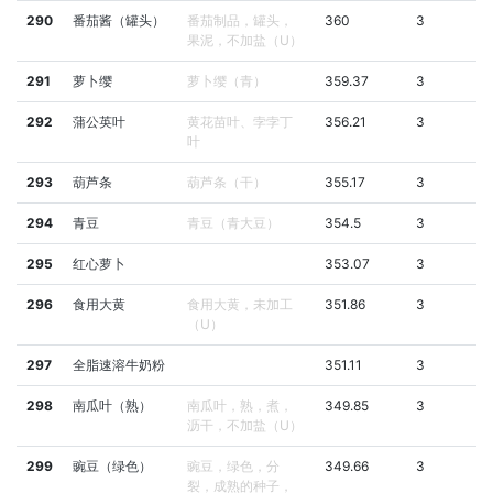
290
番茄酱（罐头）
番茄制品，罐头，
360
3
果泥，不加盐（U）
291
萝卜缨
萝卜缨（青）
359.37
3
292
蒲公英叶
黄花苗叶、孛孛丁
356.21
3
叶
293
葫芦条
葫芦条（干）
355.17
3
294
青豆
青豆（青大豆）
354.5
3
295
红心萝卜
353.07
3
296
食用大黄
食用大黄，未加工
351.86
3
（U）
297
全脂速溶牛奶粉
351.11
3
298
南瓜叶（熟）
南瓜叶，熟，煮，
349.85
3
沥干，不加盐（U）
299
豌豆（绿色）
豌豆，绿色，分
349.66
3
裂，成熟的种子，