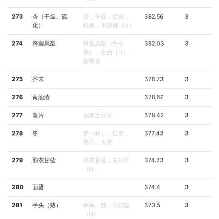
273
杏（干燥、硫
杏，干燥，硫化，
382.56
3
化）
炖煮，不加糖（U）
274
释迦凤梨
释迦凤梨（牛心
382.03
3
果），生的（U）、
蜜释迦
275
芥末
378.73
3
276
黄油渣
378.67
3
277
薯片
油炸土豆片
378.42
3
278
枣
枣（鲜）、红枣、
377.43
3
枣子、大枣
279
羽衣甘蓝
羽衣甘蓝，未加工
374.73
3
（U）
280
面蛋
374.4
3
281
芋头（熟）
芋头，熟，不加盐
373.5
3
（U）