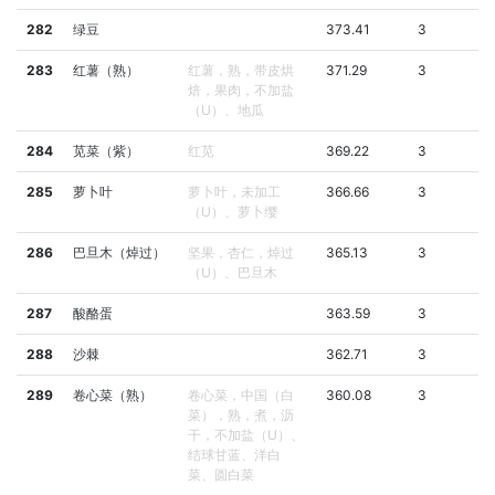
282
绿豆
373.41
3
283
红薯（熟）
红薯，熟，带皮烘
371.29
3
焙，果肉，不加盐
（U）、地瓜
284
苋菜（紫）
红苋
369.22
3
285
萝卜叶
萝卜叶，未加工
366.66
3
（U）、萝卜缨
286
巴旦木（焯过）
坚果，杏仁，焯过
365.13
3
（U）、巴旦木
287
酸酪蛋
363.59
3
288
沙棘
362.71
3
289
卷心菜（熟）
卷心菜，中国（白
360.08
3
菜），熟，煮，沥
干，不加盐（U）、
结球甘蓝、洋白
菜、圆白菜