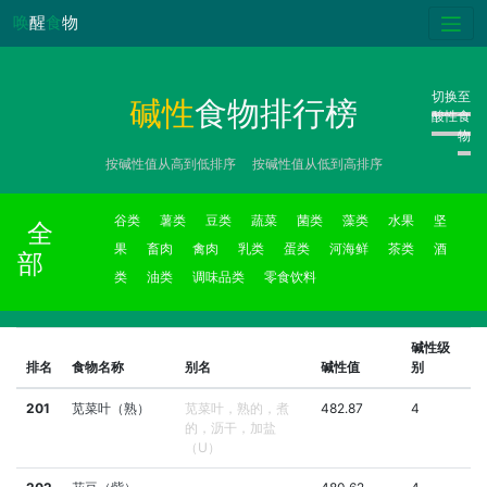
唤
醒
食
物
切换至
碱性
食物排行榜
酸性食
物
按碱性值从高到低排序
按碱性值从低到高排序
谷类
薯类
豆类
蔬菜
菌类
藻类
水果
坚
全
果
畜肉
禽肉
乳类
蛋类
河海鲜
茶类
酒
部
类
油类
调味品类
零食饮料
碱性级
排名
食物名称
别名
碱性值
别
201
苋菜叶（熟）
苋菜叶，熟的，煮
482.87
4
的，沥干，加盐
（U）