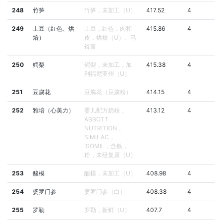
248
竹笋
竹笋，未加工（U）
417.52
4
249
土豆（红色、烘
土豆，红色，肉和
415.86
4
焙）
皮，烘焙（U）、马
铃薯
250
鳄梨
鳄梨，未加工，加
415.38
4
利福尼亚州（U）
251
豆腐花
豆腐花（豆腐粉）
414.15
4
252
雅培（心美力）
婴儿配方奶粉，
413.12
4
ABBOTT
NUTRITION，
SIMILAC，
ISOMIL，含铁，
粉，未经复原（U）
253
酸模
酸模，未加工（U）
408.98
4
254
婆罗门参
婆罗门参（白）
408.38
4
255
罗勒
罗勒，新鲜（U）
407.7
4