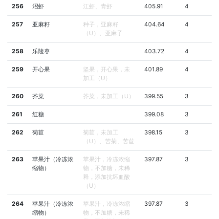
256
沼虾
江虾、青虾
405.91
4
257
亚麻籽
种子，亚麻籽
404.64
4
（U）、亚麻子
258
乐陵枣
403.72
4
259
开心果
坚果，开心果，未
401.89
4
加工（U）
260
芥菜
芥菜，未加工（U）
399.55
3
261
红糖
399.08
3
262
菊苣
菊苣，未加工
398.15
3
（U）、苦菊、苦苣
263
苹果汁（冷冻浓
苹果汁，冷冻浓缩
397.87
3
缩物）
物，不加糖，未稀
释，添加抗坏血酸
（U）
264
苹果汁（冷冻浓
苹果汁，冷冻浓缩
397.87
3
缩物）
物，不加糖，未稀