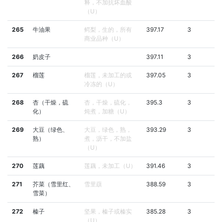
释，不加抗坏血酸
（U）
265
牛油果
鳄梨，生的，所有
397.17
3
商业品种（U）
266
奶皮子
397.11
3
267
榴莲
榴莲，未加工的或
397.05
3
冷冻的（U）
268
杏（干燥，硫
杏，干燥，硫化，
395.3
3
化）
炖煮，加糖（U）
269
大豆（绿色、
大豆，绿色，熟，
393.29
3
熟）
煮，沥干，不加盐
（U）
270
莲藕
莲藕，未加工（U）
391.46
3
271
芥菜（雪里红、
雪里蕻
388.59
3
雪菜）
272
榛子
坚果，榛子或榛实
385.28
3
（U）