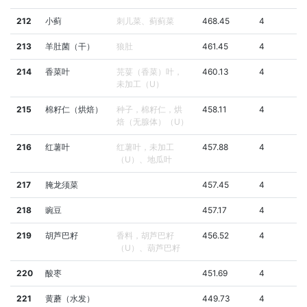
212
小蓟
刺儿菜、蓟蓟菜
468.45
4
213
羊肚菌（干）
狼肚
461.45
4
214
香菜叶
芫荽（香菜）叶，
460.13
4
未加工（U）
215
棉籽仁（烘焙）
种子，棉籽仁，烘
458.11
4
焙（无腺体）（U）
216
红薯叶
红薯叶，未加工
457.88
4
（U）、地瓜叶
217
腌龙须菜
457.45
4
218
豌豆
457.17
4
219
胡芦巴籽
香料，胡芦巴籽
456.52
4
（U）、葫芦巴籽
220
酸枣
451.69
4
221
黄蘑（水发）
449.73
4