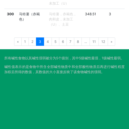
未加工（U）
300
马铃薯（赤褐
马铃薯，赤褐色，
348.51
3
色）
肉和皮，未加工
（U）、土豆
«
1
2
3
4
5
6
7
8
...
11
12
»
所有碱性食物以其碱性强弱被分为5个级别，其中5级碱性最强，1级碱性最弱。
碱性值表示的是食物中所含全部碱性物质中和全部酸性物质后再进行碱性程度
加权后所得的数值，其数值的大小直接反映了该食物碱性的强弱。