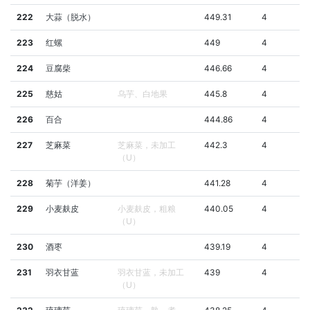
222
大蒜（脱水）
449.31
4
223
红螺
449
4
224
豆腐柴
446.66
4
225
慈姑
乌芋、白地果
445.8
4
226
百合
444.86
4
227
芝麻菜
芝麻菜，未加工
442.3
4
（U）
228
菊芋（洋姜）
441.28
4
229
小麦麸皮
小麦麸皮，粗粮
440.05
4
（U）
230
酒枣
439.19
4
231
羽衣甘蓝
羽衣甘蓝，未加工
439
4
（U）