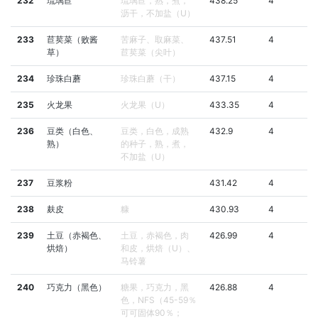
232
琉璃苣
琉璃苣，熟，煮，
438.25
4
沥干，不加盐（U）
233
苣荬菜（败酱
苦麻子、取麻菜、
437.51
4
草）
苣荬菜（尖叶）
234
珍珠白蘑
珍珠白蘑（干）
437.15
4
235
火龙果
火龙果（U）
433.35
4
236
豆类（白色、
豆类，白色，成熟
432.9
4
熟）
的种子，熟，煮，
不加盐（U）
237
豆浆粉
431.42
4
238
麸皮
糠
430.93
4
239
土豆（赤褐色、
土豆，赤褐色，肉
426.99
4
烘焙）
和皮，烘焙（U）、
马铃薯
240
巧克力（黑色）
糖果，巧克力，黑
426.88
4
色，NFS（45-59％
可可固体90％；