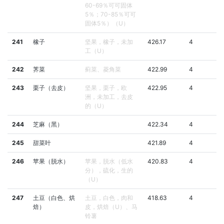
60-69％可可固体
5％；70-85％可可
固体5％）（U）
241
橡子
坚果，橡子，未加
426.17
4
工（U）
242
荠菜
蓟菜、菱角菜
422.99
4
243
栗子（去皮）
坚果，栗子，欧
422.95
4
洲，未加工，去皮
的（U）
244
芝麻（黑）
422.34
4
245
甜菜叶
421.89
4
246
苹果（脱水）
苹果，脱水（低水
420.83
4
分），硫化，生的
（U）
247
土豆（白色、烘
土豆，白色，肉和
418.63
4
焙）
皮，烘焙（U）、马
铃薯