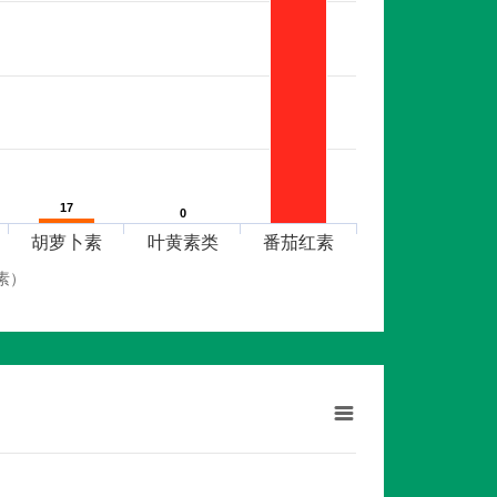
17
17
0
0
胡萝卜素
叶黄素类
番茄红素
素）