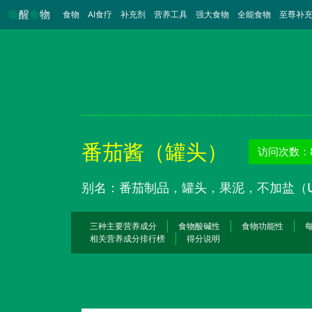
唤
醒
食
物
食物
（当前）
AI食疗
补充剂
营养工具
强大食物
全能食物
至尊补
番茄酱（罐头）
访问次数：8
别名：番茄制品，罐头，果泥，不加盐（
三种主要营养成分
食物酸碱性
食物功能性
相关营养成分排行榜
得分说明