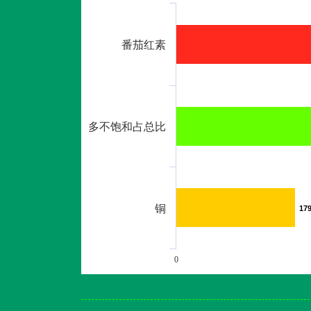
番茄红素
多不饱和占总比
铜
17
17
0