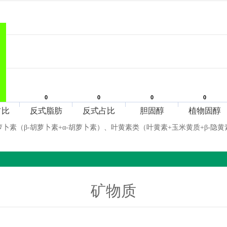
0
0
0
0
0
0
0
0
占比
反式脂肪
反式占比
胆固醇
植物固醇
萝卜素（β-胡萝卜素+α-胡萝卜素）、叶黄素类（叶黄素+玉米黄质+β-隐黄
矿物质