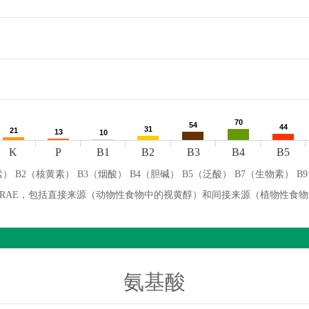
70
70
54
54
44
44
31
31
21
21
13
13
10
10
K
P
B1
B2
B3
B4
B5
） B2（核黄素） B3（烟酸） B4（胆碱） B5（泛酸） B7（生物素） B
微克 RAE，包括直接来源（动物性食物中的视黄醇）和间接来源（植物性食
氨基酸