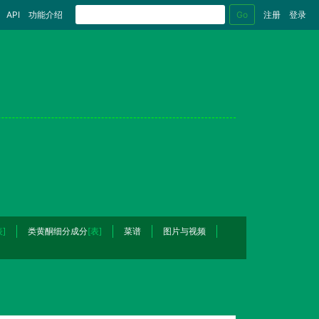
Go
API
功能介绍
注册
登录
表]
类黄酮细分成分
[表]
菜谱
图片与视频