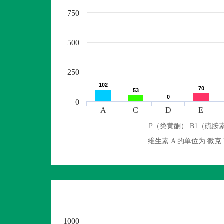
750
500
250
102
102
70
70
53
53
0
0
0
A
C
D
E
P（类黄酮） B1（硫胺素
维生素 A 的单位为 
1000