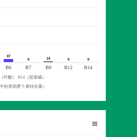
47
47
14
14
0
0
0
0
0
0
B6
B7
B9
B12
B14
9（叶酸） B14（甜菜碱）
物中的类胡萝卜素转化量）