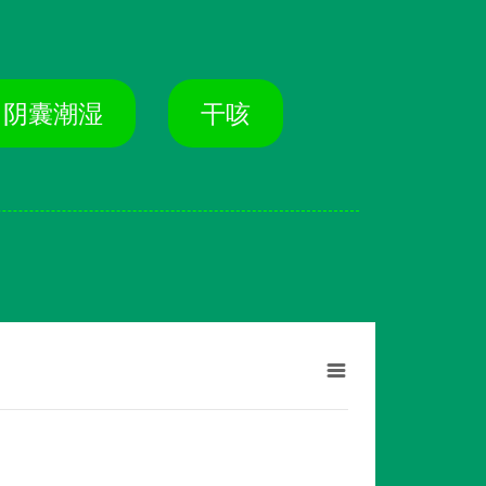
阴囊潮湿
干咳