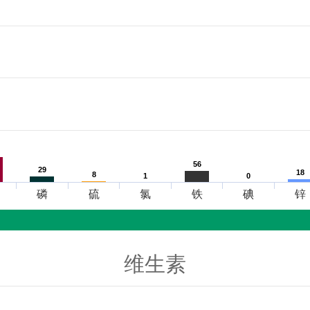
56
56
29
29
18
18
8
8
1
1
0
0
磷
硫
氯
铁
碘
锌
维生素