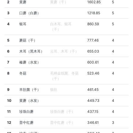
2
黄蘑
黄蘑（干）
1602.85
5
3
口蘑（白蘑）
1218.85
5
4
银耳
白木耳、银耳
860.59
5
（干）
5
蘑菇（干）
777.46
4
6
木耳（黑木耳）
云耳、木耳（干）
655.03
4
7
榛蘑（水发）
600.61
4
8
冬菇
毛柄金线菌、冬菇
523.46
4
（干）
9
羊肚菌（干）
狼肚
461.45
4
10
黄蘑（水发）
449.73
4
11
珍珠白蘑
珍珠白蘑（干）
437.15
4
12
普中红蘑
普中红蘑（干）
346.61
3