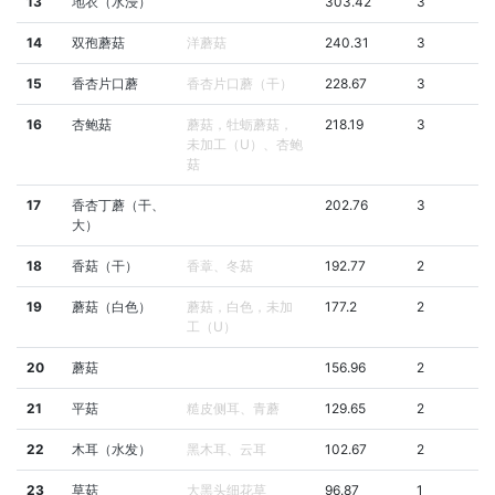
13
地衣（水浸）
303.42
3
14
双孢蘑菇
洋蘑菇
240.31
3
15
香杏片口蘑
香杏片口蘑（干）
228.67
3
16
杏鲍菇
蘑菇，牡蛎蘑菇，
218.19
3
未加工（U）、杏鲍
菇
17
香杏丁蘑（干、
202.76
3
大）
18
香菇（干）
香蔁、冬菇
192.77
2
19
蘑菇（白色）
蘑菇，白色，未加
177.2
2
工（U）
20
蘑菇
156.96
2
21
平菇
糙皮侧耳、青蘑
129.65
2
22
木耳（水发）
黑木耳、云耳
102.67
2
23
草菇
大黑头细花草
96.87
1