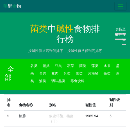
唤
醒
食
物
菌类
中
碱性
食物排
切换至
酸性食
行榜
物
按碱性值从高到低排序
按碱性值从低到高排序
谷类
薯类
豆类
蔬菜
菌类
藻类
水果
坚
全
果
畜肉
禽肉
乳类
蛋类
河海鲜
茶类
酒
部
类
油类
调味品类
零食饮料
排
碱性级
名
食物名称
别名
碱性值
别
1
榛蘑
假蜜环菌、榛蘑
1985.94
5
（干）