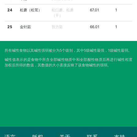
24
松蘑（松茸）
松口蘑、松蘑
67.01
1
（干）
25
金针菇
智力菇
66.01
1
所有碱性食物以其碱性强弱被分为5个级别，其中5级碱性最强，1级碱性最弱。
碱性值表示的是食物中所含全部碱性物质中和全部酸性物质后再进行碱性程度
加权后所得的数值，其数值的大小直接反映了该食物碱性的强弱。