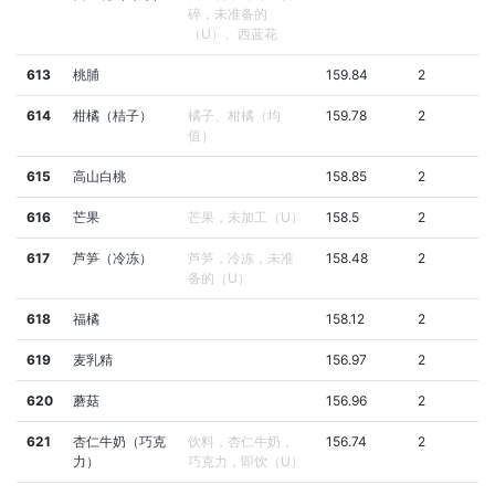
碎，未准备的
（U）、西蓝花
613
桃脯
159.84
2
614
柑橘（桔子）
橘子、柑橘（均
159.78
2
值）
615
高山白桃
158.85
2
616
芒果
芒果，未加工（U）
158.5
2
617
芦笋（冷冻）
芦笋，冷冻，未准
158.48
2
备的（U）
618
福橘
158.12
2
619
麦乳精
156.97
2
620
蘑菇
156.96
2
621
杏仁牛奶（巧克
饮料，杏仁牛奶，
156.74
2
力）
巧克力，即饮（U）