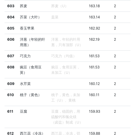
603
荞麦
荞麦（U）
163.18
2
604
芥菜（大叶）
盖菜
163.14
2
605
香玉苹果
162.92
2
606
洋葱（年轻的叶
洋葱，年轻的叶用
162.19
2
用葱）
葱，只有顶部（U）
607
巧克力
巧克力（均值）
161.53
2
608
豌豆（食用豆
豌豆，食用豆荚，
161.53
2
荚）
未加工（U）
609
水芹菜
160.12
2
610
桃子（黄色）
桃子，黄色，未加
160.11
2
工（U）、黄桃
611
豆腐
豆腐，稳固的，用
159.93
2
硫酸钙和氯化镁
（卤盐）制成（U）
612
西兰花（冷冻）
西兰花，冷冻，切
159.88
2