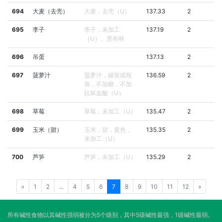
694
大麦（去壳）
大麦，去壳（U）
137.33
2
695
李子
李子，未加工
137.19
2
（U）、黑布林
696
吊蛋
137.13
2
697
菠萝汁
菠萝汁，罐装或瓶
136.59
2
装，不加糖，不加
抗坏血酸（U）
698
草莓
草莓，未加工（U）
135.47
2
699
玉米（甜）
玉米，甜，黄色，
135.35
2
未加工（U）
700
芦笋
芦笋，未加工（U）
135.29
2
«
1
2
...
4
5
6
7
8
9
10
11
12
»
所有碱性食物以其碱性强弱被分为5个级别，其中5级碱性最强，1级碱性最弱。