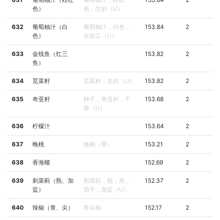
色）
色，生的（U）
632
葡萄柚汁（白
葡萄柚汁，白色，
153.84
2
色）
未加工（U）
633
金线鱼（红三
153.82
2
鱼）
634
苋菜籽
苋菜籽，生的（U）
153.82
2
635
奇亚籽
种子，奇亚籽，干
153.68
2
燥（U）
636
柠檬汁
153.64
2
637
晚桃
晚桃（黄）
153.21
2
638
香海螺
152.69
2
639
刺菜蓟（熟、加
刺菜蓟，熟，煮，
152.37
2
盐）
沥干，加盐（U）
640
辣椒（青、尖）
青尖椒
152.17
2