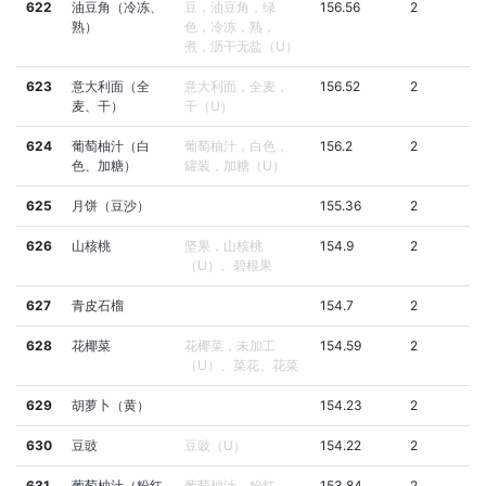
622
油豆角（冷冻、
豆，油豆角，绿
156.56
2
熟）
色，冷冻，熟，
煮，沥干无盐（U）
623
意大利面（全
意大利面，全麦，
156.52
2
麦、干）
干（U）
624
葡萄柚汁（白
葡萄柚汁，白色，
156.2
2
色、加糖）
罐装，加糖（U）
625
月饼（豆沙）
155.36
2
626
山核桃
坚果，山核桃
154.9
2
（U）、碧根果
627
青皮石榴
154.7
2
628
花椰菜
花椰菜，未加工
154.59
2
（U）、菜花、花菜
629
胡萝卜（黄）
154.23
2
630
豆豉
豆豉（U）
154.22
2
631
葡萄柚汁（粉红
葡萄柚汁，粉红
153.84
2