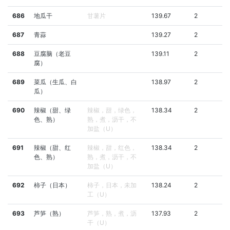
686
地瓜干
甘薯片
139.67
2
687
青蒜
139.27
2
688
豆腐脑（老豆
139.11
2
腐）
689
菜瓜（生瓜、白
138.97
2
瓜）
690
辣椒（甜、绿
辣椒，甜，绿色，
138.34
2
色、熟）
熟，煮，沥干，不
加盐（U）
691
辣椒（甜、红
辣椒，甜，红色，
138.34
2
色、熟）
熟，煮，沥干，不
加盐（U）
692
柿子（日本）
柿子，日本，未加
138.24
2
工（U）
693
芦笋（熟）
芦笋，熟，煮，沥
137.93
2
干（U）