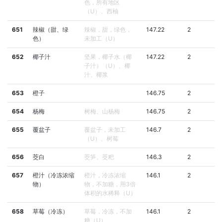
色，所有地区
（U）、西柚
651
辣椒（甜、绿
辣椒，甜，绿色，
147.22
2
色）
未加工（U）
652
椰子汁
坚果，椰子水（椰
147.22
2
子汁）（U）、椰
汁、椰浆
653
橙子
146.75
2
654
杨梅
树梅、山杨梅
146.75
2
655
覆盆子
覆盆子，未加工
146.7
2
（U）、树莓
656
茭白
茭笋、茭粑
146.3
2
657
橙汁（冷冻浓缩
橙汁，冷冻浓缩
146.1
2
物）
物，不加糖，用3倍
体积的水稀释（U）
658
草莓（冷冻）
草莓，冷冻，不加
146.1
2
糖（U）