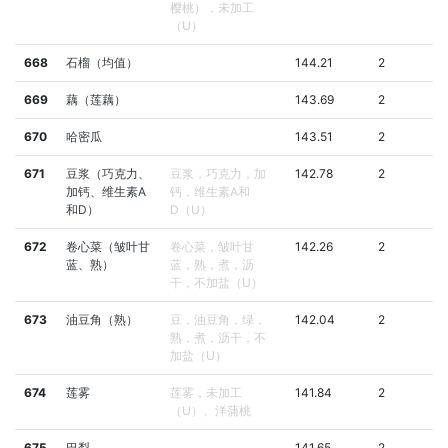
樱桃），未加工
（U）
668
石榴（均值）
144.21
2
669
藕（莲藕）
143.69
2
670
哈密瓜
143.51
2
671
豆浆（巧克力、
豆浆，巧克力，加
142.78
2
加钙、维生素A
钙，维生素A和
和D）
D（U）
672
卷心菜（皱叶甘
卷心菜，皱叶甘
142.26
2
蓝、熟）
蓝，熟，煮，沥
干，不加盐（U）
673
油豆角（熟）
豆，油豆角，绿，
142.04
2
熟，煮，沥干，不
加盐（U）
674
莲雾
莲雾，未加工
141.84
2
（U）、洋蒲桃
675
巴梨
141.65
2