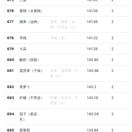
676
蜜桃（水蜜桃）
141.59
2
677
腰果（油烤）
坚果，腰果，油
141.56
2
烤，不加盐（U）
678
早桃
早桃（黄）
141.32
2
679
大蒜
141.29
2
680
酸奶（脱脂）
140.85
2
681
霹雳果（干燥）
坚果，霹雳果，干
140.68
2
燥（U）
682
青萝卜
140.2
2
683
柠檬（不带皮）
柠檬，未加工，不
140.19
2
带皮（U）
684
茄子（紫皮、
140.06
2
长）
685
紫葡萄
139.84
2