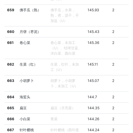
659
佛手瓜（熟）
佛手瓜，水果，
145.93
2
熟，煮，沥干，不
加盐（U）
660
月饼（枣泥）
145.43
2
661
卷心菜
卷心菜，未加工
145.36
2
（U）、结球甘蓝、
洋白菜、圆白菜
662
生菜（红）
生菜，红叶，未加
145.11
2
工（U）
663
小胡萝卜
胡萝卜，小胡萝
145.07
2
卜，未加工（U）
664
海蜇头
144.7
2
665
扁豆
扁豆（月亮菜）
144.35
2
666
小白菜
青菜
144.26
2
667
针叶樱桃
针叶樱桃（西印度
144.24
2