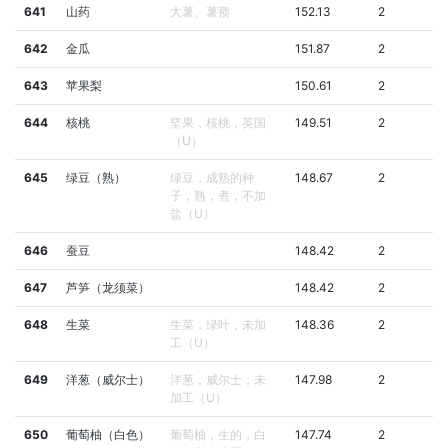
641
山药
大薯、薯蓣
152.13
2
642
金瓜
151.87
2
643
苹果梨
150.61
2
644
核桃
坚果，核桃，英国
149.51
2
（U）
645
绿豆（熟）
绿豆，成熟的种
148.67
2
子，熟，煮，不加
盐（U）
646
蚕豆
148.42
2
647
芦笋（龙须菜）
148.42
2
648
生菜
生菜，绿叶，未加
148.36
2
工（U）
649
洋葱（威尔士）
洋葱，威尔士，未
147.98
2
加工（U）
650
葡萄柚（白色）
葡萄柚，生的，白
147.74
2