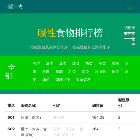
唤
醒
食
物
切换至
碱性
食物排行榜
酸性食
物
按碱性值从高到低排序
按碱性值从低到高排序
谷类
薯类
豆类
蔬菜
菌类
藻类
水果
坚
全
果
畜肉
禽肉
乳类
蛋类
河海鲜
茶类
酒
部
类
油类
调味品类
零食饮料
碱性级
排名
食物名称
别名
碱性值
别
601
豆腐（南方）
嫩豆腐
164.38
2
602
橙汁（冷冻、含
橙汁，冷冻的，包
164
2
浓缩物）
括浓缩物（U）