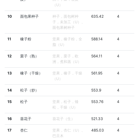
（U）
10
面包果种子
种子，面包树种
635.42
4
子，未加工（U）、
面包果树种子
11
橡子粉
坚果，橡子粉，全
588.14
4
脂（U）
12
栗子（熟）
坚果，栗子，欧
564.11
4
洲，煮和蒸（U）
13
橡子（干燥）
坚果，橡子，干燥
561.95
4
（U）
14
松子（炒）
553.9
4
15
松子
坚果，松子，矮
553.76
4
松，干燥（U）
16
葵花子
葵花子（生）
521.33
4
17
杏仁
坚果，杏仁（U）、
485.03
4
巴旦木