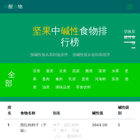
唤
醒
食
物
坚果
中
碱性
食物排
切换至
酸性食
行榜
物
按碱性值从高到低排序
按碱性值从低到高排序
谷类
薯类
豆类
蔬菜
菌类
藻类
水果
坚
全
果
畜肉
禽肉
乳类
蛋类
河海鲜
茶类
酒
部
类
油类
调味品类
零食饮料
排
碱性级
名
食物名称
别名
碱性值
别
1
西红柿种子（干
种子，西红柿种
3644.06
5
燥）
子，整个，干燥
（U）、番茄种子