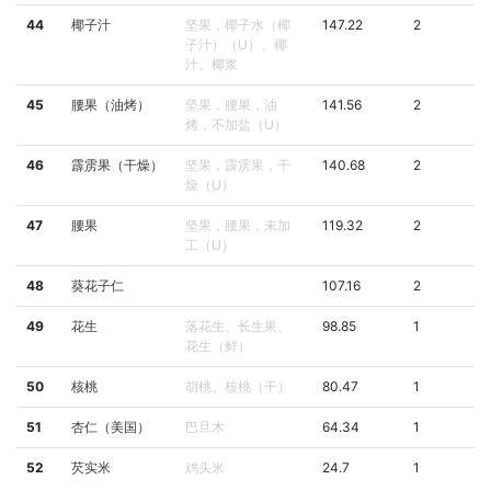
44
椰子汁
坚果，椰子水（椰
147.22
2
子汁）（U）、椰
汁、椰浆
45
腰果（油烤）
坚果，腰果，油
141.56
2
烤，不加盐（U）
46
霹雳果（干燥）
坚果，霹雳果，干
140.68
2
燥（U）
47
腰果
坚果，腰果，未加
119.32
2
工（U）
48
葵花子仁
107.16
2
49
花生
落花生、长生果、
98.85
1
花生（鲜）
50
核桃
胡桃、核桃（干）
80.47
1
51
杏仁（美国）
巴旦木
64.34
1
52
芡实米
鸡头米
24.7
1