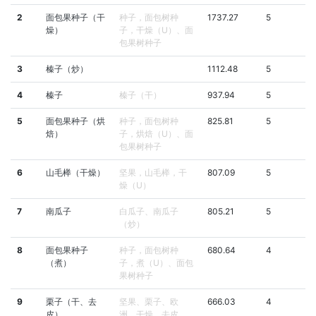
2
面包果种子（干
种子，面包树种
1737.27
5
燥）
子，干燥（U）、面
包果树种子
3
榛子（炒）
1112.48
5
4
榛子
榛子（干）
937.94
5
5
面包果种子（烘
种子，面包树种
825.81
5
焙）
子，烘焙（U）、面
包果树种子
6
山毛榉（干燥）
坚果，山毛榉，干
807.09
5
燥（U）
7
南瓜子
白瓜子、南瓜子
805.21
5
（炒）
8
面包果种子
种子，面包树种
680.64
4
（煮）
子，煮（U）、面包
果树种子
9
栗子（干、去
坚果、栗子、欧
666.03
4
皮）
洲，干燥，去皮