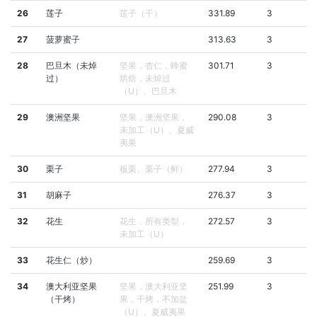
26
莲子
莲子（干）
331.89
3
27
菠萝蜜子
313.63
3
28
巴旦木（未焯
坚果，杏仁，蜂蜜
301.71
3
过）
烘焙，未焯过
（U）、巴旦木
29
澳洲坚果
坚果，澳洲坚果，
290.08
3
未加工（U）、夏威
夷果
30
栗子
板栗、栗子（鲜）
277.94
3
31
胡麻子
276.37
3
32
花生
花生，所有类型，
272.57
3
未加工（U）
33
花生仁（炒）
259.69
3
34
澳大利亚坚果
坚果，澳大利亚坚
251.99
3
（干烤）
果，干烤，不加盐
（U）、夏威夷果