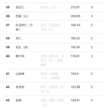
35
花生仁
花生仁（生）
212.67
3
36
芝麻（白）
206.95
3
37
红花籽仁（干
种子，红花籽仁，
195.43
2
燥）
干燥（U）
38
杏仁
195.22
2
39
花生（炒）
192.95
2
40
椰子肉
坚果，椰子肉，未
176.81
2
加工（U）、椰肉、
椰蓉
41
山核桃
坚果，山核桃
154.9
2
（U）、碧根果
42
奇亚籽
种子，奇亚籽，干
153.68
2
燥（U）
43
核桃
坚果，核桃，英国
149.51
2
（U）