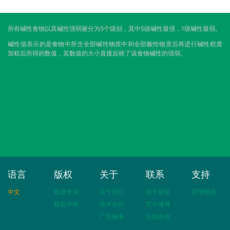
所有碱性食物以其碱性强弱被分为5个级别，其中5级碱性最强，1级碱性最弱。
碱性值表示的是食物中所含全部碱性物质中和全部酸性物质后再进行碱性程度
加权后所得的数值，其数值的大小直接反映了该食物碱性的强弱。
语言
版权
关于
联系
支持
中文
数据来源
关于我们
电子邮箱
友情链接
版权声明
技术合作
官方微博
广告服务
在线咨询