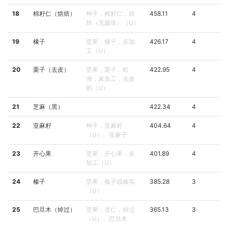
18
棉籽仁（烘焙）
种子，棉籽仁，烘
458.11
4
焙（无腺体）（U）
19
橡子
坚果，橡子，未加
426.17
4
工（U）
20
栗子（去皮）
坚果，栗子，欧
422.95
4
洲，未加工，去皮
的（U）
21
芝麻（黑）
422.34
4
22
亚麻籽
种子，亚麻籽
404.64
4
（U）、亚麻子
23
开心果
坚果，开心果，未
401.89
4
加工（U）
24
榛子
坚果，榛子或榛实
385.28
3
（U）
25
巴旦木（焯过）
坚果，杏仁，焯过
365.13
3
（U）、巴旦木