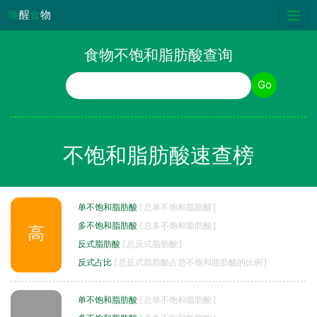
唤
醒
食
物
食物不饱和脂肪酸查询
食物名称
Go
不饱和脂肪酸速查榜
单不饱和脂肪酸
[ 总单不饱和脂肪酸 ]
多不饱和脂肪酸
[ 总多不饱和脂肪酸 ]
高
反式脂肪酸
[ 总反式脂肪酸 ]
反式占比
[ 总反式脂肪酸占总不饱和脂肪酸的比例 ]
单不饱和脂肪酸
[ 总单不饱和脂肪酸 ]