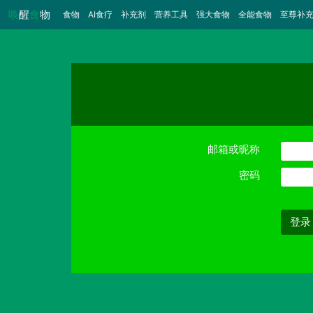
唤
醒
食
物
食物
（当前）
AI食疗
补充剂
营养工具
强大食物
全能食物
至尊补
邮箱或昵称
密码
登录