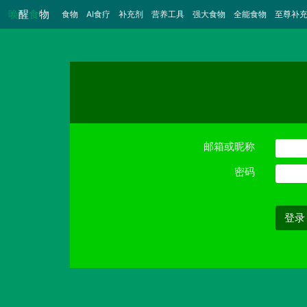
唤
醒
食
物
食物
（当前）
AI食疗
补充剂
营养工具
强大食物
全能食物
至尊补
邮箱或昵称
密码
登录