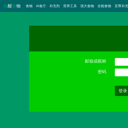
唤
醒
食
物
食物
（当前）
AI食疗
补充剂
营养工具
强大食物
全能食物
至尊补
邮箱或昵称
密码
登录