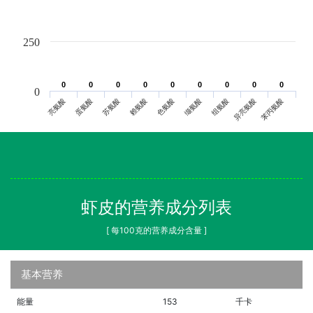
250
0
0
0
0
0
0
0
0
0
0
0
0
0
0
0
0
0
0
0
亮氨酸
蛋氨酸
苏氨酸
赖氨酸
色氨酸
缬氨酸
组氨酸
异亮氨酸
苯丙氨酸
虾皮的营养成分列表
[ 每100克的营养成分含量 ]
基本营养
能量
153
千卡