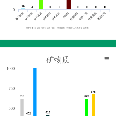
16
16
3
3
0
0
0
0
0
0
0
0
0
0
0
0
0
单不饱和
胆固醇
反式脂肪
叶黄素类
多不饱和
植物固醇
反式占比
番茄红素
多不占比
胡萝卜素
胡萝卜素（β-胡萝卜素+α-胡萝卜素）、叶黄素类（叶黄素+玉米黄质+β-隐黄素）
矿物质
1000
750
675
675
619
619
620
620
500
416
416
402
402