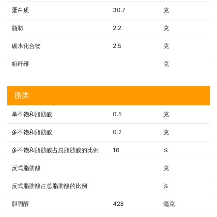
蛋白质
30.7
克
脂肪
2.2
克
碳水化合物
2.5
克
粗纤维
克
脂类
单不饱和脂肪酸
0.5
克
多不饱和脂肪酸
0.2
克
多不饱和脂肪酸占总脂肪酸的比例
16
%
反式脂肪酸
克
反式脂肪酸占总脂肪酸的比例
%
胆固醇
428
毫克