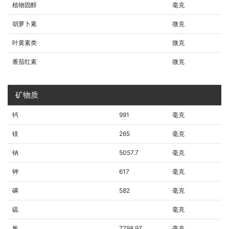
植物固醇
毫克
胡萝卜素
微克
叶黄素类
微克
番茄红素
微克
矿物质
钙
991
毫克
镁
265
毫克
钠
5057.7
毫克
钾
617
毫克
磷
582
毫克
硫
毫克
氯
7798.97
毫克