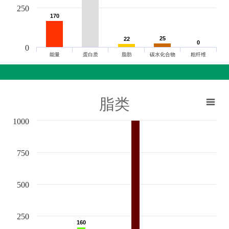
250
170
170
25
25
22
22
0
0
0
能量
蛋白质
脂肪
碳水化合物
粗纤维
脂类
1000
750
500
250
160
160