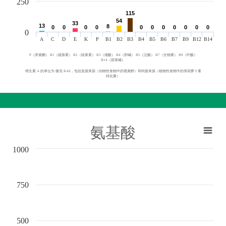
250
115
115
54
54
33
33
13
13
8
8
0
0
0
0
0
0
0
0
0
0
0
0
0
0
0
0
0
0
0
0
0
0
0
A
C
D
E
K
P
B1
B2
B3
B4
B5
B6
B7
B9
B12
B14
P（类黄酮） B1（硫胺素） B2（核黄素） B3（烟酸） B4（胆碱） B5（泛酸） B7（生物素） B9（叶酸）
B14（甜菜碱）
维生素 A 的单位为 微克 RAE，包括直接来源（动物性食物中的视黄醇）和间接来源（植物性食物中的类胡萝卜素
转化量）
氨基酸
1000
750
500