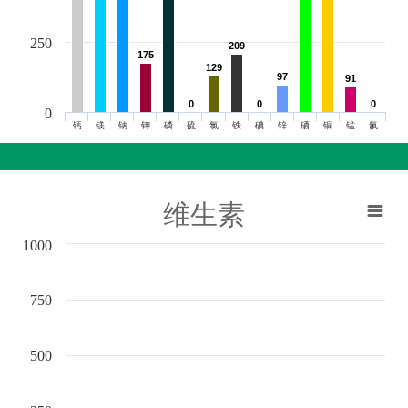
250
209
209
175
175
129
129
97
97
91
91
0
0
0
0
0
0
0
钙
镁
钠
钾
磷
硫
氯
铁
碘
锌
硒
铜
锰
氟
维生素
1000
750
500