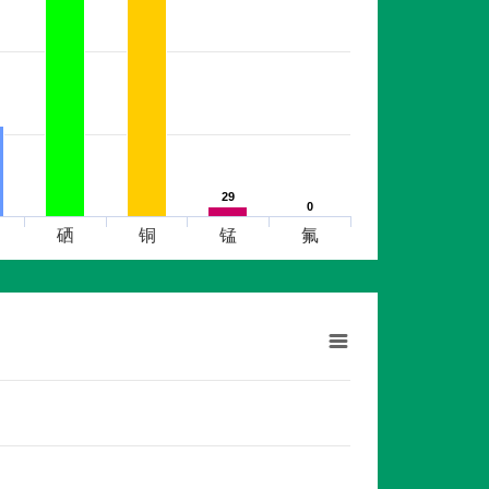
29
29
0
0
硒
铜
锰
氟