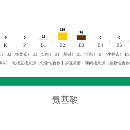
115
115
70
70
12
12
0
0
0
0
0
0
0
0
K
P
B1
B2
B3
B4
B5
） B2（核黄素） B3（烟酸） B4（胆碱） B5（泛酸） B7（生物素） B
微克 RAE，包括直接来源（动物性食物中的视黄醇）和间接来源（植物性食
氨基酸