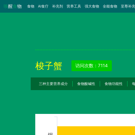
唤
醒
食
物
食物
（当前）
AI食疗
补充剂
营养工具
强大食物
全能食物
至尊补
梭子蟹
访问次数：7114
三种主要营养成分
食物酸碱性
食物功能性
铜