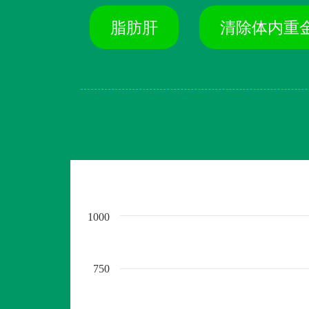
脂肪肝
清除体内重
1000
750