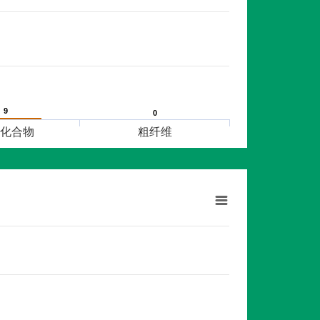
9
9
0
0
化合物
粗纤维