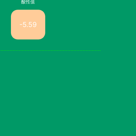
酸性值
-5.59