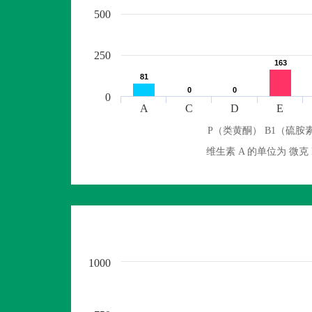
500
250
163
163
81
81
0
0
0
0
0
A
C
D
E
P（类黄酮） B1（硫胺素
维生素 A 的单位为 
1000