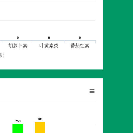
0
0
0
0
0
0
胡萝卜素
叶黄素类
番茄红素
素）
781
781
758
758