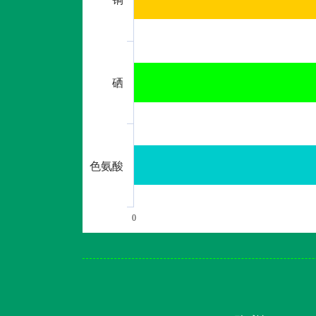
硒
色氨酸
0