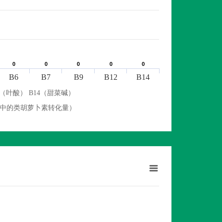
0
0
0
0
0
0
0
0
0
0
B6
B7
B9
B12
B14
9（叶酸） B14（甜菜碱）
物中的类胡萝卜素转化量）