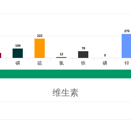
275
275
222
222
109
109
78
78
12
12
0
0
磷
硫
氯
铁
碘
锌
维生素