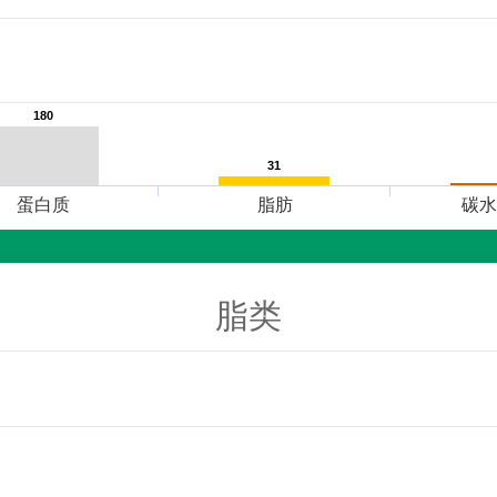
180
180
31
31
蛋白质
脂肪
碳水
脂类