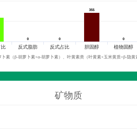
355
355
0
0
0
0
0
0
占比
反式脂肪
反式占比
胆固醇
植物固醇
萝卜素（β-胡萝卜素+α-胡萝卜素）、叶黄素类（叶黄素+玉米黄质+β-隐黄
矿物质