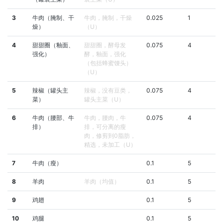
3
牛肉（腌制、干
牛肉，腌制，干燥
0.025
1
燥）
（U）
4
甜甜圈（釉面、
甜甜圈，酵母发
0.075
4
强化）
酵，釉面，强化
（包括蜂蜜馒头）
（U）
5
辣椒（罐头主
辣椒，没有豆类，
0.075
4
菜）
罐头主菜（U）
6
牛肉（腰部、牛
牛肉，腰肉，牛
0.075
4
排）
排，可分离的瘦
肉，修剪到0脂肪，
精选，未加工（U）
7
牛肉（瘦）
0.1
5
8
羊肉
羊肉（均值）
0.1
5
9
鸡翅
0.1
5
10
鸡腿
0.1
5