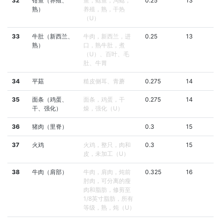
32
钳鱼（养殖、
鱼，鲶鱼，沟鲶，
0.25
13
熟）
养殖，熟，干热
（U）
33
牛肚（新西兰、
牛肉，新西兰，进
0.25
13
熟）
口，熟牛肚，煮
（U）、百叶、毛
肚、牛胃
34
平菇
糙皮侧耳、青蘑
0.275
14
35
面条（鸡蛋、
面条，鸡蛋，干
0.275
14
干、强化）
燥，强化（U）
36
猪肉（里脊）
0.3
15
37
火鸡
火鸡，整只，肉和
0.3
15
皮，未加工（U）
38
牛肉（肩部）
牛肉，肩肉，炖前
0.325
16
肘肉，可分离的瘦
肉和脂肪，修剪至
1/8英寸脂肪，所有
等级，熟，炖（U）