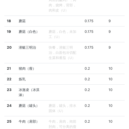
肉，烧烤，背部，
肉和皮（U）
18
蘑菇
0.175
9
19
蘑菇（白色）
蘑菇，白色，未加
0.175
9
工（U）
20
潜艇三明治
快餐，潜艇三明
0.175
9
治，白面包冷切配
生菜和番茄（U）
21
猪肉（瘦）
0.2
10
22
炼乳
0.2
10
23
冰激凌（冰淇
0.2
10
淋）
24
蘑菇（罐头）
蘑菇，罐头，排水
0.2
10
固体（U）
25
牛肉（肩部）
牛肉，肩肉，炖前
0.2
10
肘肉，可分离的瘦