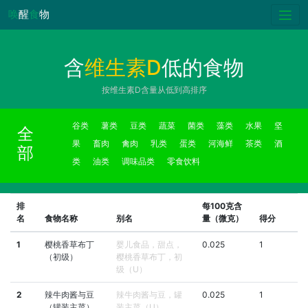
唤
醒
食
物
含
维生素D
低的食物
按维生素D含量从低到高排序
谷类
薯类
豆类
蔬菜
菌类
藻类
水果
坚
全
果
畜肉
禽肉
乳类
蛋类
河海鲜
茶类
酒
部
类
油类
调味品类
零食饮料
排
每100克含
名
食物名称
别名
量（微克）
得分
1
樱桃香草布丁
婴儿食品，甜点，
0.025
1
（初级）
樱桃香草布丁，初
级（U）
2
辣牛肉酱与豆
辣牛肉酱与豆，罐
0.025
1
（罐装主菜）
装主菜（U）