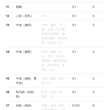
11
烧鹅
0.1
5
12
人奶（母乳）
人乳
0.1
5
13
牛肉（胸部）
牛肉，胸肉，平
0.1
5
底，无骨，可分离
的瘦肉和脂肪，修
剪至0脂肪，所有等
级，未加工（U）
14
牛肉（胸部）
牛肉，胸肉，平
0.1
5
底，无骨，仅可分
离瘦肉，修剪至0脂
肪，所有等级，未
加工（U）
15
牛肉（腌制、熏
牛肉，腌制，熏牛
0.1
5
牛肉）
肉（U）
16
鸵鸟肉（肉馅、
鸵鸟，肉馅，熟，
0.1
5
熟）
盘烤（U）
17
鸡肉（烤肉）
鸡肉，肉鸡（适于
0.125
6
烤焙的嫩鸡），烤