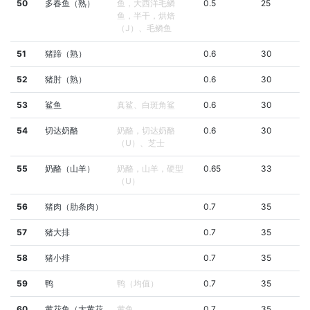
50
多春鱼（熟）
鱼，大西洋毛鳞
0.5
25
鱼，半干，烘焙
（J）、毛鳞鱼
51
猪蹄（熟）
0.6
30
52
猪肘（熟）
0.6
30
53
鲨鱼
真鲨、白斑角鲨
0.6
30
54
切达奶酪
奶酪，切达奶酪
0.6
30
（U）、芝士
55
奶酪（山羊）
奶酪，山羊，硬型
0.65
33
（U）
56
猪肉（肋条肉）
0.7
35
57
猪大排
0.7
35
58
猪小排
0.7
35
59
鸭
鸭（均值）
0.7
35
60
黄花鱼（大黄花
黄鱼
0.7
35