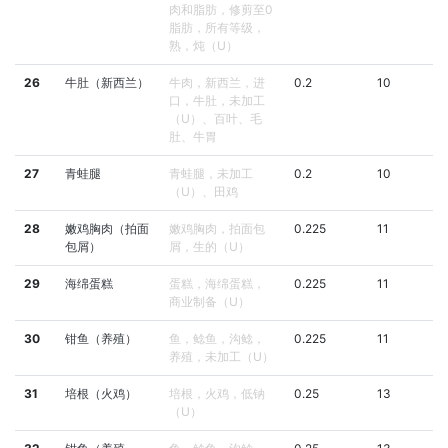
肉和脂肪，修剪至0
脂肪，所有等级，
熟，炖（U）
26
牛肚（新西兰）
牛肉，新西兰，进
0.2
10
口，牛肚，未加工
（U）、百叶、毛
肚、牛胃
27
青蛙腿
青蛙腿，未加工
0.2
10
（U）、田鸡
28
嫩鸡胸肉（拍面
嫩鸡胸肉，拍面包
0.225
11
包屑）
屑，生的（U）
29
海绵蛋糕
蛋糕，海绵蛋糕，
0.225
11
商业制备（U）
30
钳鱼（养殖）
鱼，鲶鱼，沟鲶，
0.225
11
养殖，未加工（U）
31
培根（火鸡）
培根，火鸡，低钠
0.25
13
（U）