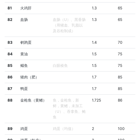
81
火鸡肝
1.3
65
82
血肠
血肠（U）、黑香肠
1.3
65
（用猪血、乳脂以
及谷粒制成）
83
鹌鹑蛋
1.4
70
84
黄油
1.5
75
85
鲻鱼
白眼棱鱼
1.5
75
86
猪肉（肥）
1.7
85
87
鸭蛋
1.7
85
88
金枪鱼（黄鳍）
鱼，金枪鱼，新
1.725
86
鲜，黄鳍，未加工
（U）、吞拿鱼、鲔
鱼
89
鸡蛋
鸡蛋（均值）
2
100