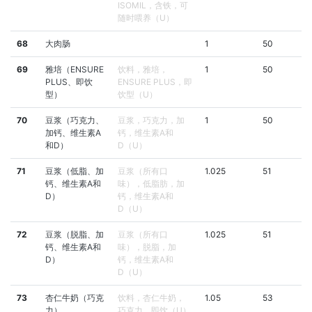
ISOMIL，含铁，可
随时喂养（U）
68
大肉肠
1
50
69
雅培（ENSURE
饮料，雅培，
1
50
PLUS、即饮
ENSURE PLUS，即
型）
饮型（U）
70
豆浆（巧克力、
豆浆，巧克力，加
1
50
加钙、维生素A
钙，维生素A和
和D）
D（U）
71
豆浆（低脂、加
豆浆（所有口
1.025
51
钙、维生素A和
味），低脂肪，加
D）
钙，维生素A和
D（U）
72
豆浆（脱脂、加
豆浆（所有口
1.025
51
钙、维生素A和
味），脱脂，加
D）
钙，维生素A和
D（U）
73
杏仁牛奶（巧克
饮料，杏仁牛奶，
1.05
53
力）
巧克力，即饮（U）