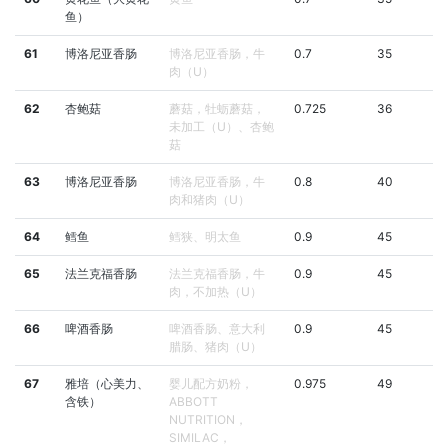
鱼）
61
博洛尼亚香肠
博洛尼亚香肠，牛
0.7
35
肉（U）
62
杏鲍菇
蘑菇，牡蛎蘑菇，
0.725
36
未加工（U）、杏鲍
菇
63
博洛尼亚香肠
博洛尼亚香肠，牛
0.8
40
肉和猪肉（U）
64
鳕鱼
鳕狭、明太鱼
0.9
45
65
法兰克福香肠
法兰克福香肠，牛
0.9
45
肉，不加热（U）
66
啤酒香肠
啤酒香肠、意大利
0.9
45
腊肠、猪肉（U）
67
雅培（心美力、
婴儿配方奶粉，
0.975
49
含铁）
ABBOTT
NUTRITION，
SIMILAC，