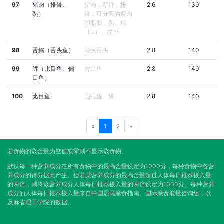
97
猪肉（排骨、
猪肉，新鲜，排
2.6
130
熟）
骨，可分离的瘦肉
和脂肪，熟，炖
（U）、肋排
98
舌鳎（舌头鱼）
花纹舌头
2.8
140
99
鲆（比目鱼、偏
片口鱼
2.8
140
口鱼）
100
比目鱼
凸眼鱼、鲽
2.8
140
«
1
2
»
若食物的该含量为空值或零则不显示该食物。
默认每一种营养成分在所有食物中的最高含量设定为1000分，每种食物中各营
养成分的得分据此产生。但若某营养成分的最高含量超过人体每日推荐摄入量
的两倍，则将该营养成分人体每日推荐摄入量的两倍设定为1000分。每种营养
成分的人体每日推荐摄入量来自中国居民膳食指南、国际膳食能量咨询组，以
及麻省理工学院的数据。