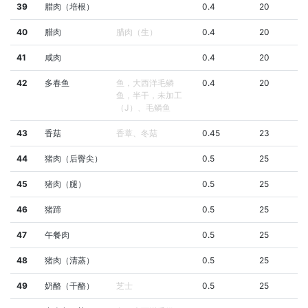
39
腊肉（培根）
0.4
20
40
腊肉
腊肉（生）
0.4
20
41
咸肉
0.4
20
42
多春鱼
鱼，大西洋毛鳞
0.4
20
鱼，半干，未加工
（J）、毛鳞鱼
43
香菇
香蔁、冬菇
0.45
23
44
猪肉（后臀尖）
0.5
25
45
猪肉（腿）
0.5
25
46
猪蹄
0.5
25
47
午餐肉
0.5
25
48
猪肉（清蒸）
0.5
25
49
奶酪（干酪）
芝士
0.5
25