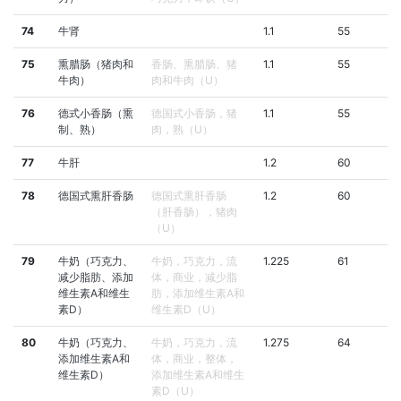
74
牛肾
1.1
55
75
熏腊肠（猪肉和
香肠、熏腊肠、猪
1.1
55
牛肉）
肉和牛肉（U）
76
德式小香肠（熏
德国式小香肠，猪
1.1
55
制、熟）
肉，熟（U）
77
牛肝
1.2
60
78
德国式熏肝香肠
德国式熏肝香肠
1.2
60
（肝香肠），猪肉
（U）
79
牛奶（巧克力、
牛奶，巧克力，流
1.225
61
减少脂肪、添加
体，商业，减少脂
维生素A和维生
肪，添加维生素A和
素D）
维生素D（U）
80
牛奶（巧克力、
牛奶，巧克力，流
1.275
64
添加维生素A和
体，商业，整体，
维生素D）
添加维生素A和维生
素D（U）