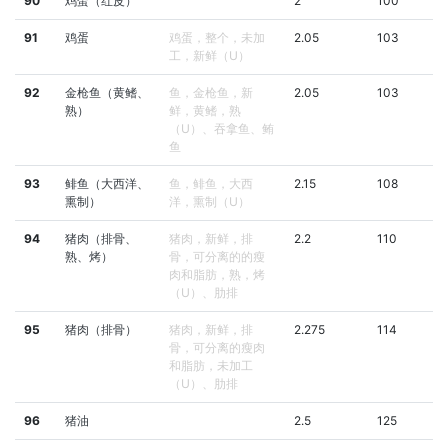
90
鸡蛋（红皮）
2
100
91
鸡蛋
鸡蛋，整个，未加
2.05
103
工，新鲜（U）
92
金枪鱼（黄鳍、
鱼，金枪鱼，新
2.05
103
熟）
鲜，黄鳍，熟
（U）、吞拿鱼、鲔
鱼
93
鲱鱼（大西洋、
鱼，鲱鱼，大西
2.15
108
熏制）
洋，熏制（U）
94
猪肉（排骨、
猪肉，新鲜，排
2.2
110
熟、烤）
骨，可分离的的瘦
肉和脂肪，熟，烤
（U）、肋排
95
猪肉（排骨）
猪肉，新鲜，排
2.275
114
骨，可分离的瘦肉
和脂肪，未加工
（U）、肋排
96
猪油
2.5
125