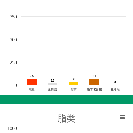
750
500
250
73
73
67
67
36
36
18
18
0
0
0
能量
蛋白质
脂肪
碳水化合物
粗纤维
脂类
1000