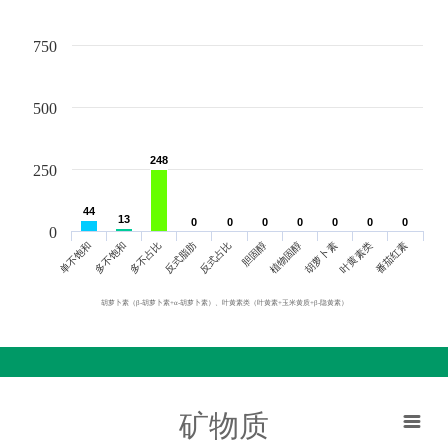
750
500
248
248
250
44
44
13
13
0
0
0
0
0
0
0
0
0
0
0
0
0
0
0
单不饱和
胆固醇
反式脂肪
叶黄素类
多不饱和
植物固醇
反式占比
番茄红素
多不占比
胡萝卜素
胡萝卜素（β-胡萝卜素+α-胡萝卜素）、叶黄素类（叶黄素+玉米黄质+β-隐黄素）
矿物质