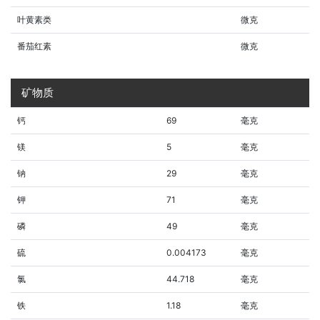
叶黄素类
微克
番茄红素
微克
矿物质
钙
69
毫克
镁
5
毫克
钠
29
毫克
钾
71
毫克
磷
49
毫克
硫
0.004173
毫克
氯
44.718
毫克
铁
1.18
毫克