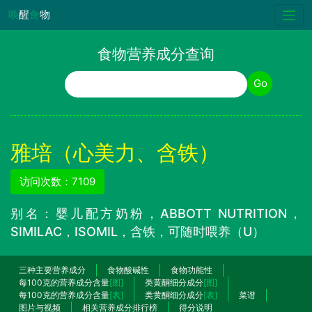
唤
醒
食
物
食物营养成分查询
食物名称
Go
雅培（心美力、含铁）
访问次数：7109
别名：婴儿配方奶粉，ABBOTT NUTRITION，
SIMILAC，ISOMIL，含铁，可随时喂养（U）
三种主要营养成分
食物酸碱性
食物功能性
每100克的营养成分含量
[图]
类黄酮细分成分
[图]
每100克的营养成分含量
[表]
类黄酮细分成分
[表]
菜谱
图片与视频
相关营养成分排行榜
得分说明