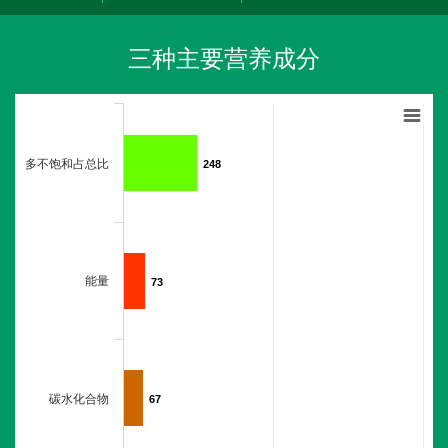
三种主要营养成分
多不饱和占总比
248
248
能量
73
73
碳水化合物
67
67