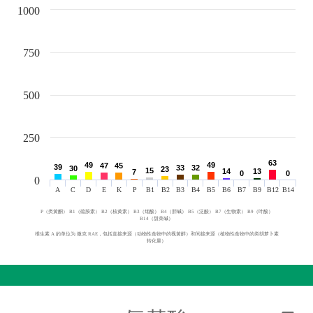
1000
750
500
250
63
63
49
49
49
49
47
47
45
45
39
39
33
33
32
32
30
30
23
23
15
15
14
14
13
13
7
7
0
0
0
0
0
A
C
D
E
K
P
B1
B2
B3
B4
B5
B6
B7
B9
B12
B14
P（类黄酮） B1（硫胺素） B2（核黄素） B3（烟酸） B4（胆碱） B5（泛酸） B7（生物素） B9（叶酸）
B14（甜菜碱）
维生素 A 的单位为 微克 RAE，包括直接来源（动物性食物中的视黄醇）和间接来源（植物性食物中的类胡萝卜素
转化量）