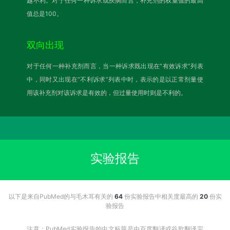
越不利。对于任何一种诉求或疾病而言，补充剂的权重值的最高
值总是100。
双向出现
对于任何一种补充剂而言，当一种诉求既出现在“有效诉求”列表
中，同时又出现在“不利诉求”列表中时，表示的是以正常剂量使
用该补充剂对该诉求是有效的，但过量使用时则是不利的。
实验报告
以下是来自PubMed的与毛木耳有关的
64
份实验报告中相关度最高的
20
份实
验报告
注意：PubMed实验报告的中文标题是由百度翻译或谷歌翻译完