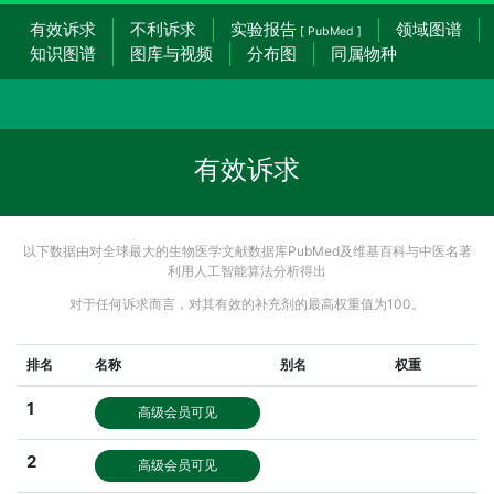
有效诉求
不利诉求
实验报告
领域图谱
[ PubMed ]
知识图谱
图库与视频
分布图
同属物种
有效诉求
以下数据由对全球最大的生物医学文献数据库PubMed及维基百科与中医名著
利用人工智能算法分析得出
对于任何诉求而言，对其有效的补充剂的最高权重值为100。
排名
名称
别名
权重
1
高级会员可见
2
高级会员可见