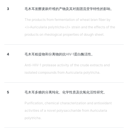
3
毛木耳发酵麦麸纤维的产物及其对面团流变学特性的影响。
The products from fermentation of wheat bran fiber by
<i>Auricularia polytricha</i> strain and the effects of the
products on rheological properties of dough sheet.
4
毛木耳粗提物和分离物的抗HIV-1蛋白酶活性。
Anti-HIV-1 protease activity of the crude extracts and
isolated compounds from Auricularia polytricha.
5
毛木耳多糖的分离纯化、化学性质及抗氧化活性研究。
Purification, chemical characterization and antioxidant
activities of a novel polysaccharide from Auricularia
polytricha.