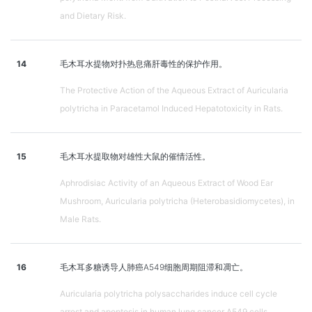
and Dietary Risk.
14
毛木耳水提物对扑热息痛肝毒性的保护作用。
The Protective Action of the Aqueous Extract of Auricularia
polytricha in Paracetamol Induced Hepatotoxicity in Rats.
15
毛木耳水提取物对雄性大鼠的催情活性。
Aphrodisiac Activity of an Aqueous Extract of Wood Ear
Mushroom, Auricularia polytricha (Heterobasidiomycetes), in
Male Rats.
16
毛木耳多糖诱导人肺癌A549细胞周期阻滞和凋亡。
Auricularia polytricha polysaccharides induce cell cycle
arrest and apoptosis in human lung cancer A549 cells.