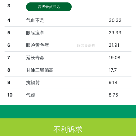
3
高级会员可见
4
气血不足
30.32
5
眼睑痉挛
29.33
6
眼睑黄色瘤
21.91
眼睑黄斑瘤
7
延长寿命
19.08
8
甘油三酯偏高
17.7
9
抗辐射
9.18
10
气虚
8.75
不利诉求