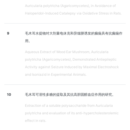
Auricularia polytricha (Agaricomycetes), in Avoidance of
Haloperidol-lnduced Catalepsy via Oxidative Stress in Rats.
9
毛木耳水提物对大剂量电休克和异烟肼诱发的癫痫具有抗癫痫作
用。
Aqueous Extract of Wood Ear Mushroom, Auricularia
polytricha (Agaricomycetes), Demonstrated Antiepileptic
Activity against Seizure Induced by Maximal Electroshock
and Isoniazid in Experimental Animals.
10
毛木耳可溶性多糖的提取及其抗高胆固醇血症作用的研究。
Extraction of a soluble polysaccharide from Auricularia
polytricha and evaluation of its anti-hypercholesterolemic
effect in rats.