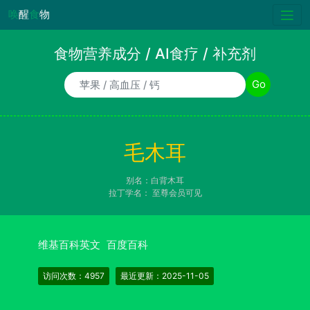
唤
醒
食
物
食物营养成分 / AI食疗 / 补充剂
食物/AI食疗诉求/补充剂名称
Go
毛木耳
别名：白背木耳
拉丁学名：
至尊会员可见
维基百科英文
百度百科
访问次数：4957
最近更新：2025-11-05