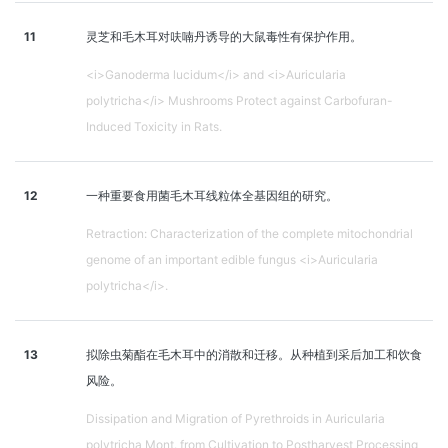
11
灵芝和毛木耳对呋喃丹诱导的大鼠毒性有保护作用。
<i>Ganoderma lucidum</i> and <i>Auricularia
polytricha</i> Mushrooms Protect against Carbofuran-
Induced Toxicity in Rats.
12
一种重要食用菌毛木耳线粒体全基因组的研究。
Retraction: Characterization of the complete mitochondrial
genome of an important edible fungus <i>Auricularia
polytricha</i>.
13
拟除虫菊酯在毛木耳中的消散和迁移。从种植到采后加工和饮食
风险。
Dissipation and Migration of Pyrethroids in Auricularia
polytricha Mont. from Cultivation to Postharvest Processing