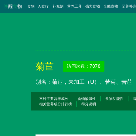
唤
醒
食
物
食物
（当前）
AI食疗
补充剂
营养工具
强大食物
全能食物
至尊补
菊苣
访问次数：7078
别名：菊苣，未加工（U）、苦菊、苦苣
三种主要营养成分
食物酸碱性
食物功能性
相关营养成分排行榜
得分说明