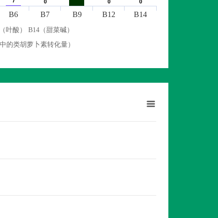
7
7
0
0
0
0
0
0
B6
B7
B9
B12
B14
9（叶酸） B14（甜菜碱）
物中的类胡萝卜素转化量）