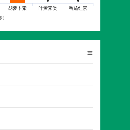
0
0
0
0
胡萝卜素
叶黄素类
番茄红素
素）