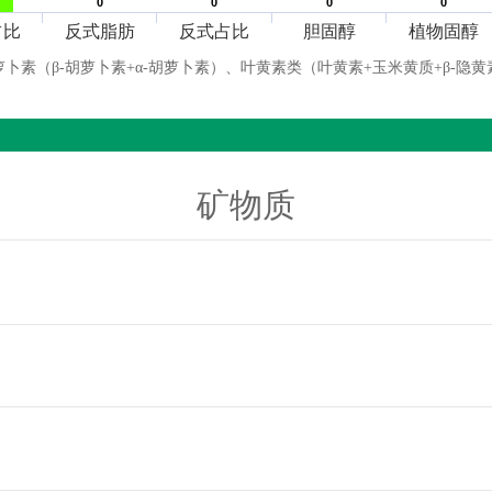
0
0
0
0
0
0
0
0
占比
反式脂肪
反式占比
胆固醇
植物固醇
萝卜素（β-胡萝卜素+α-胡萝卜素）、叶黄素类（叶黄素+玉米黄质+β-隐黄
矿物质