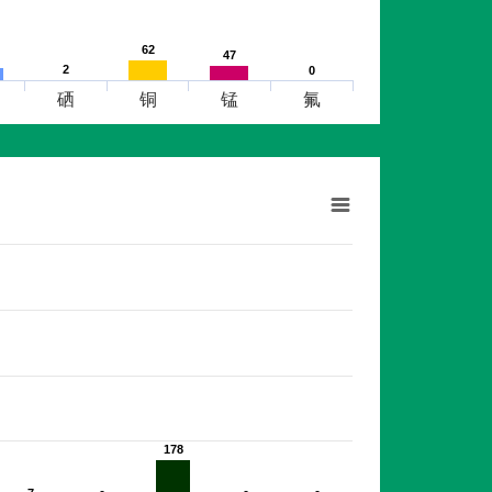
62
62
47
47
2
2
0
0
硒
铜
锰
氟
178
178