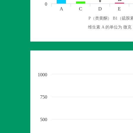
0
0
0
A
C
D
E
P（类黄酮） B1（硫胺素
维生素 A 的单位为 
1000
750
500