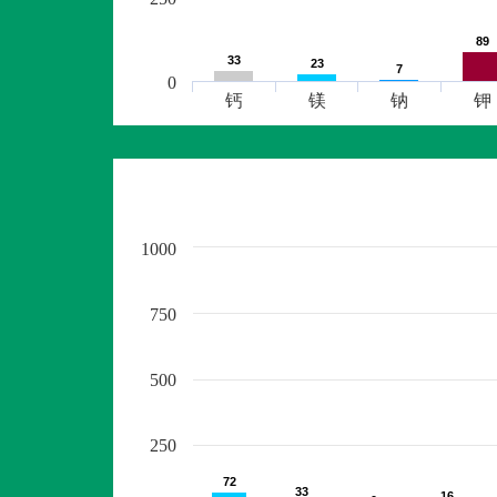
89
89
33
33
23
23
7
7
0
钙
镁
钠
钾
1000
750
500
250
72
72
33
33
16
16