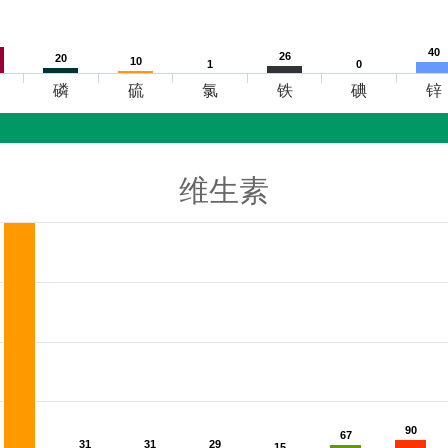
40
40
26
26
20
20
10
10
1
1
0
0
磷
硫
氯
铁
碘
锌
维生素
90
90
67
67
31
31
31
31
29
29
15
15