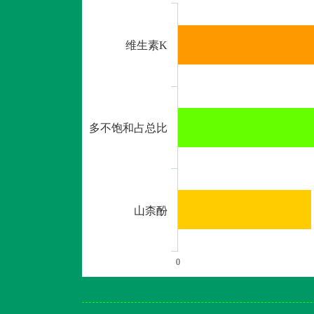
维生素K
多不饱和占总比
山柰酚
0