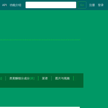
Go
API
功能介绍
注册
登录
表]
类黄酮细分成分
[表]
菜谱
图片与视频