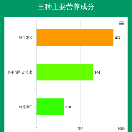
三种主要营养成分
维生素K
877
877
多不饱和占总比
646
646
维生素C
310
310
0
500
1000