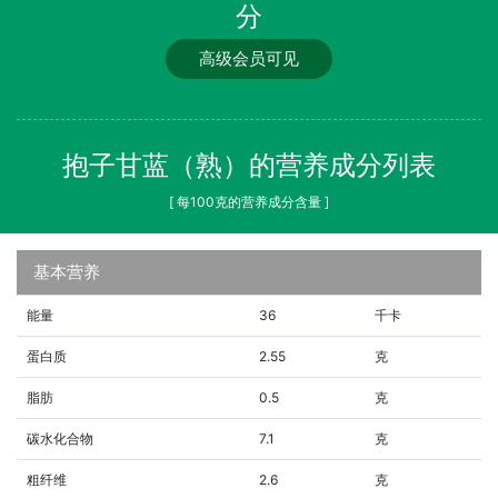
分
高级会员可见
抱子甘蓝（熟）的营养成分列表
[ 每100克的营养成分含量 ]
基本营养
能量
36
千卡
蛋白质
2.55
克
脂肪
0.5
克
碳水化合物
7.1
克
粗纤维
2.6
克