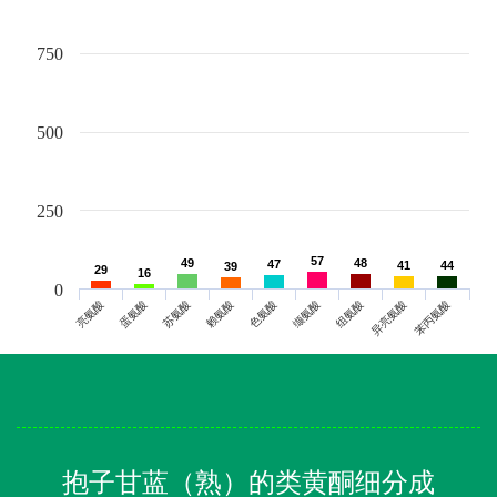
750
500
250
57
57
49
49
48
48
47
47
41
41
44
44
39
39
29
29
16
16
0
亮氨酸
蛋氨酸
苏氨酸
赖氨酸
色氨酸
缬氨酸
组氨酸
异亮氨酸
苯丙氨酸
抱子甘蓝（熟）的类黄酮细分成