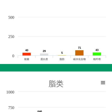
500
250
71
71
43
43
40
40
29
29
5
5
0
能量
蛋白质
脂肪
碳水化合物
粗纤维
脂类
1000
750
646
646