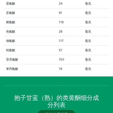
蛋氨酸
24
毫克
苏氨酸
91
毫克
赖氨酸
116
毫克
色氨酸
28
毫克
缬氨酸
117
毫克
组氨酸
57
毫克
异亮氨酸
100
毫克
苯丙氨酸
74
毫克
抱子甘蓝（熟）的类黄酮细分成
分列表