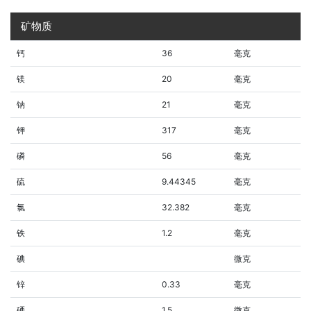
矿物质
钙
36
毫克
镁
20
毫克
钠
21
毫克
钾
317
毫克
磷
56
毫克
硫
9.44345
毫克
氯
32.382
毫克
铁
1.2
毫克
碘
微克
锌
0.33
毫克
硒
1.5
微克