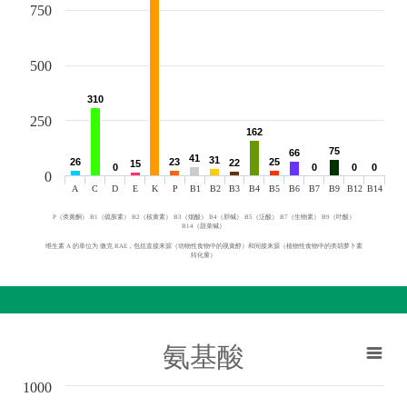
750
500
310
310
250
162
162
75
75
66
66
41
41
31
31
26
26
23
23
25
25
22
22
15
15
0
0
0
0
0
0
0
0
0
A
C
D
E
K
P
B1
B2
B3
B4
B5
B6
B7
B9
B12
B14
P（类黄酮） B1（硫胺素） B2（核黄素） B3（烟酸） B4（胆碱） B5（泛酸） B7（生物素） B9（叶酸）
B14（甜菜碱）
维生素 A 的单位为 微克 RAE，包括直接来源（动物性食物中的视黄醇）和间接来源（植物性食物中的类胡萝卜素
转化量）
氨基酸
1000