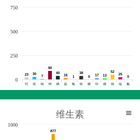
750
500
250
90
90
52
52
40
40
38
38
30
30
25
25
23
23
16
16
17
17
13
13
7
7
1
1
0
0
0
0
0
钙
镁
钠
钾
磷
硫
氯
铁
碘
锌
硒
铜
锰
氟
维生素
1000
877
877