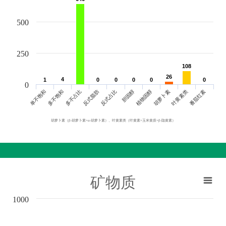
500
250
108
108
26
26
4
4
1
1
0
0
0
0
0
0
0
0
0
0
0
单不饱和
胆固醇
反式脂肪
叶黄素类
多不饱和
植物固醇
反式占比
番茄红素
多不占比
胡萝卜素
胡萝卜素（β-胡萝卜素+α-胡萝卜素）、叶黄素类（叶黄素+玉米黄质+β-隐黄素）
矿物质
1000