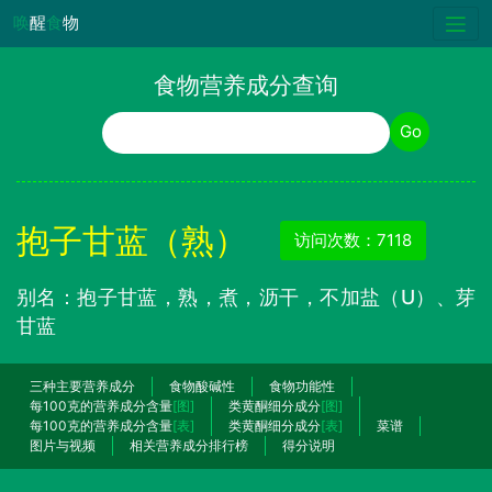
唤
醒
食
物
食物营养成分查询
食物名称
Go
抱子甘蓝（熟）
访问次数：7118
别名：抱子甘蓝，熟，煮，沥干，不加盐（U）、芽
甘蓝
三种主要营养成分
食物酸碱性
食物功能性
每100克的营养成分含量
[图]
类黄酮细分成分
[图]
每100克的营养成分含量
[表]
类黄酮细分成分
[表]
菜谱
图片与视频
相关营养成分排行榜
得分说明