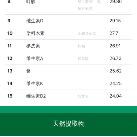
8
叶酸
29.86
维生素B9、蝶
酰谷氨酸
9
维生素D
29.15
10
染料木素
27.7
金雀异黄素
11
槲皮素
26.91
栎精
12
维生素A
26.73
视黄醇
13
铬
25.62
14
维生素K
24.25
15
维生素B2
24.04
核黄素
天然提取物