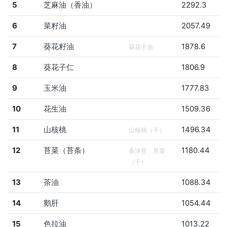
5
芝麻油（香油）
2292.3
6
菜籽油
2057.49
7
葵花籽油
1878.6
葵花子油
8
葵花子仁
1806.9
9
玉米油
1777.83
10
花生油
1509.36
11
山核桃
1496.34
山核桃（干）
12
苔菜（苔条）
1180.44
条浒苔、苔菜
（干）
13
茶油
1088.34
14
鹅肝
1054.44
15
色拉油
1013.22