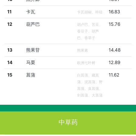
11
卡瓦
16.83
卡瓦胡椒、咔哇
12
葫芦巴
15.76
胡卢巴、苦豆、
香豆子、胡芦
巴、香草子
13
熊果苷
14.48
熊果素
14
马栗
12.89
欧洲七叶树
15
菖蒲
11.62
白菖蒲、藏菖
蒲、泥菖蒲、野
菖蒲、臭菖蒲、
剑菖蒲、大菖蒲
中草药