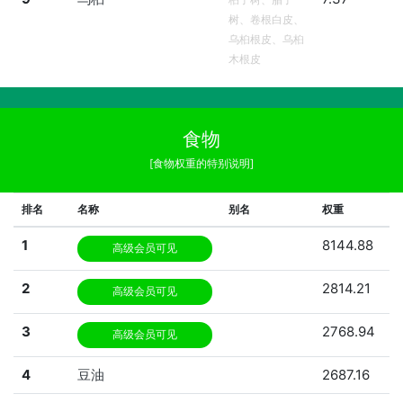
树、卷根白皮、
乌桕根皮、乌桕
木根皮
食物
[食物权重的特别说明]
排名
名称
别名
权重
1
8144.88
高级会员可见
2
2814.21
高级会员可见
3
2768.94
高级会员可见
4
豆油
2687.16