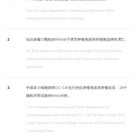
Cancer type-dependent correlations between TP53
mutations and antitumor immunity.
2
仙台病毒DI颗粒的RNA分子诱导肿瘤免疫和癌细胞选择性凋亡。
An RNA Molecule Derived From Sendai Virus DI Particles
Induces Antitumor Immunity and Cancer Cell-selective
Apoptosis.
3
中国非小细胞肺癌DC-CIK化疗的抗肿瘤免疫和肿瘤反应：28个
随机对照试验的Meta分析。
The Antitumor Immunity and Tumor Responses of
Chemotherapy with or without DC-CIK for Non-Small-Cell
Lung Cancer in China: A Meta-Analysis of 28 Randomized
Controlled Trials.