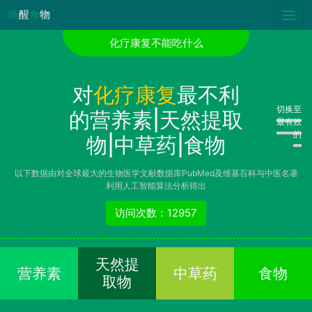
唤
醒
食
物
化疗康复不能吃什么
对
化疗康复
最不利
切换至
的营养素|天然提取
最有效
的
物|中草药|食物
以下数据由对全球最大的生物医学文献数据库PubMed及维基百科与中医名著
利用人工智能算法分析得出
访问次数：12957
天然提
营养素
中草药
食物
取物