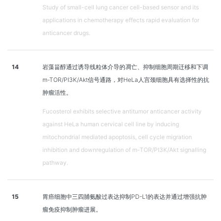
Study of small-cell lung cancer cell-based sensor and its
applications in chemotherapy effects rapid evaluation for
anticancer drugs.
14
岩藻甾醇通过诱导线粒体介导的凋亡、抑制细胞周期迁移和下调
m-TOR/PI3K/Akt信号通路，对HeLa人宫颈细胞具有选择性的抗
肿瘤活性。
Fucosterol exhibits selective antitumor anticancer activity
against HeLa human cervical cell line by inducing
mitochondrial mediated apoptosis, cell cycle migration
inhibition and downregulation of m-TOR/PI3K/Akt signalling
pathway.
15
胃癌细胞中三四脯氨酸过表达抑制PD-L1的表达并通过增强抗肿
瘤免疫抑制肿瘤进展。