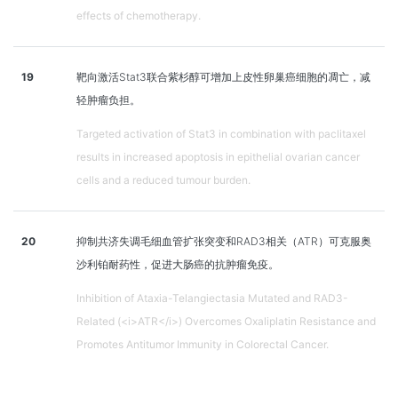
effects of chemotherapy.
19
靶向激活Stat3联合紫杉醇可增加上皮性卵巢癌细胞的凋亡，减
轻肿瘤负担。
Targeted activation of Stat3 in combination with paclitaxel
results in increased apoptosis in epithelial ovarian cancer
cells and a reduced tumour burden.
20
抑制共济失调毛细血管扩张突变和RAD3相关（ATR）可克服奥
沙利铂耐药性，促进大肠癌的抗肿瘤免疫。
Inhibition of Ataxia-Telangiectasia Mutated and RAD3-
Related (<i>ATR</i>) Overcomes Oxaliplatin Resistance and
Promotes Antitumor Immunity in Colorectal Cancer.