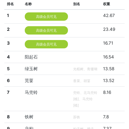
排名
名称
别名
权重
1
42.67
高级会员可见
2
23.49
高级会员可见
3
16.71
高级会员可见
4
阳起石
16.54
5
绿玉树
13.58
光棍树、青珊瑚
6
芫荽
13.52
香菜、胡荽
7
马兜铃
8.16
兜铃、北马兜铃
[植]、马兜铃
[植]
8
铁树
7.8
苏铁
9
乌桕
7.37
桕子树、腊子