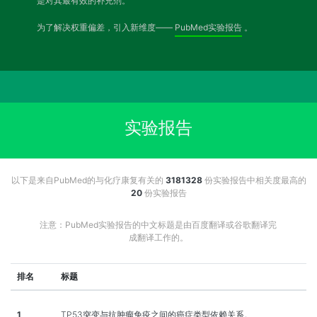
是对其最有效的补充剂。
为了解决权重偏差，引入新维度——
PubMed实验报告
。
实验报告
以下是来自PubMed的与化疗康复有关的
3181328
份实验报告中相关度最高的
20
份实验报告
注意：PubMed实验报告的中文标题是由百度翻译或谷歌翻译完
成翻译工作的。
排名
标题
1
TP53突变与抗肿瘤免疫之间的癌症类型依赖关系。