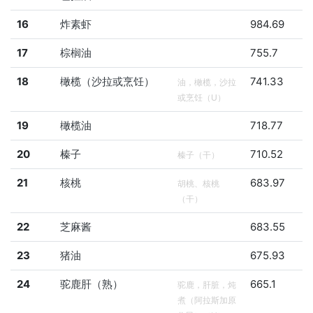
16
炸素虾
984.69
17
棕榈油
755.7
18
橄榄（沙拉或烹饪）
741.33
油，橄榄，沙拉
或烹饪（U）
19
橄榄油
718.77
20
榛子
710.52
榛子（干）
21
核桃
683.97
胡桃、核桃
（干）
22
芝麻酱
683.55
23
猪油
675.93
24
驼鹿肝（熟）
665.1
驼鹿，肝脏，炖
煮（阿拉斯加原