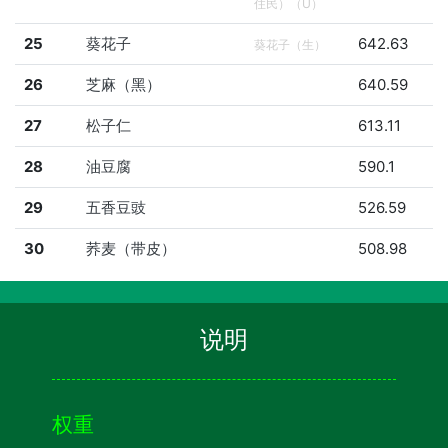
住民）（U）
25
葵花子
642.63
葵花子（生）
26
芝麻（黑）
640.59
27
松子仁
613.11
28
油豆腐
590.1
29
五香豆豉
526.59
30
荞麦（带皮）
508.98
说明
权重