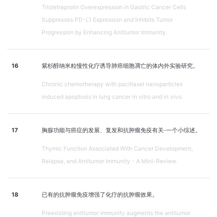
Tristetraprolin Overexpression in Gastric Cancer Cells
Suppresses PD-L1 Expression and Inhibits Tumor
Progression by Enhancing Antitumor Immunity.
16
紫杉醇纳米粒慢性化疗诱导肺癌细胞凋亡的体内外实验研究。
Chronic chemotherapy with paclitaxel nanoparticles
induced apoptosis in lung cancer in vitro and in vivo.
17
胸腺功能与癌症的发展、复发和抗肿瘤免疫有关-一个小综述。
Thymic Function Associated With Cancer Development,
Relapse, and Antitumor Immunity - A Mini-Review.
18
已有的抗肿瘤免疫增强了化疗的抗肿瘤效果。
Preexisting antitumor immunity augments the antitumor