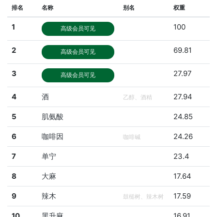
排名
名称
别名
权重
1
100
高级会员可见
2
69.81
高级会员可见
3
27.97
高级会员可见
4
酒
27.94
乙醇、酒精
5
肌氨酸
24.85
6
咖啡因
24.26
咖啡碱
7
单宁
23.4
8
大麻
17.64
9
辣木
17.59
鼓槌树、辣木树
10
黑升麻
16.91