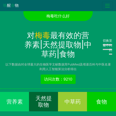
唤
醒
食
物
梅毒吃什么好
对
梅毒
最有效的营
切换至
养素|天然提取物|中
最不利
的
草药|食物
以下数据由对全球最大的生物医学文献数据库PubMed及维基百科与中医名著
利用人工智能算法分析得出
访问次数：9210
天然提
营养素
中草药
食物
取物