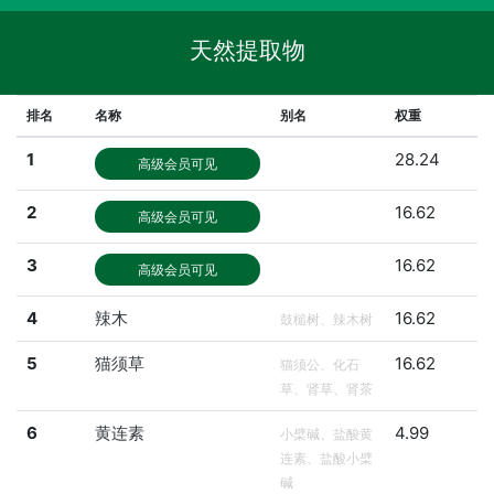
天然提取物
排名
名称
别名
权重
1
28.24
高级会员可见
2
16.62
高级会员可见
3
16.62
高级会员可见
4
辣木
16.62
鼓槌树、辣木树
5
猫须草
16.62
猫须公、化石
草、肾草、肾茶
6
黄连素
4.99
小檗碱、盐酸黄
连素、盐酸小檗
碱