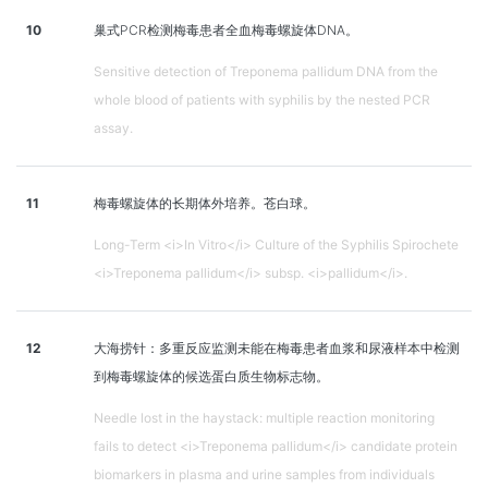
10
巢式PCR检测梅毒患者全血梅毒螺旋体DNA。
Sensitive detection of Treponema pallidum DNA from the
whole blood of patients with syphilis by the nested PCR
assay.
11
梅毒螺旋体的长期体外培养。苍白球。
Long-Term <i>In Vitro</i> Culture of the Syphilis Spirochete
<i>Treponema pallidum</i> subsp. <i>pallidum</i>.
12
大海捞针：多重反应监测未能在梅毒患者血浆和尿液样本中检测
到梅毒螺旋体的候选蛋白质生物标志物。
Needle lost in the haystack: multiple reaction monitoring
fails to detect <i>Treponema pallidum</i> candidate protein
biomarkers in plasma and urine samples from individuals