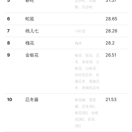
5
蕲蛇
31.57
五步蛇、尖吻
蝮、百步蛇
6
蛇菰
28.65
7
桃儿七
28.26
小叶莲
8
槐花
28.2
槐米
9
金银花
26.51
银花、双花、忍
冬、老翁须、土
银花、山银花、
灰毡毛忍冬、红
腺忍冬、菰腺忍
冬、黄褐毛忍冬
10
忍冬藤
21.53
银花藤、鹭鸶
藤、忍冬[植]、
银花[植]、金银
花[植]、双花
[植]