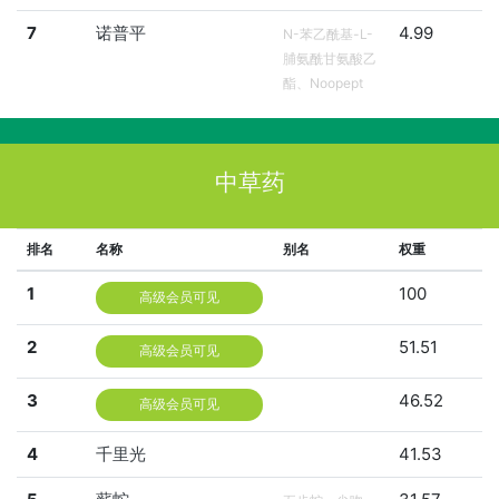
7
诺普平
4.99
N-苯乙酰基-L-
脯氨酰甘氨酸乙
酯、Noopept
中草药
排名
名称
别名
权重
1
100
高级会员可见
2
51.51
高级会员可见
3
46.52
高级会员可见
4
千里光
41.53