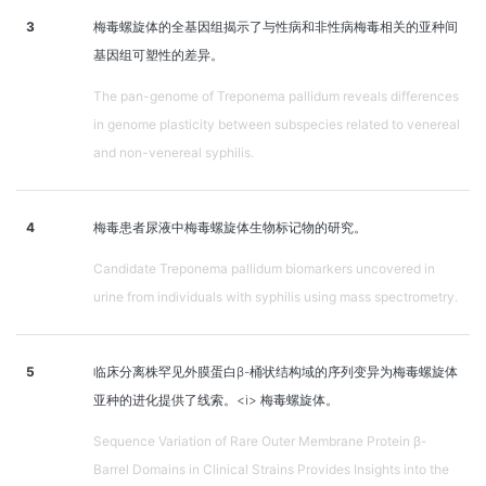
3
梅毒螺旋体的全基因组揭示了与性病和非性病梅毒相关的亚种间
基因组可塑性的差异。
The pan-genome of Treponema pallidum reveals differences
in genome plasticity between subspecies related to venereal
and non-venereal syphilis.
4
梅毒患者尿液中梅毒螺旋体生物标记物的研究。
Candidate Treponema pallidum biomarkers uncovered in
urine from individuals with syphilis using mass spectrometry.
5
临床分离株罕见外膜蛋白β-桶状结构域的序列变异为梅毒螺旋体
亚种的进化提供了线索。<i> 梅毒螺旋体。
Sequence Variation of Rare Outer Membrane Protein β-
Barrel Domains in Clinical Strains Provides Insights into the