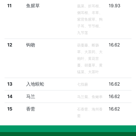
11
鱼腥草
19.93
蕺菜、折耳根、
侧耳根、岑草、
紫背鱼腥草、狗
子耳、节节根、
九节莲
12
钩吻
16.62
葫蔓藤、断肠
草、大茶药、大
炮叶、黄花苦
蔓、胡蔓草、黄
猛菜、大茶叶
13
入地蜈蚣
16.62
七指蕨
14
马兰
16.62
马兰菊、鱼鳅串
15
香薷
16.62
石香薷、海州香
薷