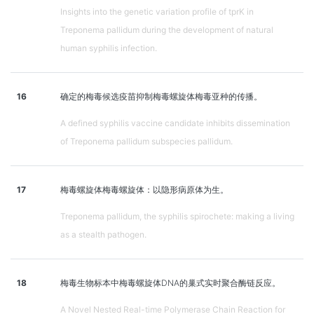
Insights into the genetic variation profile of tprK in
Treponema pallidum during the development of natural
human syphilis infection.
16
确定的梅毒候选疫苗抑制梅毒螺旋体梅毒亚种的传播。
A defined syphilis vaccine candidate inhibits dissemination
of Treponema pallidum subspecies pallidum.
17
梅毒螺旋体梅毒螺旋体：以隐形病原体为生。
Treponema pallidum, the syphilis spirochete: making a living
as a stealth pathogen.
18
梅毒生物标本中梅毒螺旋体DNA的巢式实时聚合酶链反应。
A Novel Nested Real-time Polymerase Chain Reaction for