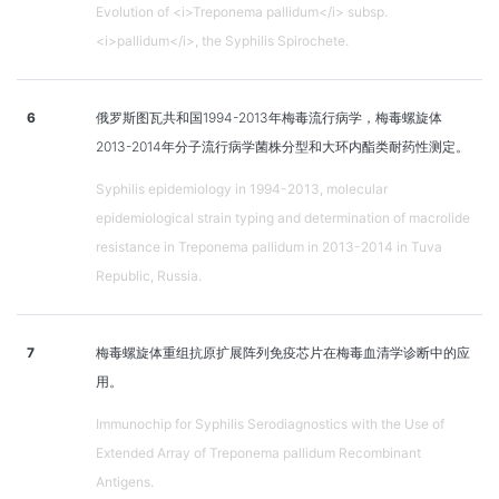
Evolution of <i>Treponema pallidum</i> subsp.
<i>pallidum</i>, the Syphilis Spirochete.
6
俄罗斯图瓦共和国1994-2013年梅毒流行病学，梅毒螺旋体
2013-2014年分子流行病学菌株分型和大环内酯类耐药性测定。
Syphilis epidemiology in 1994-2013, molecular
epidemiological strain typing and determination of macrolide
resistance in Treponema pallidum in 2013-2014 in Tuva
Republic, Russia.
7
梅毒螺旋体重组抗原扩展阵列免疫芯片在梅毒血清学诊断中的应
用。
Immunochip for Syphilis Serodiagnostics with the Use of
Extended Array of Treponema pallidum Recombinant
Antigens.