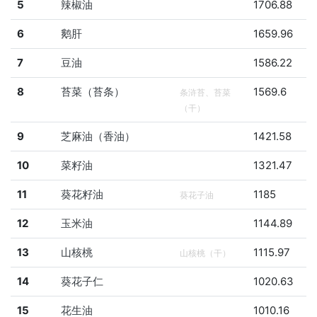
5
辣椒油
1706.88
6
鹅肝
1659.96
7
豆油
1586.22
8
苔菜（苔条）
1569.6
条浒苔、苔菜
（干）
9
芝麻油（香油）
1421.58
10
菜籽油
1321.47
11
葵花籽油
1185
葵花子油
12
玉米油
1144.89
13
山核桃
1115.97
山核桃（干）
14
葵花子仁
1020.63
15
花生油
1010.16