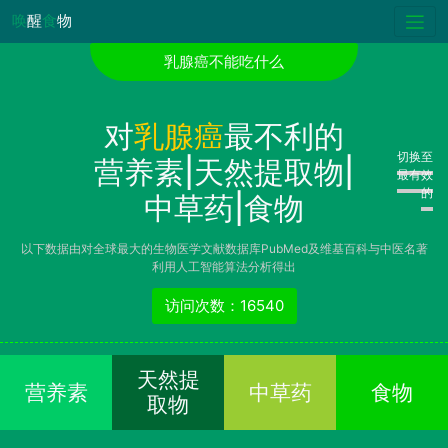
唤
醒
食
物
乳腺癌不能吃什么
对
乳腺癌
最不利的
切换至
营养素|天然提取物|
最有效
的
中草药|食物
以下数据由对全球最大的生物医学文献数据库PubMed及维基百科与中医名著
利用人工智能算法分析得出
访问次数：16540
天然提
营养素
中草药
食物
取物