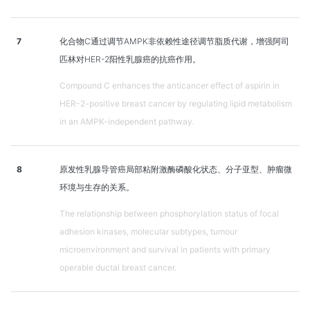
7
化合物C通过调节AMPK非依赖性途径调节脂质代谢，增强阿司
匹林对HER-2阳性乳腺癌的抗癌作用。
Compound C enhances the anticancer effect of aspirin in
HER-2-positive breast cancer by regulating lipid metabolism
in an AMPK-independent pathway.
8
原发性乳腺导管癌局部粘附激酶磷酸化状态、分子亚型、肿瘤微
环境与生存的关系。
The relationship between phosphorylation status of focal
adhesion kinases, molecular subtypes, tumour
microenvironment and survival in patients with primary
operable ductal breast cancer.