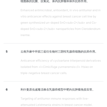
细胞株的抗菌、抗氧化、体内抗肿瘤和体外抗癌作用。
Enhanced antimicrobial, antioxidant, in vivo antitumor and in
vitro anticancer effects against breast cancer cell line by
green synthesized un-doped SnO<sub>2</sub> and Co-
doped SnO<sub>2</sub> nanoparticles from Clerodendrum
inerme.
5
云南升麻中环烷三萜衍生物对三阴性乳腺癌细胞的抗癌作用。
Anticancer efficiency of cycloartane triterpenoid derivatives
isolated from <i>Cimicifuga yunnanensis</i> Hsiao on
triple-negative breast cancer cells.
6
利什曼原虫减毒活株在乳腺癌模型中靶向抗肿瘤免疫应答。
Targeting of antitumor ımmune responses with live-
attenuated Leishmania strains in breast cancer model.