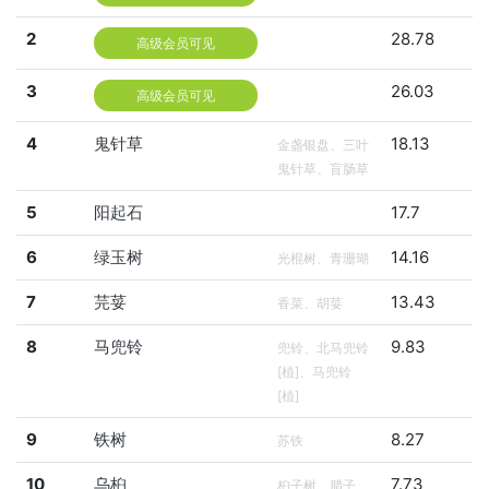
2
28.78
高级会员可见
3
26.03
高级会员可见
4
鬼针草
18.13
金盏银盘、三叶
鬼针草、盲肠草
5
阳起石
17.7
6
绿玉树
14.16
光棍树、青珊瑚
7
芫荽
13.43
香菜、胡荽
8
马兜铃
9.83
兜铃、北马兜铃
[植]、马兜铃
[植]
9
铁树
8.27
苏铁
10
乌桕
7.73
桕子树、腊子