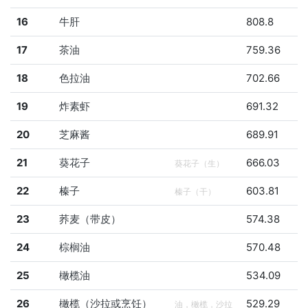
16
牛肝
808.8
17
茶油
759.36
18
色拉油
702.66
19
炸素虾
691.32
20
芝麻酱
689.91
21
葵花子
666.03
葵花子（生）
22
榛子
603.81
榛子（干）
23
荞麦（带皮）
574.38
24
棕榈油
570.48
25
橄榄油
534.09
26
橄榄（沙拉或烹饪）
529.29
油，橄榄，沙拉