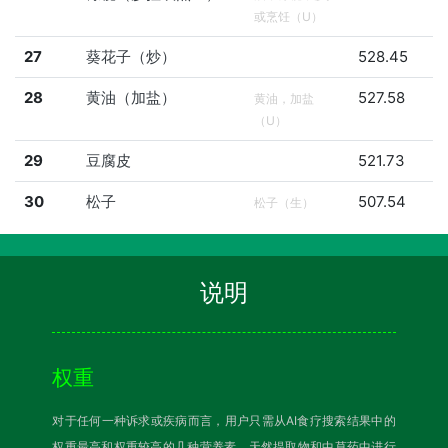
或烹饪（U）
27
葵花子（炒）
528.45
28
黄油（加盐）
527.58
黄油，加盐
（U）
29
豆腐皮
521.73
30
松子
507.54
松子（生）
说明
权重
对于任何一种诉求或疾病而言，用户只需从AI食疗搜索结果中的
权重最高和权重较高的几种营养素、天然提取物和中草药中进行