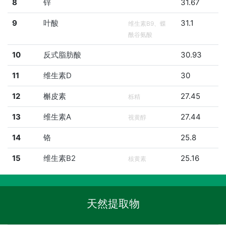
8
锌
31.67
9
叶酸
31.1
维生素B9、蝶
酰谷氨酸
10
反式脂肪酸
30.93
11
维生素D
30
12
槲皮素
27.45
栎精
13
维生素A
27.44
视黄醇
14
铬
25.8
15
维生素B2
25.16
核黄素
天然提取物