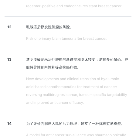
receptor-positive and endocrine-resistant breast cancer.
12
乳腺癌后原发性脑瘤的风险。
Risk of primary brain tumour after breast cancer.
13
透明质酸纳米治疗肿瘤的新进展和临床转变：逆转多药耐药、肿
瘤特异性靶向性和提高抗癌疗效。
New developments and clinical transition of hyaluronic
acid-based nanotherapeutics for treatment of cancer:
reversing multidrug resistance, tumour-specific targetability
and improved anticancer efficacy.
14
为了评价乳腺癌大鼠的活力原理，建立了一种抗癌监测模型。
A model for anticancer surveillance was pharmacologically