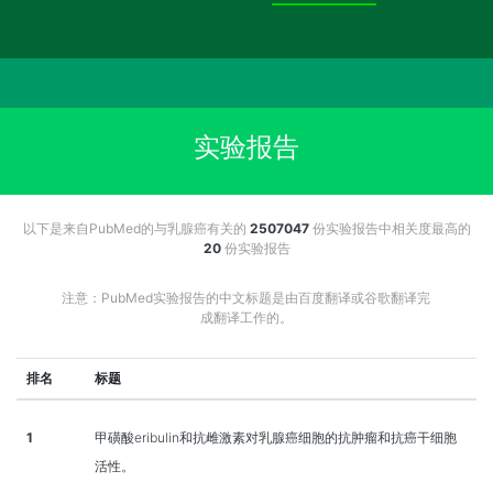
实验报告
以下是来自PubMed的与乳腺癌有关的
2507047
份实验报告中相关度最高的
20
份实验报告
注意：PubMed实验报告的中文标题是由百度翻译或谷歌翻译完
成翻译工作的。
排名
标题
1
甲磺酸eribulin和抗雌激素对乳腺癌细胞的抗肿瘤和抗癌干细胞
活性。