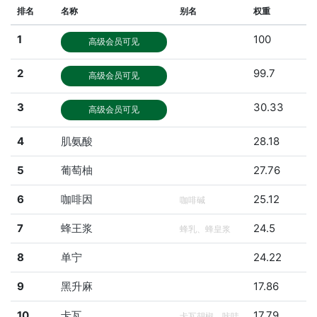
排名
名称
别名
权重
1
100
高级会员可见
2
99.7
高级会员可见
3
30.33
高级会员可见
4
肌氨酸
28.18
5
葡萄柚
27.76
6
咖啡因
25.12
咖啡碱
7
蜂王浆
24.5
蜂乳、蜂皇浆
8
单宁
24.22
9
黑升麻
17.86
10
卡瓦
17.79
卡瓦胡椒、咔哇