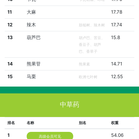
11
大麻
17.78
12
辣木
17.74
鼓槌树、辣木树
13
葫芦巴
15.8
胡卢巴、苦豆、
香豆子、胡芦
巴、香草子
14
熊果苷
14.71
熊果素
15
马栗
12.55
欧洲七叶树
中草药
排名
名称
别名
权重
1
54.06
高级会员可见