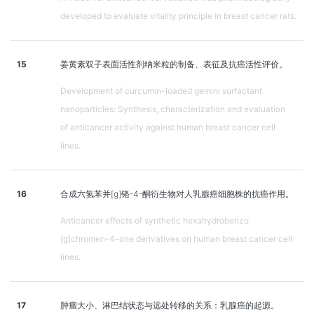
developed to evaluate vitality principle in breast cancer rats.
15
姜黄素双子表面活性剂纳米粒的制备、表征及抗癌活性评价。
Development of curcumin-loaded gemini surfactant
nanoparticles: Synthesis, characterization and evaluation
of anticancer activity against human breast cancer cell
lines.
16
合成六氢苯并[g]铬-4-酮衍生物对人乳腺癌细胞株的抗癌作用。
Anticancer effects of synthetic hexahydrobenzo
[g]chromen-4-one derivatives on human breast cancer cell
lines.
17
肿瘤大小、淋巴结状态与远处转移的关系：乳腺癌的起源。