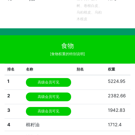
树、卷根白皮、
乌桕根皮、乌桕
木根皮
食物
[食物权重的特别说明]
排名
名称
别名
权重
1
5224.95
高级会员可见
2
2382.66
高级会员可见
3
1942.83
高级会员可见
4
棉籽油
1712.4