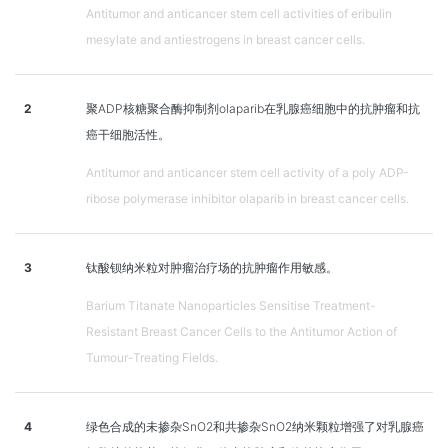
Antitumor and anticancer stem cell activities of eribulin
mesylate and antiestrogens in breast cancer cells.
2
聚ADP核糖聚合酶抑制剂olaparib在乳腺癌细胞中的抗肿瘤和抗
癌干细胞活性。
Antitumor and anticancer stem cell activity of a poly ADP-
ribose polymerase inhibitor olaparib in breast cancer cells.
3
钛酸钡纳米粒对肿瘤治疗场的抗肿瘤作用敏感。
Barium Titanate Nanoparticles Sensitise Treatment-
Resistant Breast Cancer Cells to the Antitumor Action of
Tumour-Treating Fields.
4
绿色合成的未掺杂SnO2和共掺杂SnO2纳米颗粒增强了对乳腺癌