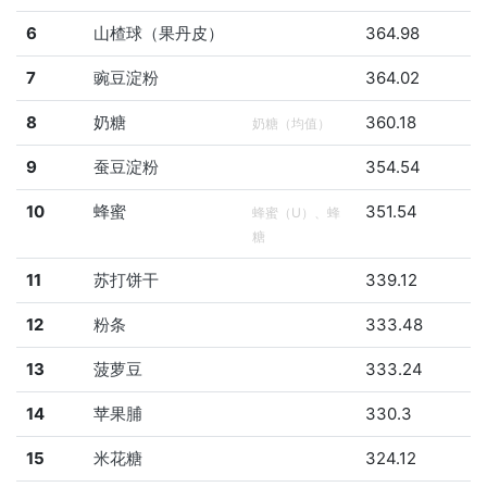
6
山楂球（果丹皮）
364.98
7
豌豆淀粉
364.02
8
奶糖
360.18
奶糖（均值）
9
蚕豆淀粉
354.54
10
蜂蜜
351.54
蜂蜜（U）、蜂
糖
11
苏打饼干
339.12
12
粉条
333.48
13
菠萝豆
333.24
14
苹果脯
330.3
15
米花糖
324.12