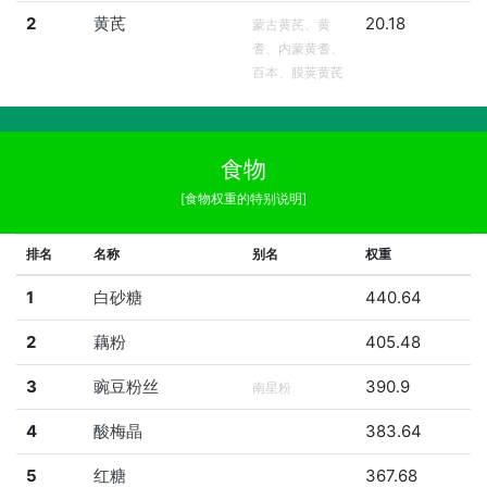
2
黄芪
20.18
蒙古黄芪、黄
耆、内蒙黄耆、
百本、膜荚黄芪
食物
[食物权重的特别说明]
排名
名称
别名
权重
1
白砂糖
440.64
2
藕粉
405.48
3
豌豆粉丝
390.9
南星粉
4
酸梅晶
383.64
5
红糖
367.68