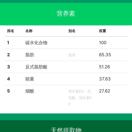
营养素
排名
名称
别名
权重
1
碳水化合物
100
2
脂肪
65.35
脂类
3
反式脂肪酸
51.26
4
能量
37.63
5
烟酸
27.62
维生素B3、尼
克酸、维生素P
P
天然提取物