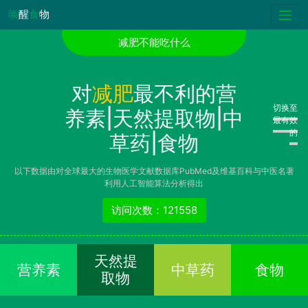
唤
醒
食
物
减肥不能吃什么
对
减肥
最不利的营
切换至
养素|天然提取物|中
最有效
的
草药|食物
以下数据由对全球最大的生物医学文献数据库PubMed及维基百科与中医名著
利用人工智能算法分析得出
访问次数：121558
天然提
营养素
中草药
食物
取物