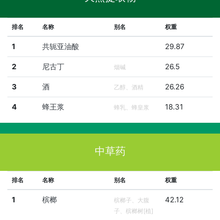
排名
名称
别名
权重
1
共轭亚油酸
29.87
2
尼古丁
26.5
烟碱
3
酒
26.26
乙醇、酒精
4
蜂王浆
18.31
蜂乳、蜂皇浆
中草药
排名
名称
别名
权重
1
槟榔
42.12
槟榔子、大腹
子、槟榔树[植]