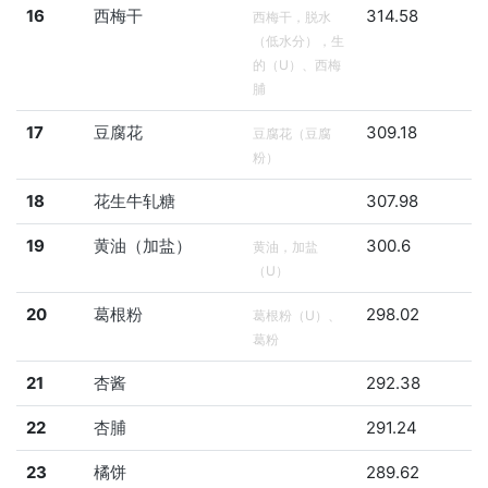
16
西梅干
314.58
西梅干，脱水
（低水分），生
的（U）、西梅
脯
17
豆腐花
309.18
豆腐花（豆腐
粉）
18
花生牛轧糖
307.98
19
黄油（加盐）
300.6
黄油，加盐
（U）
20
葛根粉
298.02
葛根粉（U）、
葛粉
21
杏酱
292.38
22
杏脯
291.24
23
橘饼
289.62