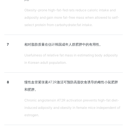
Obesity-prone high-fat-fed rats reduce caloric intake and
adiposity and gain more fat-free mass when allowed to self-
select protein from carbohydrate:fat intake.
7
相对脂肪质量在估计韩国成年人群肥胖中的有用性。
Usefulness of relative fat mass in estimating body adiposity
in Korean adult population.
8
慢性血管紧张素AT2R激活可预防高脂饮食诱导的雌性小鼠肥胖
和肥胖。
Chronic angiotensin AT2R activation prevents high-fat diet-
induced adiposity and obesity in female mice independent of
estrogen.