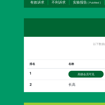
有效诉求
不利诉求
实验报告
[ PubMed ]
以下数据
排名
名称
1
高级会员可见
2
长高