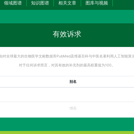
领域图谱
知识图谱
相关文章
图库与视频
有效诉求
由对全球最大的生物医学文献数据库PubMed及维基百科与中医名著利用人工智能算
对于任何诉求而言，对其有效的补充剂的最高权重值为100。
别名
增高