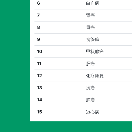
6
白血病
7
肾癌
8
胃癌
9
食管癌
10
甲状腺癌
11
肝癌
12
化疗康复
13
抗癌
14
肺癌
15
冠心病