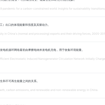
 pandemic for a carbon-constrained world: Insights for sustainability transition
常和加工）出口的体现能量和强度及其驱动力。
ty in China's (normal and processing) exports and their driving forces, 2005-201
发电机循环网络最初由摩擦电纳米发电机充电，用于收集环境能量。
ficient Electrostatic Induced Nanogenerator Circulation Network Initially Charg
生和不可再生能量之间的关系。
th, carbon emissions, and renewable and non-renewable energy in China.