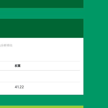
法分析得出
权重
41.22