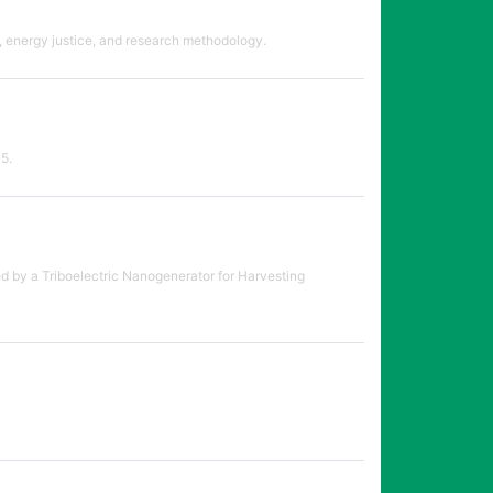
s, energy justice, and research methodology.
5.
ed by a Triboelectric Nanogenerator for Harvesting