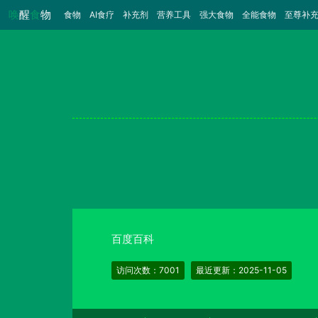
唤
醒
食
物
食物
（当前）
AI食疗
补充剂
营养工具
强大食物
全能食物
至尊补
百度百科
访问次数：7001
最近更新：2025-11-05