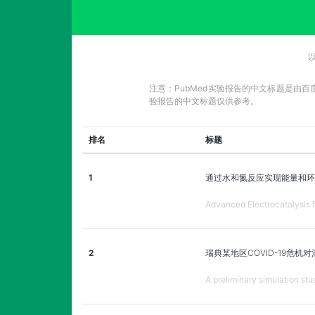
注意：PubMed实验报告的中文标题是由
验报告的中文标题仅供参考。
排名
标题
1
通过水和氮反应实现能量和环
Advanced Electrocatalysis f
2
瑞典某地区COVID-19危
A preliminary simulation stu