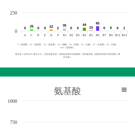
250
65
65
44
44
35
35
25
25
22
22
10
10
6
6
0
0
0
0
0
0
2
2
0
0
0
0
0
0
0
0
1
1
0
A
C
D
E
K
P
B1
B2
B3
B4
B5
B6
B7
B9
B12
B14
P（类黄酮） B1（硫胺素） B2（核黄素） B3（烟酸） B4（胆碱） B5（泛酸） B7（生物素） B9（叶酸）
B14（甜菜碱）
维生素 A 的单位为 微克 RAE，包括直接来源（动物性食物中的视黄醇）和间接来源（植物性食物中的类胡萝卜素
转化量）
氨基酸
1000
750