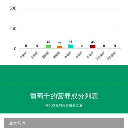
500
250
48
48
45
45
45
45
33
33
0
0
0
0
0
0
0
0
0
0
0
亮氨酸
蛋氨酸
苏氨酸
赖氨酸
色氨酸
缬氨酸
组氨酸
异亮氨酸
苯丙氨酸
葡萄干的营养成分列表
[ 每100克的营养成分含量 ]
基本营养