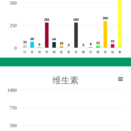
500
300
300
281
281
284
284
250
68
68
64
64
43
43
33
33
23
23
18
18
9
9
6
6
0
0
0
0
0
钙
镁
钠
钾
磷
硫
氯
铁
碘
锌
硒
铜
锰
氟
维生素
1000
750
500