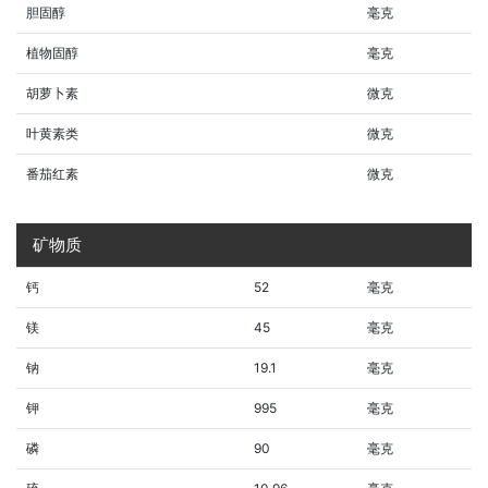
胆固醇
毫克
植物固醇
毫克
胡萝卜素
微克
叶黄素类
微克
番茄红素
微克
矿物质
钙
52
毫克
镁
45
毫克
钠
19.1
毫克
钾
995
毫克
磷
90
毫克