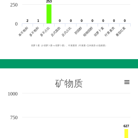
253
253
250
2
2
1
1
0
0
0
0
0
0
0
0
0
0
0
0
0
0
0
单不饱和
胆固醇
反式脂肪
叶黄素类
多不饱和
植物固醇
反式占比
番茄红素
多不占比
胡萝卜素
胡萝卜素（β-胡萝卜素+α-胡萝卜素）、叶黄素类（叶黄素+玉米黄质+β-隐黄素）
矿物质
1000
750
627
627