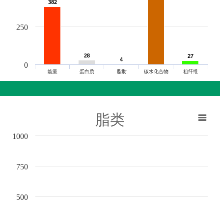
382
382
250
28
28
27
27
4
4
0
能量
蛋白质
脂肪
碳水化合物
粗纤维
脂类
1000
750
500