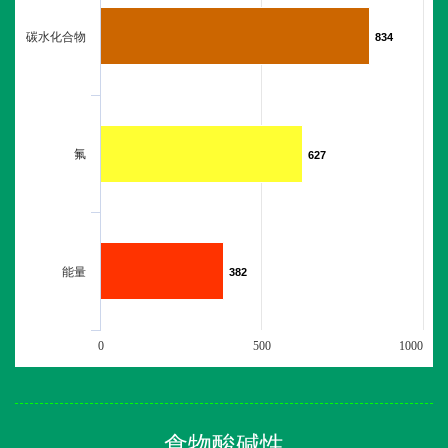
碳水化合物
834
834
氟
627
627
能量
382
382
0
500
1000
食物酸碱性