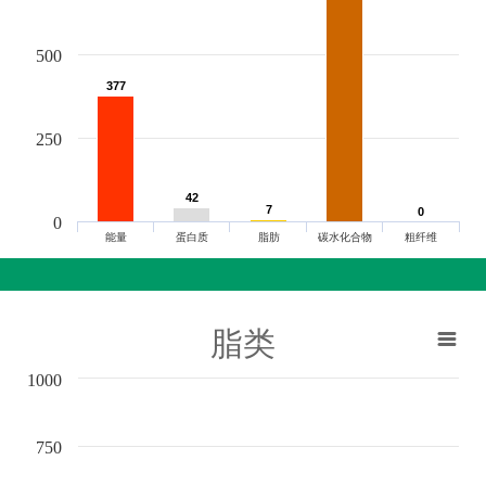
500
377
377
250
42
42
7
7
0
0
0
能量
蛋白质
脂肪
碳水化合物
粗纤维
脂类
1000
750