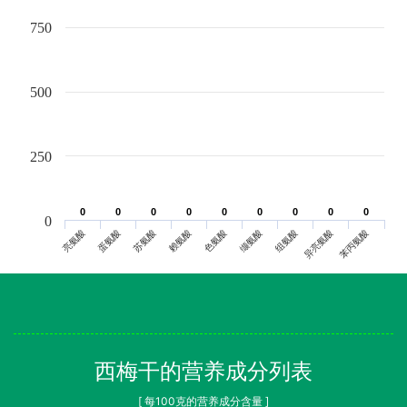
750
500
250
0
0
0
0
0
0
0
0
0
0
0
0
0
0
0
0
0
0
0
亮氨酸
蛋氨酸
苏氨酸
赖氨酸
色氨酸
缬氨酸
组氨酸
异亮氨酸
苯丙氨酸
西梅干的营养成分列表
[ 每100克的营养成分含量 ]