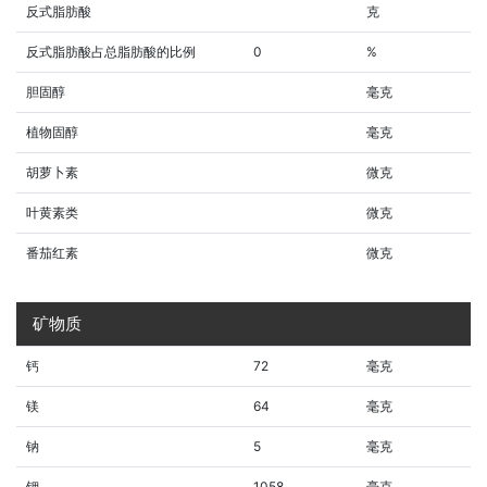
反式脂肪酸
克
反式脂肪酸占总脂肪酸的比例
0
%
胆固醇
毫克
植物固醇
毫克
胡萝卜素
微克
叶黄素类
微克
番茄红素
微克
矿物质
钙
72
毫克
镁
64
毫克
钠
5
毫克
钾
1058
毫克