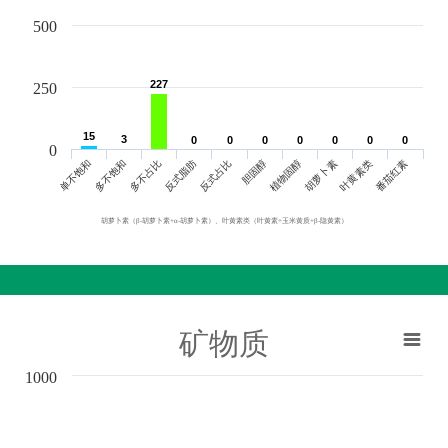
500
227
227
250
15
15
3
3
0
0
0
0
0
0
0
0
0
0
0
0
0
0
0
单不饱和
胆固醇
反式脂肪
叶黄素类
多不饱和
植物固醇
反式占比
番茄红素
多不占比
胡萝卜素
胡萝卜素（β-胡萝卜素+α-胡萝卜素）、叶黄素类（叶黄素+玉米黄质+β-隐黄素）
矿物质
1000