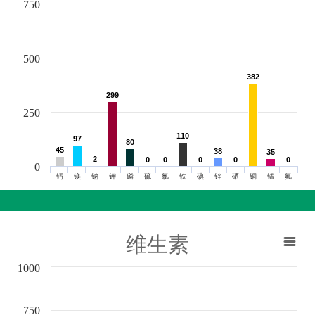
750
500
382
382
299
299
250
110
110
97
97
80
80
45
45
38
38
35
35
2
2
0
0
0
0
0
0
0
0
0
0
0
钙
镁
钠
钾
磷
硫
氯
铁
碘
锌
硒
铜
锰
氟
维生素
1000
750