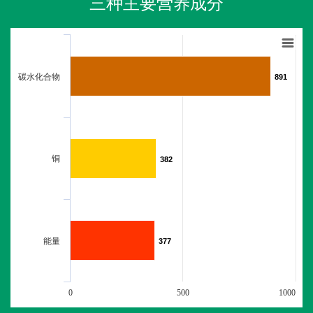
三种主要营养成分
碳水化合物
891
891
铜
382
382
能量
377
377
0
500
1000