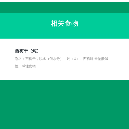
相关食物
西梅干（炖）
别名：西梅干，脱水（低水分），炖（U）、西梅脯
食物酸碱
性：碱性食物