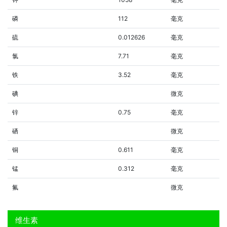
磷
112
毫克
硫
0.012626
毫克
氯
7.71
毫克
铁
3.52
毫克
碘
微克
锌
0.75
毫克
硒
微克
铜
0.611
毫克
锰
0.312
毫克
氟
微克
维生素