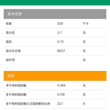
基本营养
能量
339
千卡
蛋白质
3.7
克
脂肪
0.73
克
碳水化合物
89.07
克
粗纤维
克
脂类
单不饱和脂肪酸
0.483
克
多不饱和脂肪酸
0.159
克
多不饱和脂肪酸占总脂肪酸的比例
22.7
%