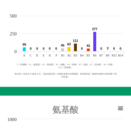
500
277
277
250
111
111
63
63
59
59
45
45
42
42
3
3
0
0
0
0
0
0
0
0
0
0
0
0
0
0
0
0
0
0
0
A
C
D
E
K
P
B1
B2
B3
B4
B5
B6
B7
B9
B12
B14
P（类黄酮） B1（硫胺素） B2（核黄素） B3（烟酸） B4（胆碱） B5（泛酸） B7（生物素） B9（叶酸）
B14（甜菜碱）
维生素 A 的单位为 微克 RAE，包括直接来源（动物性食物中的视黄醇）和间接来源（植物性食物中的类胡萝卜素
转化量）
氨基酸
1000