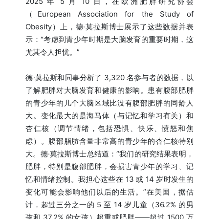
2025 年 5 月 10 日，在欧洲肥胖研究协会
（European Association for the Study of
Obesity）上，德·莫拉斯博士展示了这些数据并表
示：“考虑到青少年时期是大脑发育的重要时期，这
尤其令人担忧。”
德·莫拉斯和同事分析了 3,320 名参与者的数据，以
了解肥胖对大脑发育和健康的影响。患有腹部肥胖
的青少年的几个大脑区域比没有腹部肥胖的同龄人
大。变化最大的是海马体（与记忆和学习有关）和
杏仁核（调节情绪，包括恐惧、快乐、愤怒和焦
虑）。腹部脂肪含量非常高的青少年的杏仁核特别
大。德·莫拉斯博士总结道：“我们的研究结果表明，
肥胖，特别是腹部肥胖，会损害青少年的学习、记
忆和情绪控制。我担心这些在 13 或 14 岁时发生的
变化可能会影响他们以后的生活。”在美国，据估
计，超过三分之一的 5 至 14 岁儿童（36.2% 的男
孩和 37.2% 的女孩）超重或肥胖——超过 1500 万