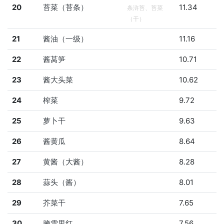
20
苔菜（苔条）
11.34
条浒苔、苔菜
（干）
21
酱油（一级）
11.16
22
酱莴笋
10.71
23
酱大头菜
10.62
24
榨菜
9.72
25
萝卜干
9.63
26
酱黄瓜
8.64
27
黄酱（大酱）
8.28
28
蒜头（酱）
8.01
29
芥菜干
7.65
30
腌雪里红
7.56