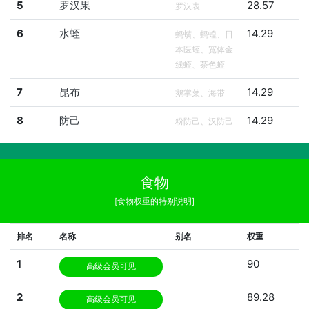
5
罗汉果
28.57
罗汉表
6
水蛭
14.29
蚂蟥、蚂蝗、日
本医蛭、宽体金
线蛭、茶色蛭
7
昆布
14.29
鹅掌菜、海带
8
防己
14.29
粉防己、汉防己
食物
[食物权重的特别说明]
排名
名称
别名
权重
1
90
高级会员可见
2
89.28
高级会员可见