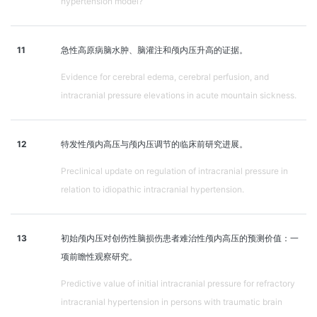
hypertension model?
11
急性高原病脑水肿、脑灌注和颅内压升高的证据。
Evidence for cerebral edema, cerebral perfusion, and
intracranial pressure elevations in acute mountain sickness.
12
特发性颅内高压与颅内压调节的临床前研究进展。
Preclinical update on regulation of intracranial pressure in
relation to idiopathic intracranial hypertension.
13
初始颅内压对创伤性脑损伤患者难治性颅内高压的预测价值：一
项前瞻性观察研究。
Predictive value of initial intracranial pressure for refractory
intracranial hypertension in persons with traumatic brain