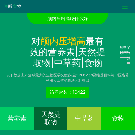
唤
醒
食
物
颅内压增高吃什么好
对
颅内压增高
最有
切换至
效的营养素|天然提
最不利
的
取物|中草药|食物
以下数据由对全球最大的生物医学文献数据库PubMed及维基百科与中医名著
利用人工智能算法分析得出
访问次数：10422
天然提
营养素
中草药
食物
取物