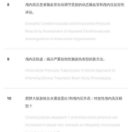
8
颅内高压患者脑血管自动调节受损的动态脑血管和颅内压反应性
评估。
Dynamic Cerebrovascular and Intracranial Pressure
Reactivity Assessment of Impaired Cerebrovascular
Autoregulation in Intracranial Hypertension.
9
颅内压轨迹：揭示严重创伤性脑损伤表型的新方法。
Intracranial Pressure Trajectories: A Novel Approach to
Informing Severe Traumatic Brain Injury Phenotypes.
10
肥胖大鼠脉络丛水通道蛋白1和颅内压升高：特发性颅内高压模
型？
Choroid plexus aquaporin 1 and intracranial pressure are
increased in obese rats: towards an idiopathic intracranial