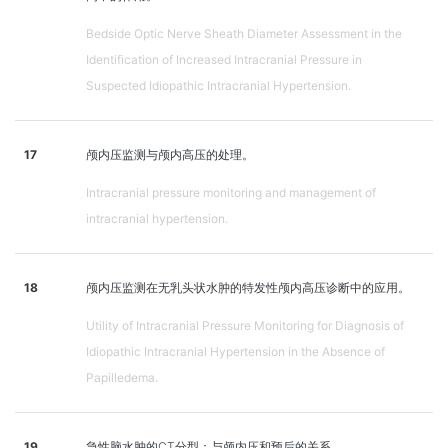
Bedside Optic Nerve Sheath Diameter Assessment in the
Identification of Increased Intracranial Pressure in
Suspected Idiopathic Intracranial Hypertension.
17
颅内压监测与颅内高压的处理。
Intracranial pressure monitoring and management of
intracranial hypertension.
18
颅内压监测在无乳头状水肿的特发性颅内高压诊断中的应用。
Utility of Intracranial Pressure Monitoring for Diagnosis of
Idiopathic Intracranial Hypertension in the Absence of
Papilledema.
19
急性脑水肿的CT分型：与颅内压和预后的关系。