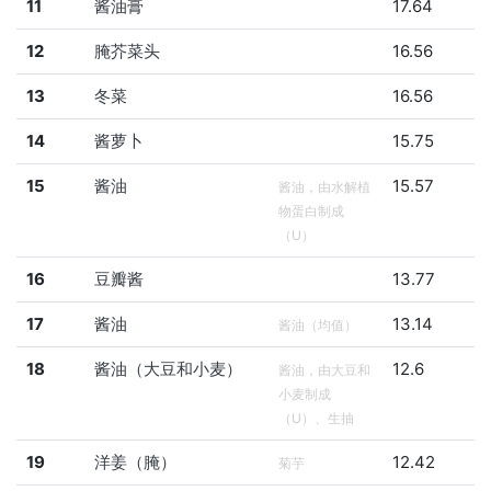
11
酱油膏
17.64
12
腌芥菜头
16.56
13
冬菜
16.56
14
酱萝卜
15.75
15
酱油
15.57
酱油，由水解植
物蛋白制成
（U）
16
豆瓣酱
13.77
17
酱油
13.14
酱油（均值）
18
酱油（大豆和小麦）
12.6
酱油，由大豆和
小麦制成
（U）、生抽
19
洋姜（腌）
12.42
菊芋