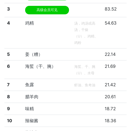
3
83.52
高级会员可见
4
鸡精
54.63
汤，鸡汤或高
汤，干燥
（U）、鸡精、
鸡粉
5
姜（糟）
22.14
6
海蜇（干、腌）
21.69
海蜇、干、腌
（U）、水母
7
鱼露
21.42
虾油、鱼奇油
8
腊羊肉
20.61
9
味精
18.72
10
辣椒酱
18.36