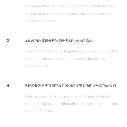
management of life-threatening intracranial hypertension
complicating diabetic ketoacidosis-associated cerebral
edema: a case report.
3
无创颅内压波形分析预测小儿脑积水颅内高压。
Prediction of intracranial hypertension through noninvasive
intracranial pressure waveform analysis in pediatric
hydrocephalus.
4
视神经超声检查预测特发性颅内高压患者颅内压升高的临界点。
Optic nerve sonographic examination to predict raised
intracranial pressure in idiopathic intracranial hypertension:
The cut-off points.