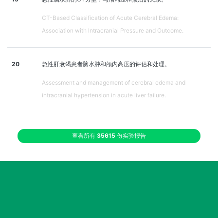
CT-Based Classification of Acute Cerebral Edema:
Association with Intracranial Pressure and Outcome.
20
急性肝衰竭患者脑水肿和颅内高压的评估和处理。
Assessment and management of cerebral edema and
intracranial hypertension in acute liver failure.
查看所有
35615
份实验报告