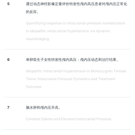
5
通过动态神经影像定量评价特发性颅内高压患者对颅内压正常化
的反应。
Quantifying response to intracranial pressure normalization
in idiopathic intracranial hypertension via dynamic
neuroimaging.
6
单卵双生子女性特发性颅内高压：颅内压动态和治疗结果。
Idiopathic Intracranial Hypertension in Monozygotic Female
Twins: Intracranial Pressure Dynamics and Treatment
Outcome.
7
脑水肿和颅内压升高。
Cerebral Edema and Elevated Intracranial Pressure.