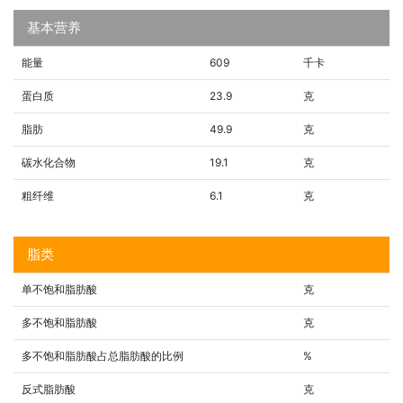
基本营养
能量
609
千卡
蛋白质
23.9
克
脂肪
49.9
克
碳水化合物
19.1
克
粗纤维
6.1
克
脂类
单不饱和脂肪酸
克
多不饱和脂肪酸
克
多不饱和脂肪酸占总脂肪酸的比例
%
反式脂肪酸
克