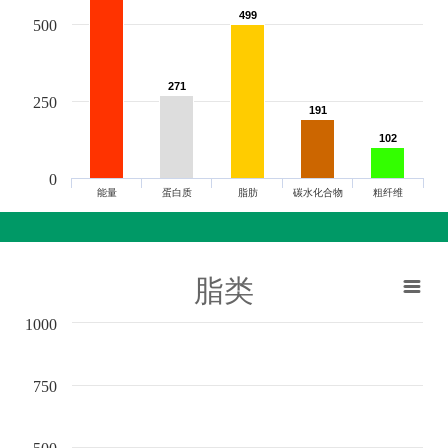
499
499
500
271
271
250
191
191
102
102
0
能量
蛋白质
脂肪
碳水化合物
粗纤维
脂类
1000
750