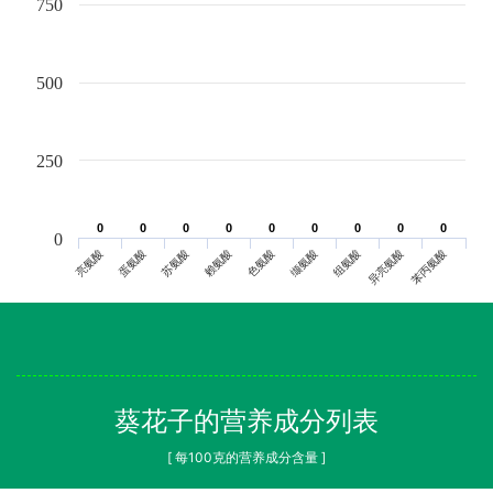
750
500
250
0
0
0
0
0
0
0
0
0
0
0
0
0
0
0
0
0
0
0
亮氨酸
蛋氨酸
苏氨酸
赖氨酸
色氨酸
缬氨酸
组氨酸
异亮氨酸
苯丙氨酸
葵花子的营养成分列表
[ 每100克的营养成分含量 ]