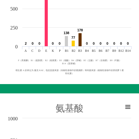
500
250
178
178
138
138
77
77
2
2
0
0
0
0
0
0
0
0
0
0
0
0
0
0
0
0
0
0
0
0
0
0
0
A
C
D
E
K
P
B1
B2
B3
B4
B5
B6
B7
B9
B12
B14
P（类黄酮） B1（硫胺素） B2（核黄素） B3（烟酸） B4（胆碱） B5（泛酸） B7（生物素） B9（叶酸）
B14（甜菜碱）
维生素 A 的单位为 微克 RAE，包括直接来源（动物性食物中的视黄醇）和间接来源（植物性食物中的类胡萝卜素
转化量）
氨基酸
1000