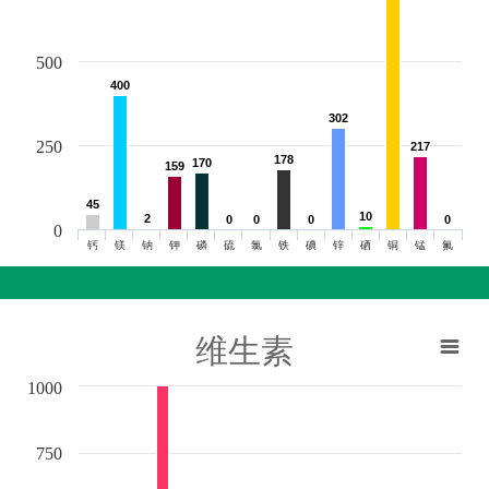
500
400
400
302
302
250
217
217
178
178
170
170
159
159
45
45
10
10
2
2
0
0
0
0
0
0
0
0
0
钙
镁
钠
钾
磷
硫
氯
铁
碘
锌
硒
铜
锰
氟
维生素
1000
750