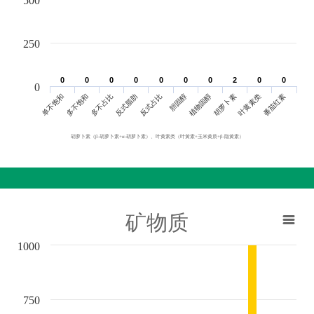
500
250
0
0
0
0
0
0
0
0
0
0
0
0
0
0
2
2
0
0
0
0
0
单不饱和
胆固醇
反式脂肪
叶黄素类
多不饱和
植物固醇
反式占比
番茄红素
多不占比
胡萝卜素
胡萝卜素（β-胡萝卜素+α-胡萝卜素）、叶黄素类（叶黄素+玉米黄质+β-隐黄素）
矿物质
1000
750