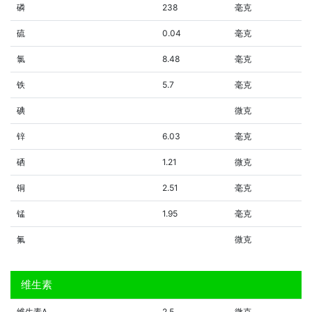
磷
238
毫克
硫
0.04
毫克
氯
8.48
毫克
铁
5.7
毫克
碘
微克
锌
6.03
毫克
硒
1.21
微克
铜
2.51
毫克
锰
1.95
毫克
氟
微克
维生素
维生素A
2.5
微克