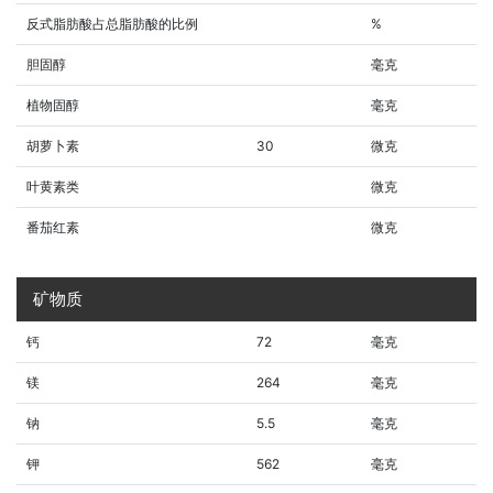
反式脂肪酸占总脂肪酸的比例
%
胆固醇
毫克
植物固醇
毫克
胡萝卜素
30
微克
叶黄素类
微克
番茄红素
微克
矿物质
钙
72
毫克
镁
264
毫克
钠
5.5
毫克
钾
562
毫克