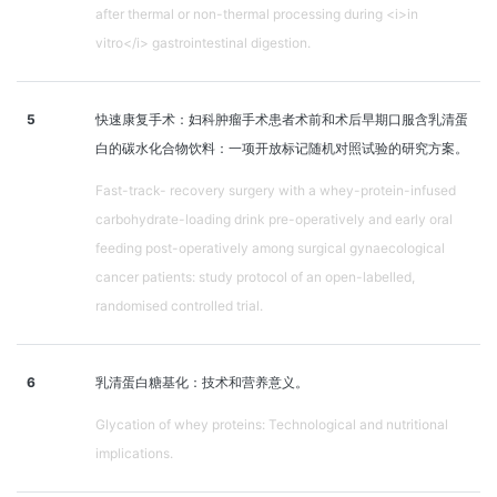
after thermal or non-thermal processing during <i>in
vitro</i> gastrointestinal digestion.
5
快速康复手术：妇科肿瘤手术患者术前和术后早期口服含乳清蛋
白的碳水化合物饮料：一项开放标记随机对照试验的研究方案。
Fast-track- recovery surgery with a whey-protein-infused
carbohydrate-loading drink pre-operatively and early oral
feeding post-operatively among surgical gynaecological
cancer patients: study protocol of an open-labelled,
randomised controlled trial.
6
乳清蛋白糖基化：技术和营养意义。
Glycation of whey proteins: Technological and nutritional
implications.