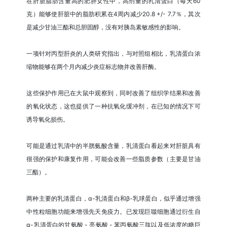
在肝脏脂肪含量高的肥胖女性中，高剂量的乳清蛋白（每天60
克）能够使肝脏中的脂肪积累在4周内减少20.8 +/- 7.7％，其次
是减少甘油三酯和总胆固醇，没有对胰岛素敏感性的影响。
一项针对丙型肝炎的人类研究指出，与对照组相比，乳清蛋白浓
缩物能够在两个月内减少炎症标志物并改善肝酶。
这些保护作用已在大鼠中观察到，同时改善了组织学结果和改善
的氧化状态，这也提供了一种抗氧化缓冲剂，在已知的情况下可
诱导氧化损伤。
可能是通过乳清中的半胱氨酸含量，乳清蛋白看起来对肝脏具有
很强的保护和康复作用，可能会改善一些脂质参数（主要是甘油
三酯）。
两种主要的乳清蛋白，α-乳清蛋白和β-乳球蛋白，似乎通过增强
中性粒细胞功能来增强先天免疫力。已发现巨噬细胞通过衍生自
α-乳清蛋白的甘氨酸 - 亮氨酸 - 苯丙氨酸三肽以及低浓度的糖巨