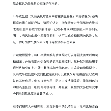
组合被认为是最具心脏保护作用的。
L-半胱氨酸（乳清免疫球蛋白中存在的氨基酸）本身被视为II型糖
尿病的潜在辅助疗法。该理论认为，增加膳食L-半胱氨酸含量将
改善细胞中谷胱甘肽的储存（已在不健康和健康的人中得到证
明），当风险由氧化应激引起时，这可以减轻糖尿病的风险，这
是一种可能扰乱胰岛素信号传导的潜在易感因素。
在动物模型中，将L-半胱氨酸与膳食配对可以急剧改善餐后葡萄
糖耐量，并改善部分饮食时的长期血糖控制。这种配对也适用于
通过乳清或α-乳白蛋白替代添加半胱氨酸。在这些动物模型中，
乳清或半胱氨酸补充剂也被注意到可以被视为对II型糖尿病状态有
益的其他作用，例如抗炎作用、防止内皮功能障碍、降低HbA1c
和胰岛素抵抗、细胞葡萄糖毒性，并且在一般性的大多数研究中
会记录到氧化应激参数的减少。
在专门研究人体研究时，添加到餐中的乳清蛋白（没有比较蛋白