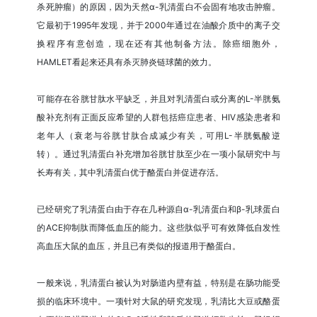
杀死肿瘤）的原因，因为天然α-乳清蛋白不会固有地攻击肿瘤。
它最初于1995年发现，并于2000年通过在油酸介质中的离子交
换程序有意创造，现在还有其他制备方法。除癌细胞外，
HAMLET看起来还具有杀灭肺炎链球菌的效力。
可能存在谷胱甘肽水平缺乏，并且对乳清蛋白或分离的L-半胱氨
酸补充剂有正面反应希望的人群包括癌症患者、HIV感染患者和
老年人（衰老与谷胱甘肽合成减少有关，可用L-半胱氨酸逆
转）。通过乳清蛋白补充增加谷胱甘肽至少在一项小鼠研究中与
长寿有关，其中乳清蛋白优于酪蛋白并促进存活。
已经研究了乳清蛋白由于存在几种源自α-乳清蛋白和β-乳球蛋白
的ACE抑制肽而降低血压的能力。这些肽似乎可有效降低自发性
高血压大鼠的血压，并且已有类似的报道用于酪蛋白。
一般来说，乳清蛋白被认为对肠道内壁有益，特别是在肠功能受
损的临床环境中。一项针对大鼠的研究发现，乳清比大豆或酪蛋