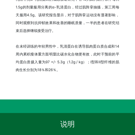
1.5g的剂量服用分离的α-乳清蛋白，经过肌阵挛抽搐，第三周每
天服用4.5g。该研究报告显示，对于肌阵挛运动没有显著影响，
同时观察到抗抑郁效果和改善的睡眠质量，一半的患者在研究结
束后选择继续接受治疗。
在未经训练的年轻男性中，乳清蛋白在诱导肌肉蛋白质合成和14
周内累积瘦体重方面明显比碳水化合物更有效，此时干预前的平
均蛋白质摄入量为97 +/- 5.3g（1.2g / kg）；I型和II型纤维的肌
肉生长分别为18％和26％。
说明