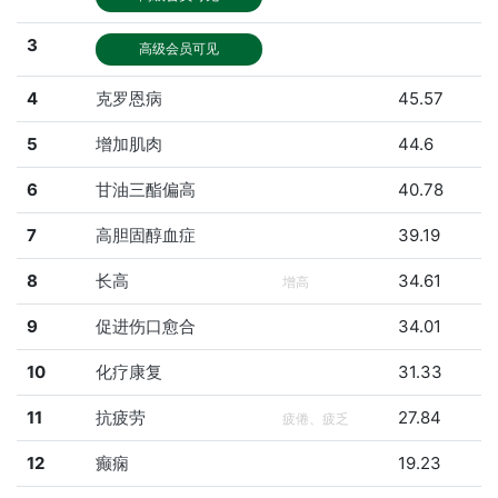
3
高级会员可见
4
克罗恩病
45.57
5
增加肌肉
44.6
6
甘油三酯偏高
40.78
7
高胆固醇血症
39.19
8
长高
34.61
增高
9
促进伤口愈合
34.01
10
化疗康复
31.33
11
抗疲劳
27.84
疲倦、疲乏
12
癫痫
19.23