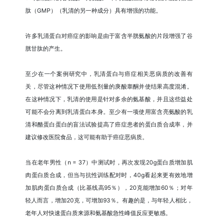
肽（GMP）（乳清的另一种成分）具有增强的功能。
许多乳清蛋白对癌症的影响是由于富含半胱氨酸的片段增强了谷
胱甘肽的产生。
至少在一个案例研究中，乳清蛋白与癌症相关恶病质的改善有
关，尽管这种情况下使用低剂量的庚酸睾酮并使结果高度混淆。
在这种情况下，乳清的使用是针对多余的氨基酸，并且这些益处
可能不会分离到乳清蛋白本身。至少有一项使用富含亮氨酸的乳
清和酪蛋白蛋白的盲法试验提高了癌症患者的蛋白质合成率，并
建议修改医院食品，这可能有助于癌症恶病质。
当在老年男性（n = 37）中测试时，再次发现20g蛋白质增加肌
肉蛋白质合成，但当与抗性训练配对时，40g看起来更有效地增
加肌肉蛋白质合成（比基线高95％），20克能增加60％；对年
轻人而言，增加20克，可增加93％。有趣的是，与年轻人相比，
老年人对快速蛋白质来源和氨基酸急性峰值反应更敏感。