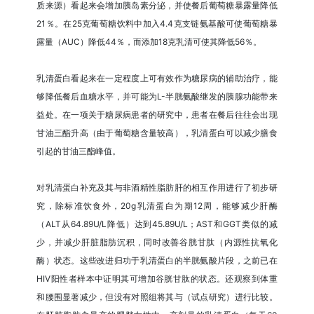
质来源）看起来会增加胰岛素分泌，并使餐后葡萄糖暴露量降低
21％。在25克葡萄糖饮料中加入4.4克支链氨基酸可使葡萄糖暴
露量（AUC）降低44％，而添加18克乳清可使其降低56％。
乳清蛋白看起来在一定程度上可有效作为糖尿病的辅助治疗，能
够降低餐后血糖水平，并可能为L-半胱氨酸继发的胰腺功能带来
益处。在一项关于糖尿病患者的研究中，患者在餐后往往会出现
甘油三酯升高（由于葡萄糖含量较高），乳清蛋白可以减少膳食
引起的甘油三酯峰值。
对乳清蛋白补充及其与非酒精性脂肪肝的相互作用进行了初步研
究，除标准饮食外，20g乳清蛋白为期12周，能够减少肝酶
（ALT从64.89U/L降低）达到45.89U/L；AST和GGT类似的减
少，并减少肝脏脂肪沉积，同时改善谷胱甘肽（内源性抗氧化
酶）状态。这些改进归功于乳清蛋白的半胱氨酸片段，之前已在
HIV阳性者样本中证明其可增加谷胱甘肽的状态。还观察到体重
和腰围显著减少，但没有对照组将其与（试点研究）进行比较。