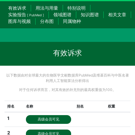
有效诉求
用法与用量
特别说明
实验报告
领域图谱
知识图谱
相关文章
[ PubMed ]
图库与视频
分布图
同属物种
有效诉求
以下数据由对全球最大的生物医学文献数据库PubMed及维基百科与中医名著
利用人工智能算法分析得出
对于任何诉求而言，对其有效的补充剂的最高权重值为100。
排名
名称
别名
权重
1
高级会员可见
2
高级会员可见