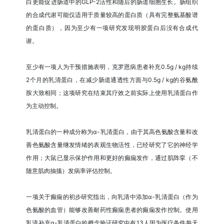
白更能促进肠道中的GLP-2活性和随后的肠道细胞生长。肠组织
的合成代谢可能仅适用于质量较高的蛋白质（具有完整氨基酸谱
的蛋白质），因为至少有一项研究发现明胶蛋白后没有合成代
谢。
至少有一项人为干预措施表明，克罗恩病患者补充0.5g / kg持续
2个月的乳清蛋白，在减少肠道通透性方面与0.5g / kg的谷氨酰
胺大致相同；这项研究在结束其疗效之前实际上使用乳清蛋白作
为主动控制。
乳清蛋白的一种成分称为α-乳清蛋白，由于其高色氨酸含量和改
善色氨酸含量继发情绪的表观生物活性，已经研究了它的神经学
作用；大鼠已显示保护作用和更好的癫痫发作，通过肌阵挛（不
随意肌肉抽搐）发病率评估控制。
一项关于癫痫的初步研究指出，向乳清中添加α-乳清蛋白（作为
色氨酸的血管）能够改善耐药性癫痫患者的癫痫发作控制。使用
乳清补充α-乳清蛋白的概念验证研究中有13人因为医疗条件每天