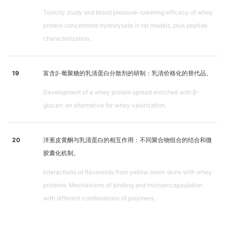
Toxicity study and blood pressure-lowering efficacy of whey
protein concentrate hydrolysate in rat models, plus peptide
characterization.
19
富含β-葡聚糖的乳清蛋白分散剂的研制：乳清价格化的替代品。
Development of a whey protein spread enriched with β-
glucan: an alternative for whey valorization.
20
洋葱皮黄酮与乳清蛋白的相互作用：不同聚合物组合的结合和微
胶囊化机制。
Interactions of flavonoids from yellow onion skins with whey
proteins: Mechanisms of binding and microencapsulation
with different combinations of polymers.