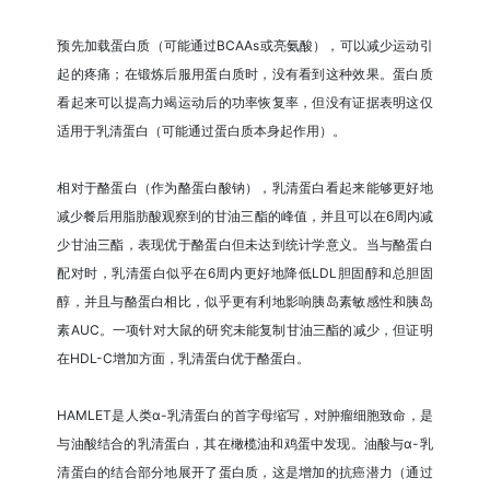
预先加载蛋白质（可能通过BCAAs或亮氨酸），可以减少运动引
起的疼痛；在锻炼后服用蛋白质时，没有看到这种效果。蛋白质
看起来可以提高力竭运动后的功率恢复率，但没有证据表明这仅
适用于乳清蛋白（可能通过蛋白质本身起作用）。
相对于酪蛋白（作为酪蛋白酸钠），乳清蛋白看起来能够更好地
减少餐后用脂肪酸观察到的甘油三酯的峰值，并且可以在6周内减
少甘油三酯，表现优于酪蛋白但未达到统计学意义。当与酪蛋白
配对时，乳清蛋白似乎在6周内更好地降低LDL胆固醇和总胆固
醇，并且与酪蛋白相比，似乎更有利地影响胰岛素敏感性和胰岛
素AUC。一项针对大鼠的研究未能复制甘油三酯的减少，但证明
在HDL-C增加方面，乳清蛋白优于酪蛋白。
HAMLET是人类α-乳清蛋白的首字母缩写，对肿瘤细胞致命，是
与油酸结合的乳清蛋白，其在橄榄油和鸡蛋中发现。油酸与α-乳
清蛋白的结合部分地展开了蛋白质，这是增加的抗癌潜力（通过