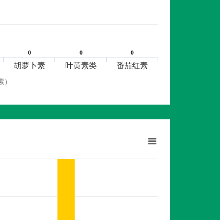
0
0
0
0
0
0
胡萝卜素
叶黄素类
番茄红素
素）