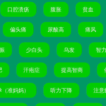
口腔溃疡
腹胀
贫血
偏头痛
尿酸高
痛风
振
少白头
乌发
智
肥
汗疱症
提高智商
孕（准妈妈）
听力下降
注意