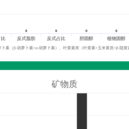
0
0
0
0
0
0
0
0
占比
反式脂肪
反式占比
胆固醇
植物固醇
萝卜素（β-胡萝卜素+α-胡萝卜素）、叶黄素类（叶黄素+玉米黄质+β-隐黄
矿物质