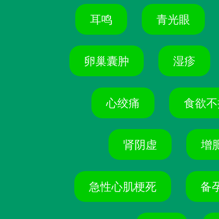
耳鸣
青光眼
卵巢囊肿
湿疹
心绞痛
食欲不
肾阴虚
增
急性心肌梗死
备