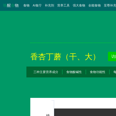
唤
醒
食
物
食物
（当前）
AI食疗
补充剂
营养工具
强大食物
全能食物
至尊补
香杏丁蘑（干、大）
访
三种主要营养成分
食物酸碱性
食物功能性
铁