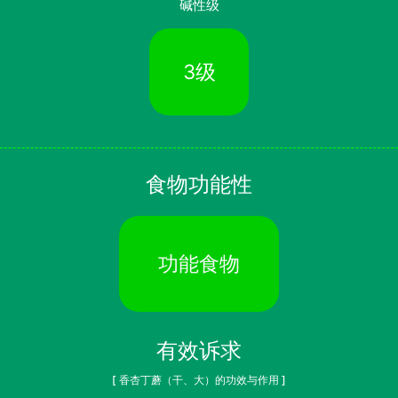
碱性级
3级
食物功能性
功能食物
有效诉求
[ 香杏丁蘑（干、大）的功效与作用 ]