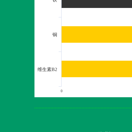
铜
维生素B2
0