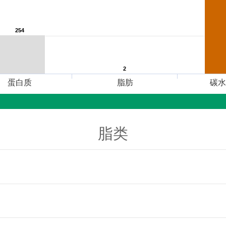
254
254
2
2
蛋白质
脂肪
碳水
脂类