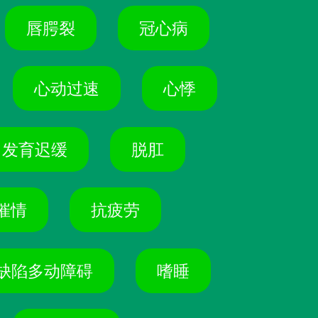
唇腭裂
冠心病
心动过速
心悸
力发育迟缓
脱肛
催情
抗疲劳
缺陷多动障碍
嗜睡