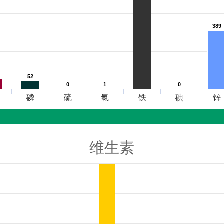
389
389
52
52
0
0
1
1
0
0
磷
硫
氯
铁
碘
锌
维生素