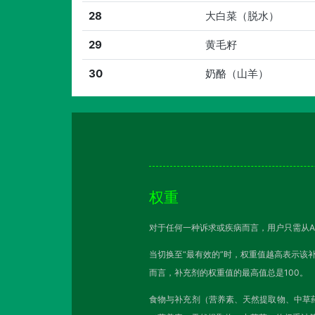
28
大白菜（脱水）
29
黄毛籽
30
奶酪（山羊）
权重
对于任何一种诉求或疾病而言，用户只需从A
当切换至“最有效的”时，权重值越高表示该
而言，补充剂的权重值的最高值总是100。
食物与补充剂（营养素、天然提取物、中草