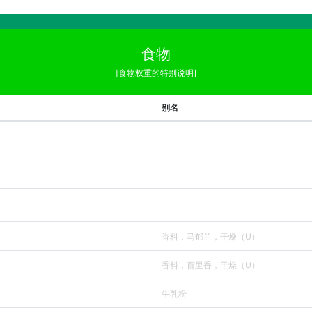
食物
[食物权重的特别说明]
别名
香料，马郁兰，干燥（U）
香料，百里香，干燥（U）
牛乳粉