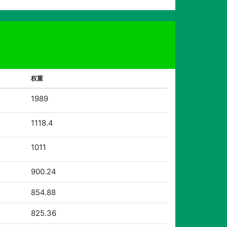
权重
1989
1118.4
1011
900.24
854.88
825.36