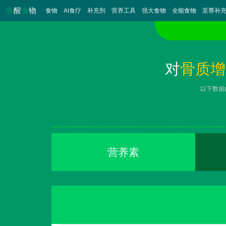
唤
醒
食
物
食物
（当前）
AI食疗
补充剂
营养工具
强大食物
全能食物
至尊补
对
骨质增
以下数据
营养素