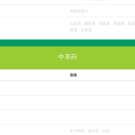
骨胶原蛋白
白菖蒲、藏菖蒲、泥菖蒲、野菖蒲、臭菖
菖蒲、大菖蒲
中草药
别名
金毛狗脊、金丝毛、扶筋