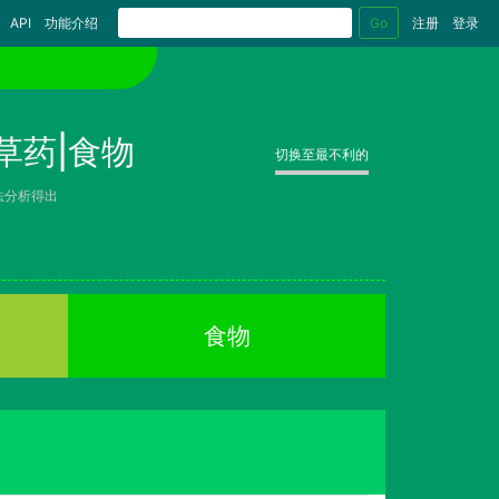
Go
API
功能介绍
注册
登录
草药|食物
切换至最不利的
法分析得出
食物