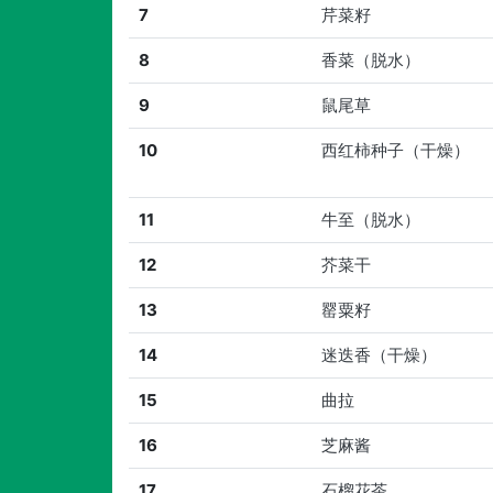
7
芹菜籽
8
香菜（脱水）
9
鼠尾草
10
西红柿种子（干燥）
11
牛至（脱水）
12
芥菜干
13
罂粟籽
14
迷迭香（干燥）
15
曲拉
16
芝麻酱
17
石榴花茶