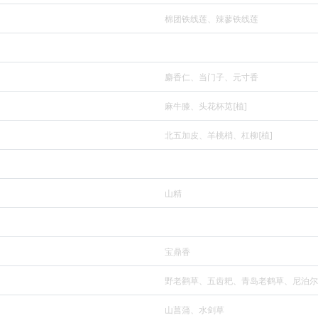
棉团铁线莲、辣蓼铁线莲
麝香仁、当门子、元寸香
麻牛膝、头花杯苋[植]
北五加皮、羊桃梢、杠柳[植]
山精
宝鼎香
野老鹳草、五齿耙、青岛老鹤草、尼泊尔
山菖蒲、水剑草