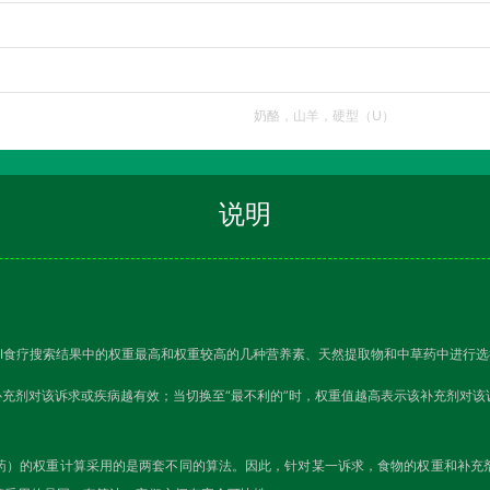
奶酪，山羊，硬型（U）
说明
I食疗搜索结果中的权重最高和权重较高的几种营养素、天然提取物和中草药中进行选
补充剂对该诉求或疾病越有效；当切换至“最不利的”时，权重值越高表示该补充剂对
药）的权重计算采用的是两套不同的算法。因此，针对某一诉求，食物的权重和补充