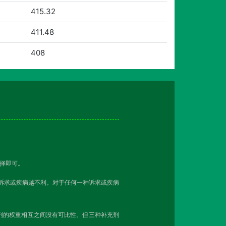
415.32
411.48
408
择即可。
该诉求或疾病越不利。对于任何一种诉求或疾病
剂的权重相互之间没有可比性。但三种补充剂