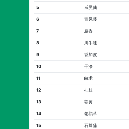
5
威灵仙
6
青风藤
7
麝香
8
川牛膝
9
香加皮
10
干漆
11
白术
12
桂枝
13
姜黄
14
老鹳草
15
石菖蒲