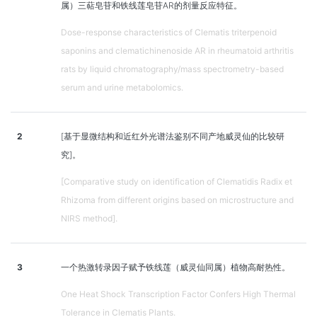
属）三萜皂苷和铁线莲皂苷AR的剂量反应特征。
Dose-response characteristics of Clematis triterpenoid
saponins and clematichinenoside AR in rheumatoid arthritis
rats by liquid chromatography/mass spectrometry-based
serum and urine metabolomics.
2
[基于显微结构和近红外光谱法鉴别不同产地威灵仙的比较研
究]。
[Comparative study on identification of Clematidis Radix et
Rhizoma from different origins based on microstructure and
NIRS method].
3
一个热激转录因子赋予铁线莲（威灵仙同属）植物高耐热性。
One Heat Shock Transcription Factor Confers High Thermal
Tolerance in Clematis Plants.