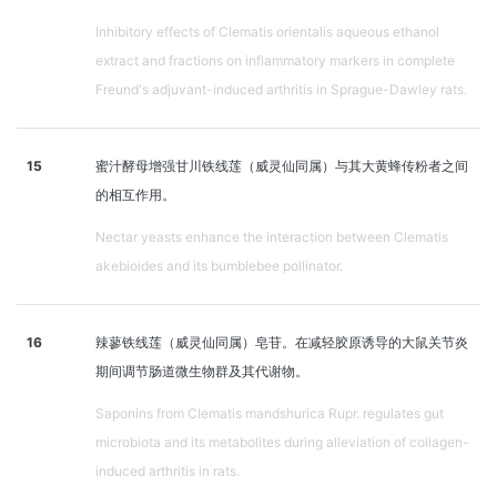
Inhibitory effects of Clematis orientalis aqueous ethanol
extract and fractions on inflammatory markers in complete
Freund's adjuvant-induced arthritis in Sprague-Dawley rats.
15
蜜汁酵母增强甘川铁线莲（威灵仙同属）与其大黄蜂传粉者之间
的相互作用。
Nectar yeasts enhance the interaction between Clematis
akebioides and its bumblebee pollinator.
16
辣蓼铁线莲（威灵仙同属）皂苷。在减轻胶原诱导的大鼠关节炎
期间调节肠道微生物群及其代谢物。
Saponins from Clematis mandshurica Rupr. regulates gut
microbiota and its metabolites during alleviation of collagen-
induced arthritis in rats.