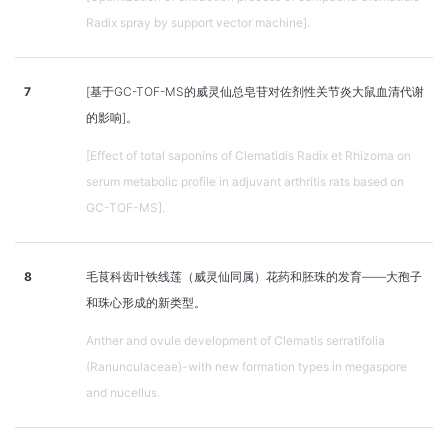
Radix spray by support vector machine].
7
[基于GC-TOF-MS的威灵仙总皂苷对佐剂性关节炎大鼠血清代谢
的影响]。
[Effect of total saponins of Clematidis Radix et Rhizoma on
serum metabolic profile in adjuvant arthritis rats based on
GC-TOF-MS].
8
毛茛科齿叶铁线莲（威灵仙同属）花药和胚珠的发育——大孢子
和珠心形成的新类型。
Anther and ovule development of Clematis serratifolia
(Ranunculaceae)-with new formation types in megaspore
and nucellus.