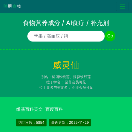
唤
醒
食
物
食物营养成分 / AI食疗 / 补充剂
食物/AI食疗诉求/补充剂名称
Go
威灵仙
别名：棉团铁线莲、辣蓼铁线莲
拉丁学名：
至尊会员可见
拉丁异名与英文名：
企业会员可见
维基百科英文
百度百科
访问次数：5854
最近更新：2025-11-29