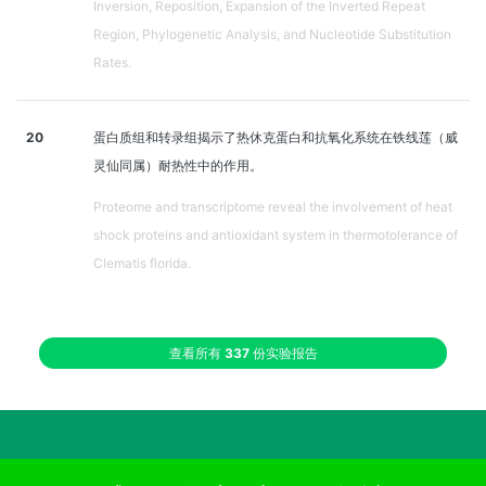
Inversion, Reposition, Expansion of the Inverted Repeat
Region, Phylogenetic Analysis, and Nucleotide Substitution
Rates.
20
蛋白质组和转录组揭示了热休克蛋白和抗氧化系统在铁线莲（威
灵仙同属）耐热性中的作用。
Proteome and transcriptome reveal the involvement of heat
shock proteins and antioxidant system in thermotolerance of
Clematis florida.
查看所有
337
份实验报告