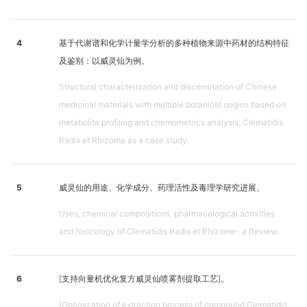
4
基于代谢谱和化学计量学分析的多种植物来源中药材的结构特征
及鉴别：以威灵仙为例。
Structural characterization and discrimination of Chinese
medicinal materials with multiple botanical origins based on
metabolite profiling and chemometrics analysis: Clematidis
Radix et Rhizoma as a case study.
5
威灵仙的用途、化学成分、药理活性及毒理学研究进展。
Uses, chemical compositions, pharmacological activities
and toxicology of Clematidis Radix et Rhizome- a Review.
6
[支持向量机优化复方威灵仙喷雾剂提取工艺]。
[Optimization of extraction process of compound Clematidis