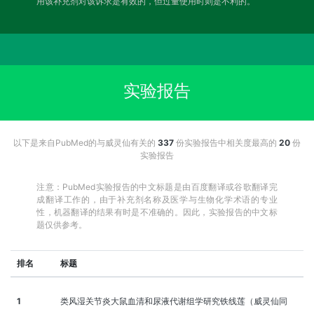
用该补充剂对该诉求是有效的，但过量使用时则是不利的。
实验报告
以下是来自PubMed的与威灵仙有关的
337
份实验报告中相关度最高的
20
份
实验报告
注意：PubMed实验报告的中文标题是由百度翻译或谷歌翻译完
成翻译工作的，由于补充剂名称及医学与生物化学术语的专业
性，机器翻译的结果有时是不准确的。因此，实验报告的中文标
题仅供参考。
排名
标题
1
类风湿关节炎大鼠血清和尿液代谢组学研究铁线莲（威灵仙同