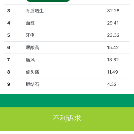
3
骨质增生
32.28
4
面瘫
29.41
5
牙疼
23.32
6
尿酸高
15.42
7
痛风
13.82
8
偏头痛
11.49
9
胆结石
4.32
不利诉求