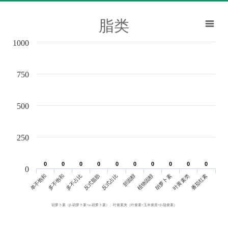
脂类
1000
750
500
250
0
0
0
0
0
0
0
0
0
0
0
0
0
0
0
0
0
0
0
0
0
单不饱和
胆固醇
反式脂肪
叶黄素类
多不饱和
植物固醇
反式占比
番茄红素
多不占比
胡萝卜素
胡萝卜素（β-胡萝卜素+α-胡萝卜素）、叶黄素类（叶黄素+玉米黄质+β-隐黄素）