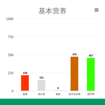
基本营养
1000
750
500
475
475
457
457
250
218
218
151
151
8
8
0
能量
蛋白质
脂肪
碳水化合物
粗纤维