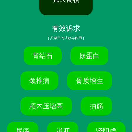
有效诉求
[ 芥菜干的功效与作用 ]
肾结石
尿蛋白
颈椎病
骨质增生
颅内压增高
抽筋
尿痛
脱肛
肾阳虚