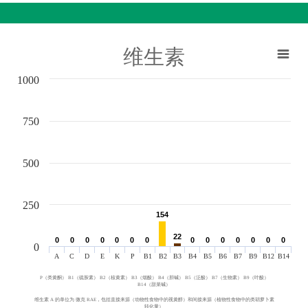
维生素
1000
750
500
250
154
154
22
22
0
0
0
0
0
0
0
0
0
0
0
0
0
0
0
0
0
0
0
0
0
0
0
0
0
0
0
0
0
A
C
D
E
K
P
B1
B2
B3
B4
B5
B6
B7
B9
B12
B14
P（类黄酮） B1（硫胺素） B2（核黄素） B3（烟酸） B4（胆碱） B5（泛酸） B7（生物素） B9（叶酸）
B14（甜菜碱）
维生素 A 的单位为 微克 RAE，包括直接来源（动物性食物中的视黄醇）和间接来源（植物性食物中的类胡萝卜素
转化量）