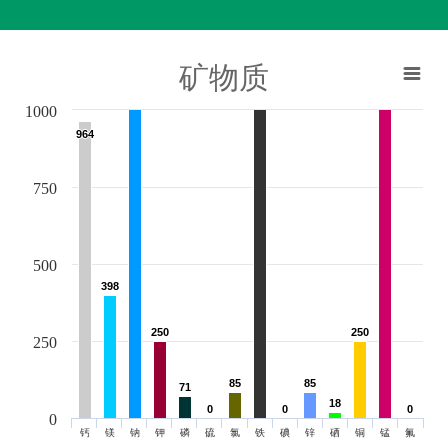
矿物质
1000
964
964
750
500
398
398
250
250
250
250
250
85
85
85
85
71
71
18
18
0
0
0
0
0
0
0
钙
镁
钠
钾
磷
硫
氯
铁
碘
锌
硒
铜
锰
氟