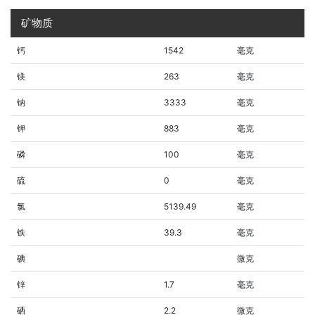
矿物质
钙
1542
毫克
镁
263
毫克
钠
3333
毫克
钾
883
毫克
磷
100
毫克
硫
0
毫克
氯
5139.49
毫克
铁
39.3
毫克
碘
微克
锌
1.7
毫克
硒
2.2
微克