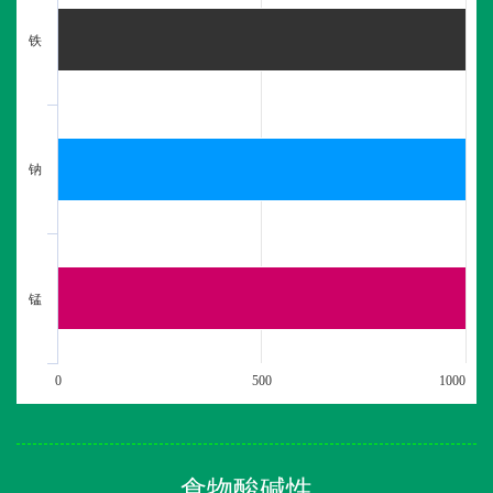
铁
钠
锰
0
500
1000
食物酸碱性