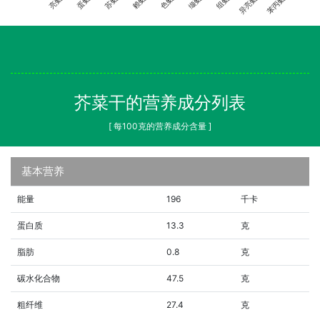
异亮氨酸
苯丙氨酸
芥菜干的营养成分列表
[ 每100克的营养成分含量 ]
基本营养
能量
196
千卡
蛋白质
13.3
克
脂肪
0.8
克
碳水化合物
47.5
克
粗纤维
27.4
克