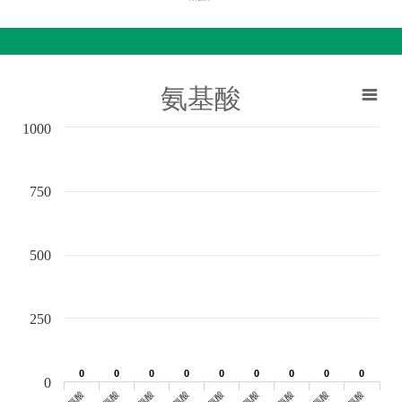
氨基酸
1000
750
500
250
0
0
0
0
0
0
0
0
0
0
0
0
0
0
0
0
0
0
0
亮氨酸
蛋氨酸
苏氨酸
赖氨酸
色氨酸
缬氨酸
组氨酸