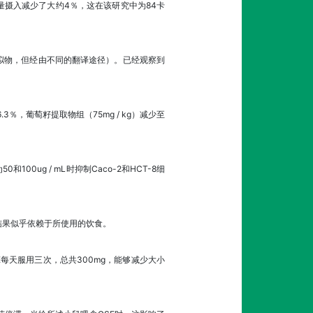
摄入减少了大约4％，这在该研究中为84卡
拟物，但经由不同的翻译途径）。已经观察到
％，葡萄籽提取物组（75mg / kg）减少至
ug / mL时抑制Caco-2和HCT-8细
究结果似乎依赖于所使用的饮食。
E每天服用三次，总共300mg，能够减少大小