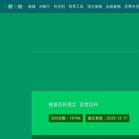
唤
醒
食
物
食物
（当前）
AI食疗
补充剂
营养工具
强大食物
全能食物
至尊补
维基百科英文
百度百科
访问次数：14794
最近更新：2025-12-17