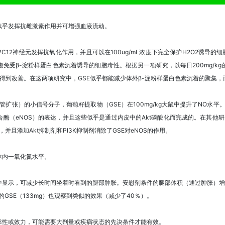
似乎发挥抗雌激素作用并可增强血液流动。
12神经元发挥抗氧化作用，并且可以在100ug/mL浓度下完全保护H2O2诱导的细胞
免受β-淀粉样蛋白色素沉着诱导的细胞毒性。根据另一项研究，以每日200mg/k
力得到改善。在这两项研究中，GSE似乎都能减少体外β-淀粉样蛋白色素沉着的聚集
扩张）的小信号分子，葡萄籽提取物（GSE）在100mg/kg大鼠中提升了NO水
酶（eNOS）的表达，并且这些似乎是通过内皮中的Akt磷酸化而完成的。在其他研究
且添加Akt抑制剂和PI3K抑制剂消除了GSE对eNOS的作用。
体内一氧化氮水平。
显示，可减少长时间坐着时看到的腿部肿胀。安慰剂条件的腿部体积（通过肿胀）增加了
的GSE（133mg）也观察到类似的效果（减少了40％）。
靠性或效力，可能需要大剂量或疾病状态的先决条件才能有效。