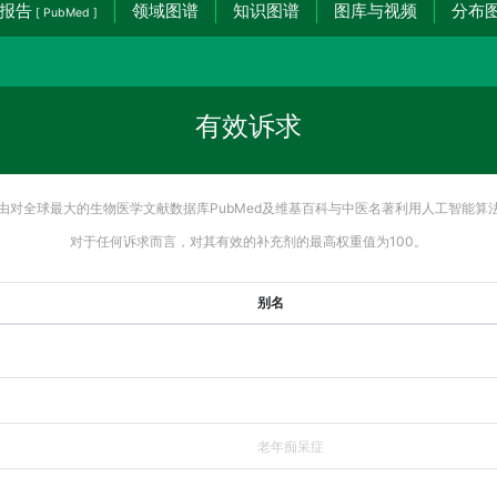
报告
领域图谱
知识图谱
图库与视频
分布
[ PubMed ]
有效诉求
由对全球最大的生物医学文献数据库PubMed及维基百科与中医名著利用人工智能算
对于任何诉求而言，对其有效的补充剂的最高权重值为100。
别名
老年痴呆症