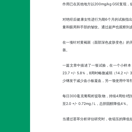
作用已在其他地方以200mg/kg GSE复
对绝经后健康女性进行为期6个月的试验指
量和眼周和手部的皱纹。通过超声也观察到
在一项针对黄褐斑（面部深色皮肤变色）的
善。
一篇文章中描述了一项试验，在一个小样本（n
23.7 +/- 5.8％，8周时略微减弱（1
少继发于减少血小板凝血，另一项使用中等剂
每日300毫克葡萄籽提取物，持续4周给II型
至2.0 +/- 0.72mg / L，总胆固醇降低4％。
当通过荟萃分析评估研究时，收缩压的降低似