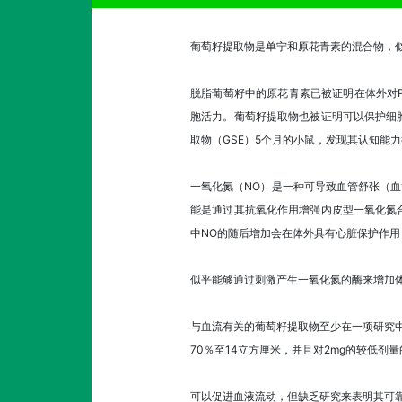
葡萄籽提取物是单宁和原花青素的混合物，
脱脂葡萄籽中的原花青素已被证明在体外对PC
胞活力。葡萄籽提取物也被证明可以保护细胞
取物（GSE）5个月的小鼠，发现其认知能
一氧化氮（NO）是一种可导致血管舒张（血管
能是通过其抗氧化作用增强内皮型一氧化氮合
中NO的随后增加会在体外具有心脏保护作用，并
似乎能够通过刺激产生一氧化氮的酶来增加
与血流有关的葡萄籽提取物至少在一项研究中
70％至14立方厘米，并且对2mg的较低剂量
可以促进血液流动，但缺乏研究来表明其可