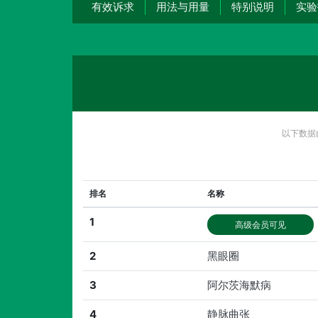
有效诉求
用法与用量
特别说明
实验
以下数据
排名
名称
1
高级会员可见
2
黑眼圈
3
阿尔茨海默病
4
静脉曲张