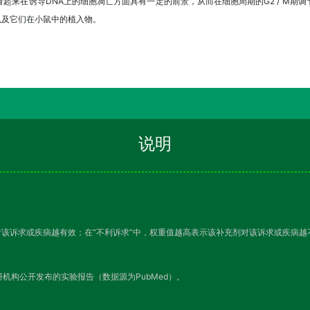
起来在诱导DNA上的细胞凋亡方面具有一定的前景，从而在细胞周期的G2 / M期
细胞，以及它们在小鼠中的植入物。
说明
对该诉求或疾病越有效；在“不利诉求”中，权重值越高表示该补充剂对该诉求或疾病
机构公开发布的实验报告（数据源为PubMed）。