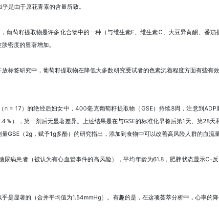
现，似乎是由于原花青素的含量所致。
出，葡萄籽提取物是许多化合物中的一种（与维生素E、维生素C、大豆异黄酮、番茄
皮肤密度的显著增加。
开放标签研究中，葡萄籽提取物在降低大多数研究受试者的色素沉着程度方面有些有效
 = 17）的绝经后妇女中，400毫克葡萄籽提取物（GSE）持续8周，注意到A
4.2 +/- 3.4％），第一剂后无显著差异。上述结果是在与GSE的标准化早餐后第1天、第
量GSE（2g，赋予1g多酚）的研究指出，添加到食物中可以改善高风险人群的血流
糖尿病患者（被认为有心血管事件的高风险），平均年龄为61.8，肥胖状态显示C-反应蛋白
乎是显著的（合并平均值为1.54mmHg）。有趣的是，在这项荟萃分析中，心率的