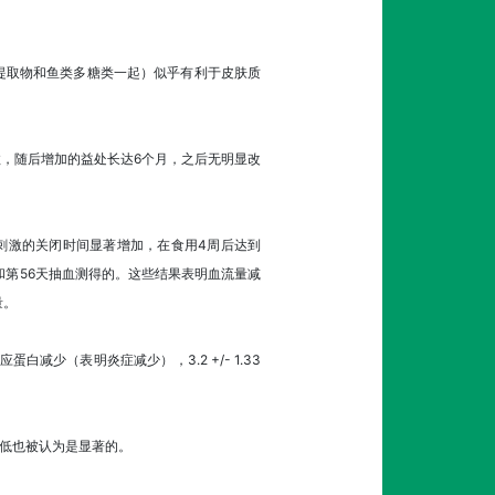
提取物和鱼类多糖类一起）似乎有利于皮肤质
，随后增加的益处长达6个月，之后无明显改
DP刺激的关闭时间显著增加，在食用4周后达到
28天和第56天抽血测得的。这些结果表明血流量减
量。
减少（表明炎症减少），3.2 +/- 1.33
降低也被认为是显著的。