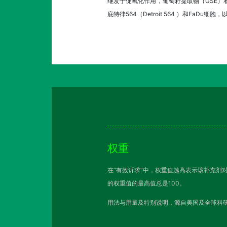
继发于促氧化作用，葡萄籽提取物（GSE）看
底特律564（Detroit 564 ）和FaDu
权重
在“有效诉求”中，权重值越高表示该补充剂
的权重值的最高值总是100。
用法与用量及特别说明，源自美国及全球科研