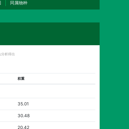
图
同属物种
法分析得出
权重
35.01
30.48
20.42