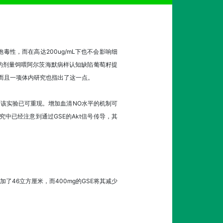
毒性，而在高达200ug/mL下也不会影响细
g的剂量饲喂阿尔茨海默病样认知缺陷葡萄籽提
，而且一项体内研究也指出了这一点。
平。该实验已可重现。增加血清NO水平的机制可
中已经注意到通过GSE的Akt信号传导，其
46立方厘米，而400mg的GSE将其减少