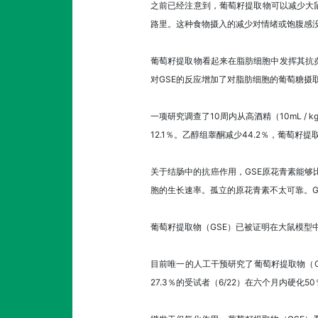
之前已经注意到，葡萄籽提取物可以减少大
路里。这种食物摄入的减少对情绪或饱腹感没有
葡萄籽提取物看起来在脂肪细胞中发挥其抗
对GSE的反应增加了对脂肪细胞的葡萄糖摄
一项研究调查了10周内从高酒精（10mL /
12.1％。乙醇组睾酮减少44.2％，葡萄籽
关于结肠中的抗癌作用，GSE原花青素能够比表
胞的生长速率。孤立的原花青素不太可靠。G
葡萄籽提取物（GSE）已被证明在大鼠模型
目前唯一的人工干预研究了葡萄籽提取物（GS
27.3％的受试者（6/22）在六个月内硬化