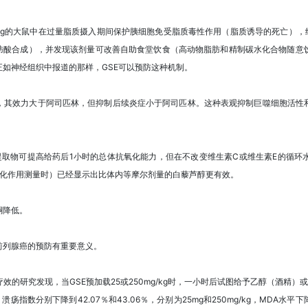
/kg的大鼠中在过量脂质摄入期间保护胰细胞免受脂质毒性作用（脂质诱导的死亡），
脂肪酸合成），并发现该剂量可改善自助食堂饮食（高动物脂肪和精制碳水化合物随意
如神经组织中报道的那样，GSE可以预防这种机制。
，其效力大于阿司匹林，但抑制后续炎症小于阿司匹林。这种表观抑制巨噬细胞活性和
。
提取物可提高给药后1小时的总体抗氧化能力，但在不改变维生素C或维生素E的循环
抗氧化作用测量时）已经显示出比体内等摩尔剂量的白藜芦醇更有效。
酮降低。
前列腺癌的预防有重要意义。
效的研究发现，当GSE预加载25或250mg/kg时，一小时后试图给予乙醇（酒精）
指数分别下降到42.07％和43.06％，分别为25mg和250mg/kg，MDA