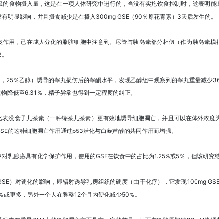
鼠的食物摄入量，这是在一项人体研究中进行的，当没有实施饮食控制时，这表明能量
明显影响，并且摄食减少是在摄入300mg GSE（90％原花青素）3天后发生的。
炎作用，已在成人分化的脂肪细胞中注意到。尽管与胰岛素部分相似（作为胰岛素模
取。
 kg，25％乙醇）诱导的睾丸损伤后的睾酮水平，发现乙醇组中观察到的睾丸重量减少36.3
提取物降低至6.31％，精子异常也得到一定程度的纠正。
没食子儿茶素（一种绿茶儿茶素）更有效地诱导细胞凋亡，并且可以在体外浓度为50和100
SE的这种细胞凋亡作用通过p53活化与白藜芦醇的共同作用而增强。
中对乳腺癌具有化学保护作用，使用的GSE在饮食中的占比为1.25%或5％，但该研
E）对硬化的影响，即辐射诱导乳房组织的硬度（由于化疗），它发现100mg GS
50％或更多，另外一个人在整整12个月内硬化减少50％。