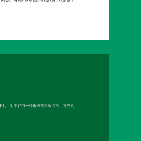
调节停滞。当给所述小鼠喂食GSE时，这影响了
越不利。对于任何一种诉求或疾病而言，补充剂