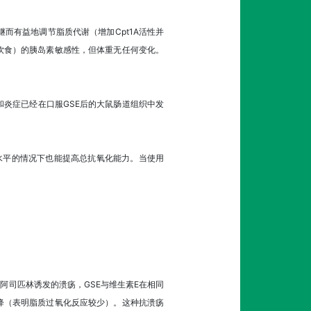
继而有益地调节脂质代谢（增加Cpt1A活性并
饮食）的胰岛素敏感性，但体重无任何变化。
炎症已经在口服GSE后的大鼠肠道组织中发
水平的情况下也能提高总抗氧化能力。当使用
或阿司匹林诱发的溃疡，GSE与维生素E在相同
水平下降（表明脂质过氧化反应较少）。这种抗溃疡