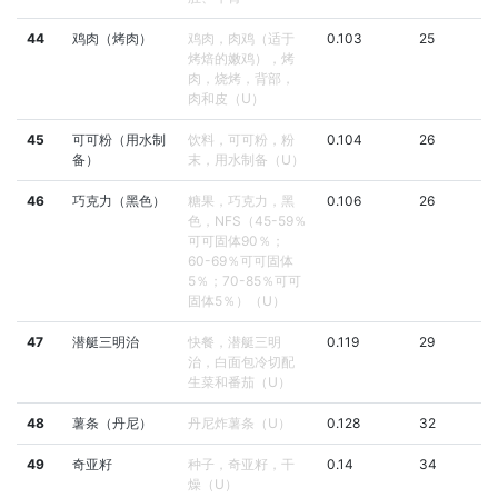
44
鸡肉（烤肉）
鸡肉，肉鸡（适于
0.103
25
烤焙的嫩鸡），烤
肉，烧烤，背部，
肉和皮（U）
45
可可粉（用水制
饮料，可可粉，粉
0.104
26
备）
末，用水制备（U）
46
巧克力（黑色）
糖果，巧克力，黑
0.106
26
色，NFS（45-59％
可可固体90％；
60-69％可可固体
5％；70-85％可可
固体5％）（U）
47
潜艇三明治
快餐，潜艇三明
0.119
29
治，白面包冷切配
生菜和番茄（U）
48
薯条（丹尼）
丹尼炸薯条（U）
0.128
32
49
奇亚籽
种子，奇亚籽，干
0.14
34
燥（U）