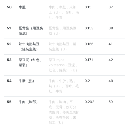
50
牛肚
牛肉，牛肚，未加
0.15
37
工（U）、百叶、毛
肚、牛胃
51
蛋黄酱（用豆腐
蛋黄酱，用豆腐做
0.153
38
做成）
成（U）
52
辣牛肉酱与豆
辣牛肉酱与豆，罐
0.166
41
（罐装主菜）
装主菜（U）
53
菜豆泥（红色、
菜豆 rojos
0.171
42
罐装）
volteados（豆泥，
红色，罐装）（U）
54
牛肚（熟）
牛肉，牛肚，熟，
0.2
49
炖（U）、百叶、毛
肚、牛胃
55
牛肉（胸部）
牛肉，胸肉，平
0.202
50
底，无骨，仅可分
离瘦肉，修剪至0脂
肪，所有等级，未
加工（U）