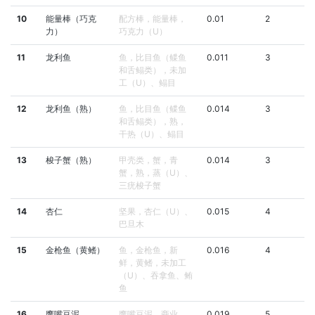
10
能量棒（巧克
配方棒，能量棒，
0.01
2
力）
巧克力（U）
11
龙利鱼
鱼，比目鱼（鲽鱼
0.011
3
和舌鳎类），未加
工（U）、鳎目
12
龙利鱼（熟）
鱼，比目鱼（鲽鱼
0.014
3
和舌鳎类），熟，
干热（U）、鳎目
13
梭子蟹（熟）
甲壳类，蟹，青
0.014
3
蟹，熟，蒸（U）、
三疣梭子蟹
14
杏仁
坚果，杏仁（U）、
0.015
4
巴旦木
15
金枪鱼（黄鳍）
鱼，金枪鱼，新
0.016
4
鲜，黄鳍，未加工
（U）、吞拿鱼、鲔
鱼
16
鹰嘴豆泥
鹰嘴豆泥，商业
0.019
5