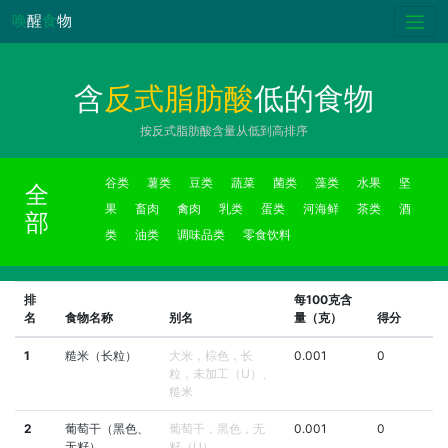
唤
醒
食
物
含
反式脂肪酸
低的食物
按反式脂肪酸含量从低到高排序
谷类
薯类
豆类
蔬菜
菌类
藻类
水果
坚
全
果
畜肉
禽肉
乳类
蛋类
河海鲜
茶类
酒
部
类
油类
调味品类
零食饮料
排
每100克含
名
食物名称
别名
量（克）
得分
1
糙米（长粒）
大米，棕色，长
0.001
0
粒，未加工（U）、
糙米
2
葡萄干（黑色、
葡萄干，黑色，无
0.001
0
无籽）
籽（U）