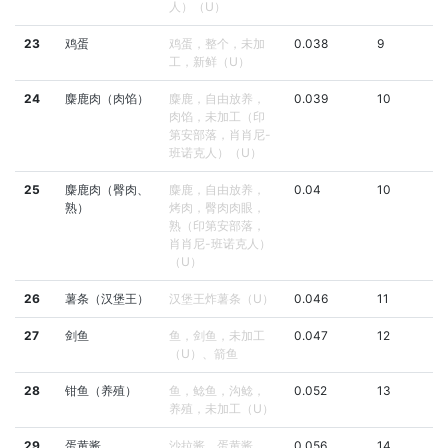
人）（U）
23
鸡蛋
鸡蛋，整个，未加
0.038
9
工，新鲜（U）
24
麋鹿肉（肉馅）
麋鹿，自由放养，
0.039
10
肉馅，未加工（印
第安部落，肖肖尼-
班诺克人）（U）
25
麋鹿肉（臀肉、
麋鹿，自由放养，
0.04
10
熟）
烤肉，臀肉肉眼，
熟（印第安部落，
肖肖尼-班诺克人）
（U）
26
薯条（汉堡王）
汉堡王炸薯条（U）
0.046
11
27
剑鱼
鱼，剑鱼，未加工
0.047
12
（U）、箭鱼
28
钳鱼（养殖）
鱼，鲶鱼，沟鲶，
0.052
13
养殖，未加工（U）
29
蛋黄酱
沙拉酱，蛋黄酱，
0.056
14