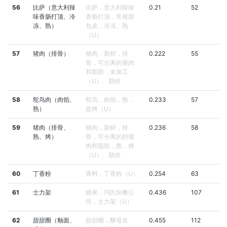
56
比萨（意大利辣
比萨，意大利辣味
0.21
52
味香肠打顶、冷
香肠打顶，常规面
冻、熟）
包皮，冷冻、熟
（U）
57
猪肉（排骨）
猪肉，新鲜，排
0.222
55
骨，可分离的瘦肉
和脂肪，未加工
（U）、肋排
58
鸵鸟肉（肉馅、
鸵鸟，肉馅，熟，
0.233
57
熟）
盘烤（U）
59
猪肉（排骨、
猪肉，新鲜，排
0.236
58
熟、烤）
骨，可分离的的瘦
肉和脂肪，熟，烤
（U）、肋排
60
丁香粉
香料，丁香粉（U）
0.254
63
61
士力架
糖果，玛氏快餐公
0.436
107
司，士力架（U）
62
甜甜圈（釉面、
甜甜圈，酵母发
0.455
112