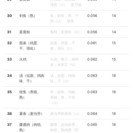
浅色（U）、美乃滋
30
剑鱼（熟）
鱼，剑鱼，熟，干
0.056
14
热（U）、箭鱼
31
姜黄粉
香料，姜黄粉（U）
0.056
14
32
面条（鸡蛋、
面条，鸡蛋，干
0.061
15
干、强化）
燥，强化（U）
33
火鸡
火鸡，整只，肉和
0.062
15
皮，未加工（U）
34
汤（拉面、鸡肉
汤，拉面，鸡肉
0.063
16
味、干）
味，干（U）
35
钳鱼（养殖、
鱼，鲶鱼，沟鲶，
0.063
16
熟）
养殖，熟，干热
（U）
36
薯条（麦当劳）
麦当劳炸薯条（U）
0.064
16
37
麋鹿肉（肉馅、
麋鹿，自由放养，
0.065
16
熟）
肉馅，熟肉饼（印