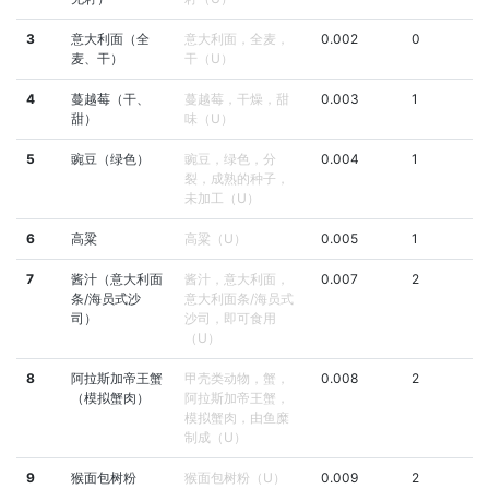
3
意大利面（全
意大利面，全麦，
0.002
0
麦、干）
干（U）
4
蔓越莓（干、
蔓越莓，干燥，甜
0.003
1
甜）
味（U）
5
豌豆（绿色）
豌豆，绿色，分
0.004
1
裂，成熟的种子，
未加工（U）
6
高粱
高粱（U）
0.005
1
7
酱汁（意大利面
酱汁，意大利面，
0.007
2
条/海员式沙
意大利面条/海员式
司）
沙司，即可食用
（U）
8
阿拉斯加帝王蟹
甲壳类动物，蟹，
0.008
2
（模拟蟹肉）
阿拉斯加帝王蟹，
模拟蟹肉，由鱼糜
制成（U）
9
猴面包树粉
猴面包树粉（U）
0.009
2