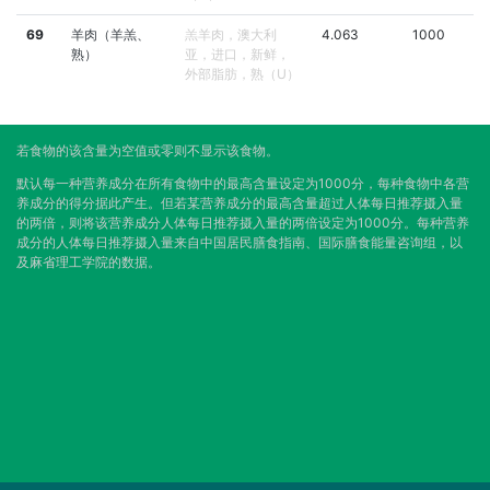
69
羊肉（羊羔、
羔羊肉，澳大利
4.063
1000
熟）
亚，进口，新鲜，
外部脂肪，熟（U）
若食物的该含量为空值或零则不显示该食物。
默认每一种营养成分在所有食物中的最高含量设定为1000分，每种食物中各营
养成分的得分据此产生。但若某营养成分的最高含量超过人体每日推荐摄入量
的两倍，则将该营养成分人体每日推荐摄入量的两倍设定为1000分。每种营养
成分的人体每日推荐摄入量来自中国居民膳食指南、国际膳食能量咨询组，以
及麻省理工学院的数据。