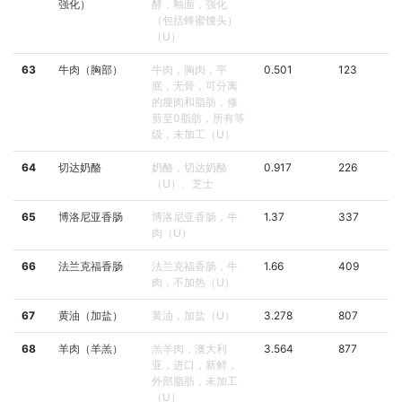
强化）
酵，釉面，强化
（包括蜂蜜馒头）
（U）
63
牛肉（胸部）
牛肉，胸肉，平
0.501
123
底，无骨，可分离
的瘦肉和脂肪，修
剪至0脂肪，所有等
级，未加工（U）
64
切达奶酪
奶酪，切达奶酪
0.917
226
（U）、芝士
65
博洛尼亚香肠
博洛尼亚香肠，牛
1.37
337
肉（U）
66
法兰克福香肠
法兰克福香肠，牛
1.66
409
肉，不加热（U）
67
黄油（加盐）
黄油，加盐（U）
3.278
807
68
羊肉（羊羔）
羔羊肉，澳大利
3.564
877
亚，进口，新鲜，
外部脂肪，未加工
（U）