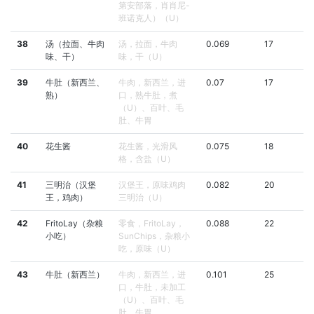
第安部落，肖肖尼-
班诺克人）（U）
38
汤（拉面、牛肉
汤，拉面，牛肉
0.069
17
味、干）
味，干（U）
39
牛肚（新西兰、
牛肉，新西兰，进
0.07
17
熟）
口，熟牛肚，煮
（U）、百叶、毛
肚、牛胃
40
花生酱
花生酱，光滑风
0.075
18
格，含盐（U）
41
三明治（汉堡
汉堡王，原味鸡肉
0.082
20
王，鸡肉）
三明治（U）
42
FritoLay（杂粮
零食，FritoLay，
0.088
22
小吃）
SunChips，杂粮小
吃，原味（U）
43
牛肚（新西兰）
牛肉，新西兰，进
0.101
25
口，牛肚，未加工
（U）、百叶、毛
肚、牛胃