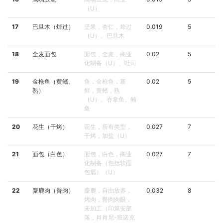
（U）
17
巴旦木（焯过）
坚果，杏仁，焯过
0.019
5
（U）、巴旦木
18
全麦面包
面包，全麦，商业
0.02
5
化制备（U）、吐司
19
金枪鱼（黄鳍、
鱼，金枪鱼，新
0.02
5
熟）
鲜，黄鳍，熟
（U）、吞拿鱼、鲔
鱼
20
花生（干烤）
花生，所有类型，
0.027
7
干烤，加盐（U）
21
面包（白色）
面包，白色，商业
0.027
7
化制备（包括软面
包屑）（U）
22
麋鹿肉（臀肉）
麋鹿，自由放养，
0.032
8
烤肉，臀肉肉眼，
未加工（印第安部
落，肖肖尼-班诺克