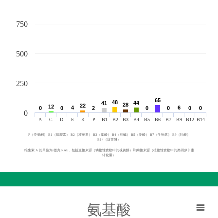
750
500
250
65
65
48
48
44
44
41
41
28
28
22
22
12
12
4
4
6
6
0
0
0
0
2
2
0
0
0
0
0
0
0
0
0
A
C
D
E
K
P
B1
B2
B3
B4
B5
B6
B7
B9
B12
B14
P（类黄酮） B1（硫胺素） B2（核黄素） B3（烟酸） B4（胆碱） B5（泛酸） B7（生物素） B9（叶酸）
B14（甜菜碱）
维生素 A 的单位为 微克 RAE，包括直接来源（动物性食物中的视黄醇）和间接来源（植物性食物中的类胡萝卜素
转化量）
氨基酸