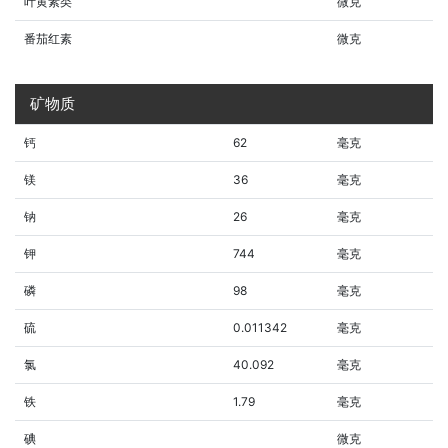
叶黄素类
微克
番茄红素
微克
矿物质
钙
62
毫克
镁
36
毫克
钠
26
毫克
钾
744
毫克
磷
98
毫克
硫
0.011342
毫克
氯
40.092
毫克
铁
1.79
毫克
碘
微克