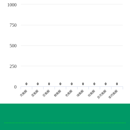
1000
750
500
250
0
0
0
0
0
0
0
0
0
0
0
0
0
0
0
0
0
0
0
亮氨酸
蛋氨酸
苏氨酸
赖氨酸
色氨酸
缬氨酸
组氨酸
异亮氨酸
苯丙氨酸