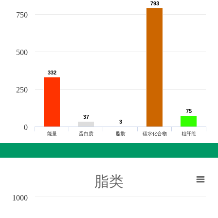
793
793
750
500
332
332
250
75
75
37
37
3
3
0
能量
蛋白质
脂肪
碳水化合物
粗纤维
脂类
1000