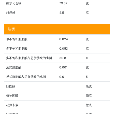
碳水化合物
79.32
克
粗纤维
4.5
克
脂类
单不饱和脂肪酸
0.024
克
多不饱和脂肪酸
0.053
克
多不饱和脂肪酸占总脂肪酸的比例
30.8
%
反式脂肪酸
0.001
克
反式脂肪酸占总脂肪酸的比例
0.6
%
胆固醇
毫克
植物固醇
毫克
胡萝卜素
微克