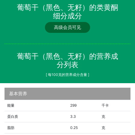
葡萄干（黑色、无籽）的类黄酮
细分成分
高级会员可见
葡萄干（黑色、无籽）的营养成
分列表
[ 每100克的营养成分含量 ]
基本营养
能量
299
千卡
蛋白质
3.3
克
脂肪
0.25
克