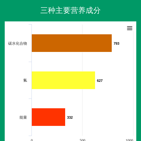
三种主要营养成分
碳水化合物
793
793
氟
627
627
能量
332
332
0
500
1000