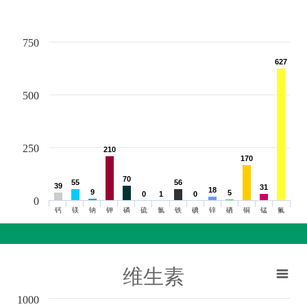
750
627
627
500
250
210
210
170
170
70
70
55
55
56
56
39
39
31
31
18
18
9
9
5
5
0
0
1
1
0
0
0
钙
镁
钠
钾
磷
硫
氯
铁
碘
锌
硒
铜
锰
氟
维生素
1000