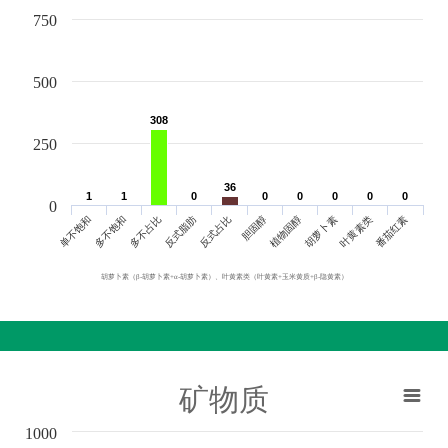
750
500
308
308
250
36
36
1
1
1
1
0
0
0
0
0
0
0
0
0
0
0
0
0
单不饱和
胆固醇
反式脂肪
叶黄素类
多不饱和
植物固醇
反式占比
番茄红素
多不占比
胡萝卜素
胡萝卜素（β-胡萝卜素+α-胡萝卜素）、叶黄素类（叶黄素+玉米黄质+β-隐黄素）
矿物质
1000