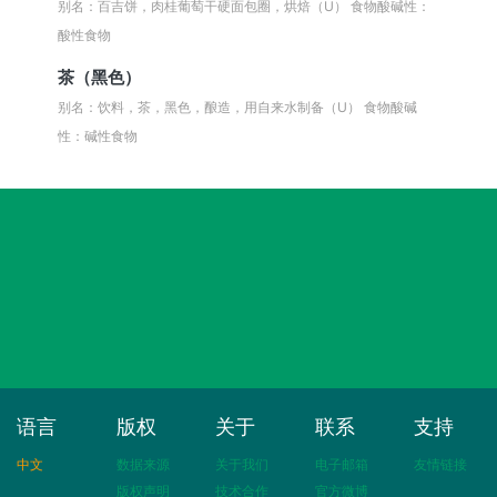
别名：百吉饼，肉桂葡萄干硬面包圈，烘焙（U）
食物酸碱性：
酸性食物
茶（黑色）
别名：饮料，茶，黑色，酿造，用自来水制备（U）
食物酸碱
性：碱性食物
语言
版权
关于
联系
支持
中文
数据来源
关于我们
电子邮箱
友情链接
版权声明
技术合作
官方微博