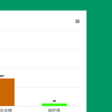
367
367
38
38
化合物
粗纤维