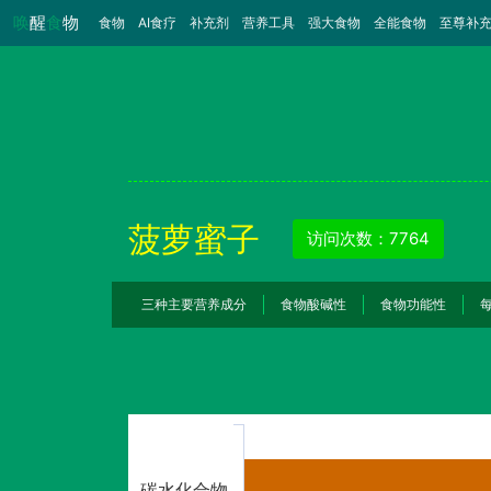
唤
醒
食
物
食物
（当前）
AI食疗
补充剂
营养工具
强大食物
全能食物
至尊补
菠萝蜜子
访问次数：7764
三种主要营养成分
食物酸碱性
食物功能性
碳水化合物