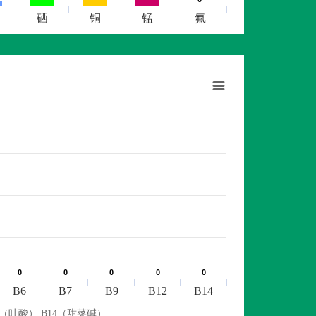
硒
铜
锰
氟
0
0
0
0
0
0
0
0
0
0
B6
B7
B9
B12
B14
9（叶酸） B14（甜菜碱）