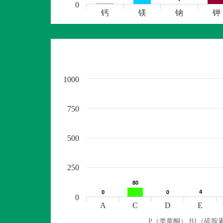
0
钙
镁
钠
钾
1000
750
500
250
80
80
4
4
0
0
0
0
0
A
C
D
E
P（类黄酮） B1（硫胺素