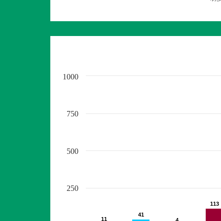
1000
750
500
250
113
113
41
41
11
11
4
4