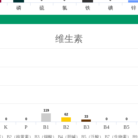
磷
硫
氯
铁
碘
锌
维生素
119
119
62
62
33
33
0
0
0
0
0
0
0
0
K
P
B1
B2
B3
B4
B5
） B2（核黄素） B3（烟酸） B4（胆碱） B5（泛酸） B7（生物素） B