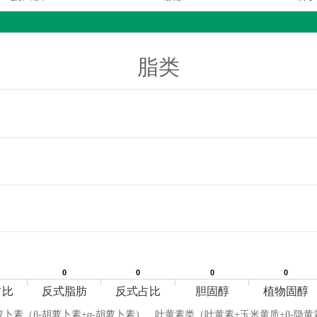
脂类
0
0
0
0
0
0
0
0
占比
反式脂肪
反式占比
胆固醇
植物固醇
萝卜素（β-胡萝卜素+α-胡萝卜素）、叶黄素类（叶黄素+玉米黄质+β-隐黄