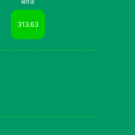
碱性值
313.63