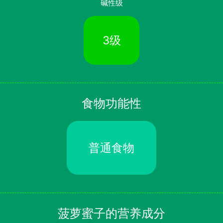
碱性级
3级
食物功能性
普通食物
菠萝蜜子的营养成分