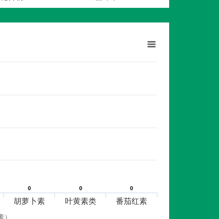
0
0
0
0
0
0
胡萝卜素
叶黄素类
番茄红素
素）