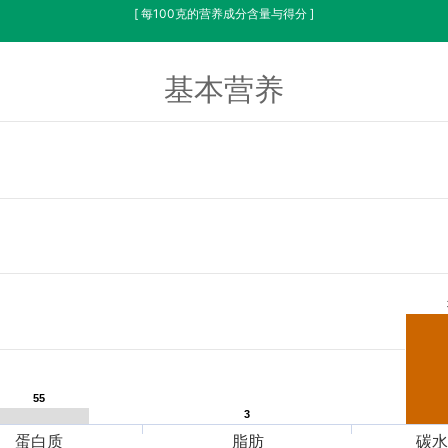
[ 每100克的营养成分含量与得分 ]
基本营养
55
55
3
3
蛋白质
脂肪
碳水