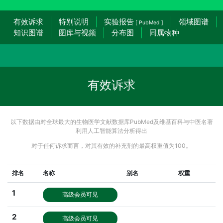
有效诉求
特别说明
实验报告
领域图谱
[ PubMed ]
知识图谱
图库与视频
分布图
同属物种
有效诉求
以下数据由对全球最大的生物医学文献数据库PubMed及维基百科与中医名著
利用人工智能算法分析得出
对于任何诉求而言，对其有效的补充剂的最高权重值为100。
排名
名称
别名
权重
1
高级会员可见
2
高级会员可见