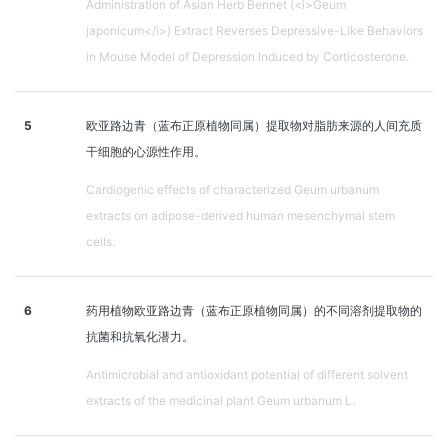
Administration of Asian Herb Bennet (<i>Geum
japonicum</i>) Extract Reverses Depressive-Like Behaviors
in Mouse Model of Depression Induced by Corticosterone.
5
欧亚路边青（蓝布正原植物同属）提取物对脂肪来源的人间充质
干细胞的心源性作用。
Cardiogenic effects of characterized Geum urbanum
extracts on adipose-derived human mesenchymal stem
cells.
6
药用植物欧亚路边青（蓝布正原植物同属）的不同溶剂提取物的
抗菌和抗氧化潜力。
Antimicrobial and antioxidant potential of different solvent
extracts of the medicinal plant Geum urbanum L.