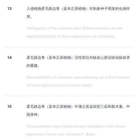
13
入侵植物柔毛路边青（蓝布正原植物）对刺参种子萌发的化感作
用。
Allelopathy of the invasive plant Bidens frondosa on the
seed germination of Geum japonicum var. chinense.
14
柔毛路边青（蓝布正原植物）活性部位对缺血心脏冠状动脉血管
的重建。
Reconstitution of coronary vasculature by an active fraction
of Geum japonicum in ischemic hearts.
15
柔毛路边青（蓝布正原植物）中蒲公英甾烷型三萜和新木素。中
国变种。
Taraxasterane-type triterpene and neolignans from Geum
japonicum Thunb. var. chinense F. Bolle.