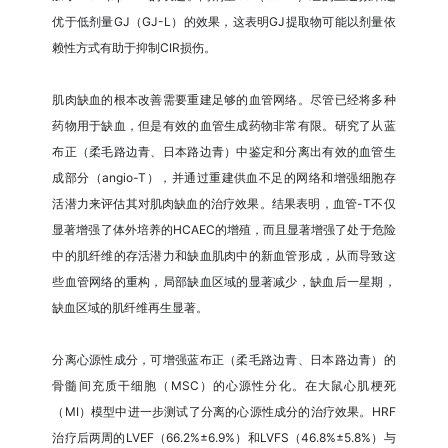
优于低剂量GJ（GJ-L）的效果，这表明GJ提取物可能以剂量依
赖性方式有助于抑制CIR损伤。
肌肉缺血的根本改善需要重建足够的血管网络。尽管已经将多种
药物用于缺血，但是有效的血管生成药物非常有限。研究了从蓝
布正（柔毛路边青、日本路边青）中鉴定和分离出有效的血管生
成部分（angio-T），并通过重建供血不足的网络和增强细胞存
活潜力来评估其对肌肉缺血的治疗效果。结果表明，血管-T不仅
显著增强了体外培养的HCAEC的增殖，而且显著增强了处于危险
中的肌纤维的存活潜力和缺血肌肉中的新血管形成，从而导致这
些血管网络的重构，局部缺血区域的显著减少，缺血后一星期，
缺血区域的肌纤维再生显著。
分离心源性成分，可增强蓝布正（柔毛路边青、日本路边青）的
骨髓间充质干细胞（MSC）的心源性分化。在大鼠心肌梗死
（MI）模型中进一步测试了分离的心源性成分的治疗效果。HRF
治疗后两周的LVEF（66.2%±6.9%）和LVFS（46.8%±5.8%）与