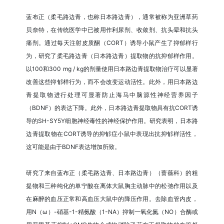
蓝布正（柔毛路边青，也称日本路边青），通常被称为亚洲草药
贝奈特，在传统医学中已被用作利尿剂、收敛剂、抗头晕和抗头
痛剂。通过每天注射皮质酮（CORT）诱导小鼠产生了抑郁样行
为，研究了柔毛路边青（日本路边青）提取物的抗抑郁样作用。
以100和300 mg / kg的剂量使用日本路边青提取物治疗可以显著
改善这些抑郁样行为，而不会改变运动活性。此外，用日本路边
青提取物进行处理可显著防止海马中脑源性神经营养因子
（BDNF）的表达下降。此外，日本路边青提取物具有抗CORT诱
导的SH-SY5Y细胞神经毒性的神经保护作用。研究表明，日本路
边青提取物在CORT诱导的抑郁症小鼠中表现出抗抑郁样活性，
这可能是由于BDNF表达增加所致。
研究了来自蓝布正（柔毛路边青、日本路边青）（蔷薇科）的粗
提物和三种纯化的单宁酸在离体大鼠胸主动脉中的松弛作用以及
在麻醉的血压正常和高血压大鼠中的降压作用。去除血管内皮，
用N（ω）-硝基-1-精氨酸（1-NA）抑制一氧化氮（NO）合酶或