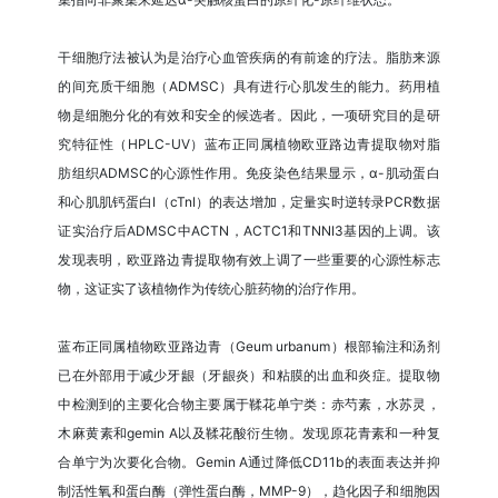
干细胞疗法被认为是治疗心血管疾病的有前途的疗法。脂肪来源
的间充质干细胞（ADMSC）具有进行心肌发生的能力。药用植
物是细胞分化的有效和安全的候选者。因此，一项研究目的是研
究特征性（HPLC-UV）蓝布正同属植物欧亚路边青提取物对脂
肪组织ADMSC的心源性作用。免疫染色结果显示，α-肌动蛋白
和心肌肌钙蛋白I（cTnI）的表达增加，定量实时逆转录PCR数据
证实治疗后ADMSC中ACTN，ACTC1和TNNI3基因的上调。该
发现表明，欧亚路边青提取物有效上调了一些重要的心源性标志
物，这证实了该植物作为传统心脏药物的治疗作用。
蓝布正同属植物欧亚路边青（Geum urbanum）根部输注和汤剂
已在外部用于减少牙龈（牙龈炎）和粘膜的出血和炎症。提取物
中检测到的主要化合物主要属于鞣花单宁类：赤芍素，水苏灵，
木麻黄素和gemin A以及鞣花酸衍生物。发现原花青素和一种复
合单宁为次要化合物。Gemin A通过降低CD11b的表面表达并抑
制活性氧和蛋白酶（弹性蛋白酶，MMP-9），趋化因子和细胞因