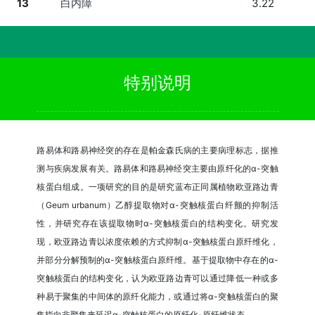
13
白内障
3.22
特别说明
路易体和路易神经突的存在是帕金森氏病的主要病理标志，据推
测与疾病发展有关。路易体和路易神经突主要由原纤化的α-突触
核蛋白组成。一项研究的目的是研究蓝布正同属植物欧亚路边青
（Geum urbanum）乙醇提取物对α-突触核蛋白纤颤的抑制活
性，并研究存在该提取物时α-突触核蛋白的结构变化。研究发
现，欧亚路边青以浓度依赖的方式抑制α-突触核蛋白原纤维化，
并部分分解预制的α-突触核蛋白原纤维。基于提取物中存在的α-
突触核蛋白的结构变化，认为欧亚路边青可以通过降低一种或多
种易于聚集的中间体的原纤化能力，或通过将α-突触核蛋白的聚
集指向非聚集来延迟α-突触核蛋白的原纤化-原纤维状态。