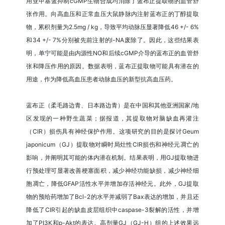
用亚甲基蓝抑制cGMP生物合成均消除了蓝布正提取物的血管舒
张作用。向高血压和正常血压大鼠静脉内注射蓝布正的丁醇提取
物，累积剂量为2.5mg / kg，导致平均动脉压显著降低46 +/- 6%
和34 +/- 7%分别被先前注射的l-NA废除了。因此，这些结果表
明，单宁可能是由内源性NO和后续cGMP介导的蓝布正的血管舒
张和降压作用的原因。数据表明，蓝布正提取物可能具有潜在的
用途，作为降低高血压患者动脉血压的新型抗高血压药。
蓝布正（柔毛路边青、日本路边青）是在中国和其他亚洲国家/地
区发现的一种野生蔬菜；据报道，其提取物对脑缺血再灌注
（CIR）损伤具有神经保护作用。这项研究的目的是探讨Geum
japonicum（GJ）提取物对瞬时局灶性CIR损伤和神经元凋亡的
影响，并阐明其可能的体内潜在机制。结果表明，用GJ提取物进
行预处理可显著改善梗塞面积，减少神经功能缺损，减少神经细
胞凋亡，降低GFAP活性水平并增加存活神经元。此外，GJ提取
物的预给药增加了Bcl-2的水平并减弱了Bax表达的增加，并且还
降低了CIR引起的缺血皮层组织中caspase-3裂解的活性，并增
加了PI3K和p-Akt的表达。高剂量GJ（GJ-H）组的上述效果远