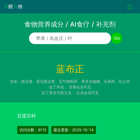
唤
醒
食
物
食物营养成分 / AI食疗 / 补充剂
食物/AI食疗诉求/补充剂名称
Go
蓝布正
别名：路边青、柔毛路边青、五气朝阳草、草本水杨梅、头晕药、红心草
拉丁学名：
至尊会员可见
拉丁异名与英文名：
企业会员可见
百度百科
访问次数：9115
最近更新：2025-10-14