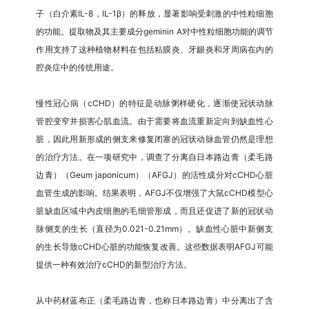
子（白介素IL-8，IL-1β）的释放，显著影响受刺激的中性粒细胞
的功能。提取物及其主要成分geminin A对中性粒细胞功能的调节
作用支持了这种植物材料在包括粘膜炎、牙龈炎和牙周病在内的
腔炎症中的传统用途。
慢性冠心病（cCHD）的特征是动脉粥样硬化，逐渐使冠状动脉
管腔变窄并损害心肌血流。由于需要将血流重新定向到缺血性心
脏，因此用新形成的侧支来修复闭塞的冠状动脉血管仍然是理想
的治疗方法。在一项研究中，调查了分离自日本路边青（柔毛路
边青）（Geum japonicum）（AFGJ）的活性成分对cCHD心脏
血管生成的影响。结果表明，AFGJ不仅增强了大鼠cCHD模型心
脏缺血区域中内皮细胞的毛细管形成，而且还促进了新的冠状动
脉侧支的生长（直径为0.021-0.21mm）。缺血性心脏中新侧支
的生长导致cCHD心脏的功能恢复改善。这些数据表明AFGJ可能
提供一种有效治疗cCHD的新型治疗方法。
从中药材蓝布正（柔毛路边青，也称日本路边青）中分离出了含