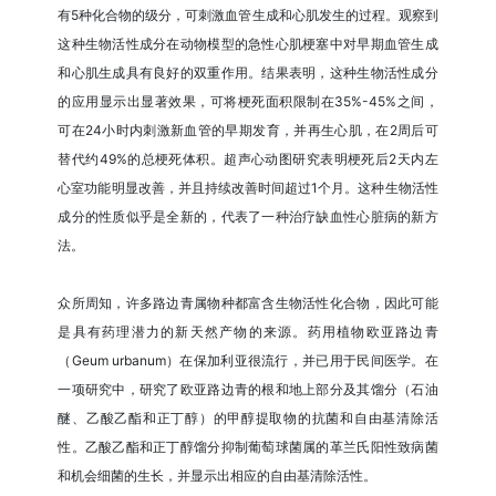
有5种化合物的级分，可刺激血管生成和心肌发生的过程。观察到
这种生物活性成分在动物模型的急性心肌梗塞中对早期血管生成
和心肌生成具有良好的双重作用。结果表明，这种生物活性成分
的应用显示出显著效果，可将梗死面积限制在35%-45%之间，
可在24小时内刺激新血管的早期发育，并再生心肌，在2周后可
替代约49%的总梗死体积。超声心动图研究表明梗死后2天内左
心室功能明显改善，并且持续改善时间超过1个月。这种生物活性
成分的性质似乎是全新的，代表了一种治疗缺血性心脏病的新方
法。
众所周知，许多路边青属物种都富含生物活性化合物，因此可能
是具有药理潜力的新天然产物的来源。药用植物欧亚路边青
（Geum urbanum）在保加利亚很流行，并已用于民间医学。在
一项研究中，研究了欧亚路边青的根和地上部分及其馏分（石油
醚、乙酸乙酯和正丁醇）的甲醇提取物的抗菌和自由基清除活
性。乙酸乙酯和正丁醇馏分抑制葡萄球菌属的革兰氏阳性致病菌
和机会细菌的生长，并显示出相应的自由基清除活性。