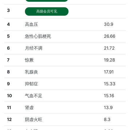
3
高级会员可见
4
高血压
30.9
5
急性心肌梗死
26.66
6
月经不调
21.72
7
惊厥
19.28
8
乳腺炎
17.91
9
抑郁症
15.33
10
气血不足
15.16
11
肾虚
13.9
12
阴虚火旺
8.3