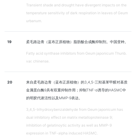
Transient shade and drought have divergent impacts on the
temperature sensitivity of dark respiration in leaves of Geum
urbanum.
19
柔毛路边青（蓝布正原植物）脂肪酸合成酶抑制剂。中国变种。
Fatty acid synthase inhibitors from Geum japonicum Thunb.
var. chinense.
20
来自柔毛路边青（蓝布正原植物）的3,4,5-三羟基苯甲醛对基质
金属蛋白酶9具有双重抑制作用；抑制TNF-α诱导的HASMC中
的明胶代谢活性以及MMP-9表达。
3,4,5-trihydroxybenzaldehyde from Geum japonicum has
dual inhibitory effect on matrix metalloproteinase 9;
inhibition of gelatinoytic activity as well as MMP-9
expression in TNF-alpha induced HASMC.