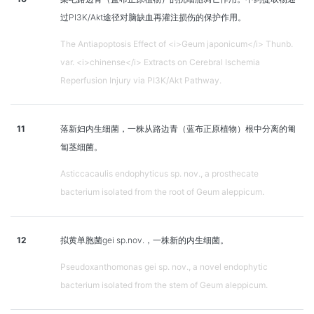
过PI3K/Akt途径对脑缺血再灌注损伤的保护作用。
The Antiapoptosis Effect of <i>Geum japonicum</i> Thunb.
var. <i>chinense</i> Extracts on Cerebral Ischemia
Reperfusion Injury via PI3K/Akt Pathway.
11
落新妇内生细菌，一株从路边青（蓝布正原植物）根中分离的匍
匐茎细菌。
Asticcacaulis endophyticus sp. nov., a prosthecate
bacterium isolated from the root of Geum aleppicum.
12
拟黄单胞菌gei sp.nov.，一株新的内生细菌。
Pseudoxanthomonas gei sp. nov., a novel endophytic
bacterium isolated from the stem of Geum aleppicum.