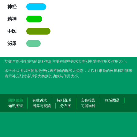
神经
精神
中医
泌尿
功效与作用领域指的是补充剂主要在哪些诉求大类别中发挥作用及作用大小。
水平柱状图以不同颜色来代表不同的诉求大类别，并以柱形条的长度和粗细来
表示补充剂对该诉求大类别的功效与作用大小。
回到顶部
有效诉求
特别说明
实验报告
领域图谱
知识图谱
图库与视频
分布图
同属物种