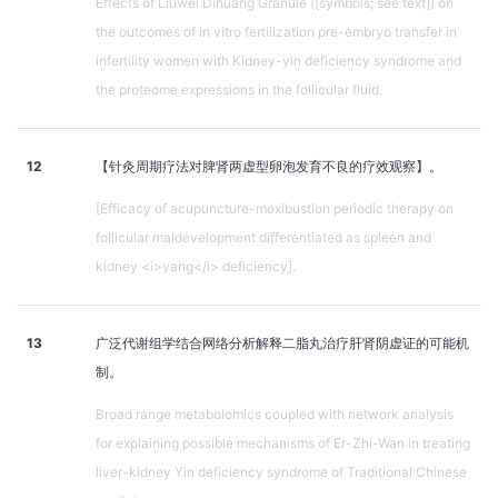
Effects of Liuwei Dihuang Granule ([symbols; see text]) on
the outcomes of in vitro fertilization pre-embryo transfer in
infertility women with Kidney-yin deficiency syndrome and
the proteome expressions in the follicular fluid.
12
【针灸周期疗法对脾肾两虚型卵泡发育不良的疗效观察】。
[Efficacy of acupuncture-moxibustion periodic therapy on
follicular maldevelopment differentiated as spleen and
kidney <i>yang</i> deficiency].
13
广泛代谢组学结合网络分析解释二脂丸治疗肝肾阴虚证的可能机
制。
Broad range metabolomics coupled with network analysis
for explaining possible mechanisms of Er-Zhi-Wan in treating
liver-kidney Yin deficiency syndrome of Traditional Chinese