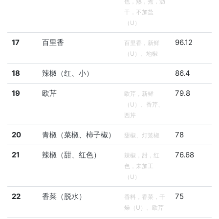
色，熟，煮，沥
干，不加盐
（U）
17
百里香
96.12
百里香，新鲜
（U）、地椒
18
辣椒（红、小）
86.4
19
欧芹
79.8
欧芹，新鲜
（U）、香芹、
西芹
20
青椒（菜椒、柿子椒）
78
甜椒、灯笼椒
21
辣椒（甜、红色）
76.68
辣椒，甜，红
色，未加工
（U）
22
香菜（脱水）
75
香料，香菜，干
燥（U）、欧芹