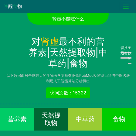
唤
醒
食
物
肾虚不能吃什么
对
肾虚
最不利的营
切换至
养素|天然提取物|中
最有效
的
草药|食物
以下数据由对全球最大的生物医学文献数据库PubMed及维基百科与中医名著
利用人工智能算法分析得出
访问次数：15322
天然提
营养素
中草药
食物
取物