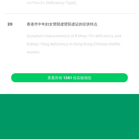
<i>Yin</i> Deficiency Type].
20
香港市中年妇女肾阴虚肾阳虚证的症状特点
Symptom characteristics of Kidney-Yin deficiency and
Kidney-Yang deficiency in Hong Kong Chinese midlife
women.
查看所有
1361
份实验报告