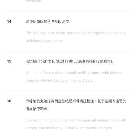
medicine.
14
肾虚证阴阳转换与基因调控。
The change-over of yin-yang and gene regulation in kidney
deficiency syndromes.
15
[伐地那非治疗肾阳阴虚肝郁型ED患者的临床疗效观察]。
[Clinical efficacy of vardenafil on ED patients with kidney-
yang or -yin deficiency or liver-qi stasis].
16
六味地黄丸治疗肾阴虚型绝经后骨质疏松症：基于基因表达谱的
潜在治疗靶点。
Liuwei Dihuang pill cures postmenopausal osteoporosis with
kidney-Yin deficiency: Potential therapeutic targets