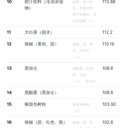
10
橙汁饮料（冷冻浓缩
113.88
饮料，橙汁饮
物）
料，早餐类型，
果汁和果肉，冷
冻浓缩物（U）
11
大白菜（脱水）
112.2
12
辣椒（黄色、甜）
110.16
辣椒，甜，黄
色，未加工
（U）
13
黑加仑
108.6
黑醋栗，欧洲
黑，生的
（U）、黑加仑
14
黑醋栗（黑加仑）
108.6
15
猴面包树粉
103.92
猴面包树粉
（U）
16
辣椒（甜、红色、熟）
102.6
辣椒，甜，红