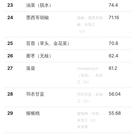
23
油菜（脱水）
74.4
24
墨西哥胡椒
71.16
辣椒，墨西哥胡
椒，未加工
（U）
25
苜蓿（草头、金花菜）
70.8
26
蜜枣（无核）
62.4
27
落葵
61.2
Vinespinach
（落葵），未加
工（U）
28
羽衣甘蓝
56.04
羽衣甘蓝，未加
工（U）
29
猕猴桃
55.68
猕猴桃，绿色，
未加工（U）、
奇异果