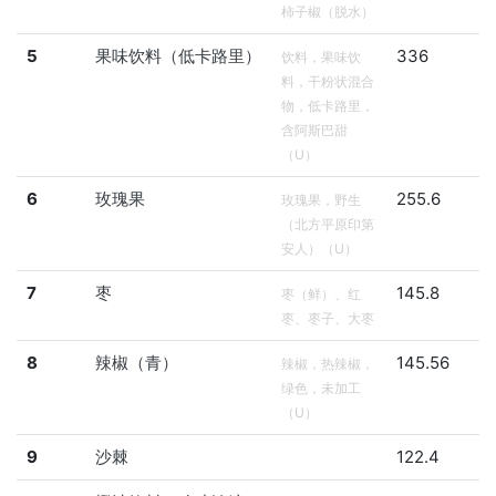
柿子椒（脱水）
5
果味饮料（低卡路里）
336
饮料，果味饮
料，干粉状混合
物，低卡路里，
含阿斯巴甜
（U）
6
玫瑰果
255.6
玫瑰果，野生
（北方平原印第
安人）（U）
7
枣
145.8
枣（鲜）、红
枣、枣子、大枣
8
辣椒（青）
145.56
辣椒，热辣椒，
绿色，未加工
（U）
9
沙棘
122.4