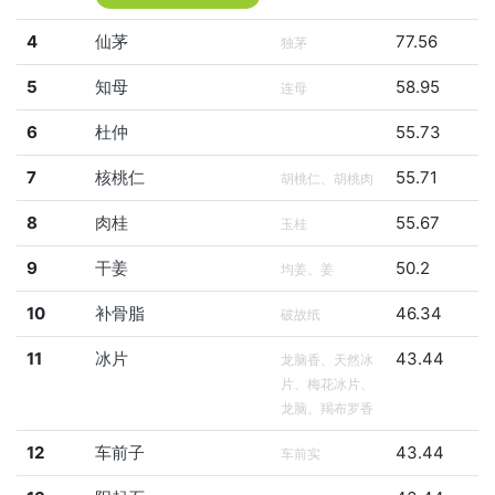
4
仙茅
77.56
独茅
5
知母
58.95
连母
6
杜仲
55.73
7
核桃仁
55.71
胡桃仁、胡桃肉
8
肉桂
55.67
玉桂
9
干姜
50.2
均姜、姜
10
补骨脂
46.34
破故纸
11
冰片
43.44
龙脑香、天然冰
片、梅花冰片、
龙脑、羯布罗香
12
车前子
43.44
车前实