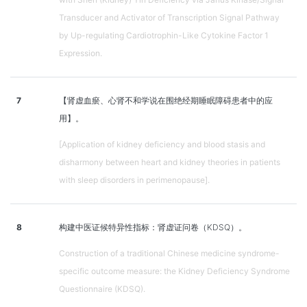
Transducer and Activator of Transcription Signal Pathway
by Up-regulating Cardiotrophin-Like Cytokine Factor 1
Expression.
7
【肾虚血瘀、心肾不和学说在围绝经期睡眠障碍患者中的应
用】。
[Application of kidney deficiency and blood stasis and
disharmony between heart and kidney theories in patients
with sleep disorders in perimenopause].
8
构建中医证候特异性指标：肾虚证问卷（KDSQ）。
Construction of a traditional Chinese medicine syndrome-
specific outcome measure: the Kidney Deficiency Syndrome
Questionnaire (KDSQ).