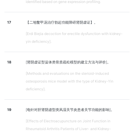
identified based on gene expression profiling.
17
【二地鳖甲汤治疗勃起功能障碍肾阴虚证】。
[Erdi Biejia decoction for erectile dysfunction with kidney-
yin deficiency].
18
[肾阴虚证型甾体类骨质疏松模型的建立方法与评价]。
[Methods and evaluations on the sterioid-induced
osteoporosis mice model with the type of Kidney-Yin
deficiency].
19
[电针对肝肾阴虚型类风湿关节炎患者关节功能的影响]。
[Effects of Electroacupuncture on Joint Function in
Rheumatoid Arthritis Patients of Liver- and Kidney-