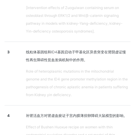
[Intervention effects of Zuoguiwan containing serum on
osteoblast through ERK1/2 and Wnt/β-catenin signaling
pathway in models with kidney-Yang-deficiency, kidney-
Yin-deficiency osteoporosis syndromes].
3
线粒体基因组和ID4基因启动子甲基化区异质突变在肾阴虚证慢
性再生障碍性贫血发病机制中的作用。
Role of heteroplasmic mutations in the mitochondrial
genome and the ID4 gene promoter methylation region in the
pathogenesis of chronic aplastic anemia in patients suffering
from Kidney yin deficiency.
4
补肾活血方对肾虚血瘀证子宫内膜薄排卵障碍大鼠模型的影响。
Effect of Bushen Huoxue recipe on women with thin
endometrial ovulation disorder and a rat model of thin