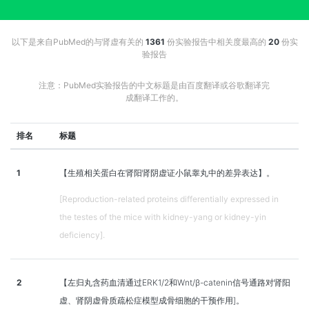
以下是来自PubMed的与肾虚有关的
1361
份实验报告中相关度最高的
20
份实
验报告
注意：PubMed实验报告的中文标题是由百度翻译或谷歌翻译完
成翻译工作的。
排名
标题
1
【生殖相关蛋白在肾阳肾阴虚证小鼠睾丸中的差异表达】。
[Reproduction-related proteins differentially expressed in
the testes of the mice with kidney-yang or kidney-yin
deficiency].
2
【左归丸含药血清通过ERK1/2和Wnt/β-catenin信号通路对肾阳
虚、肾阴虚骨质疏松症模型成骨细胞的干预作用]。