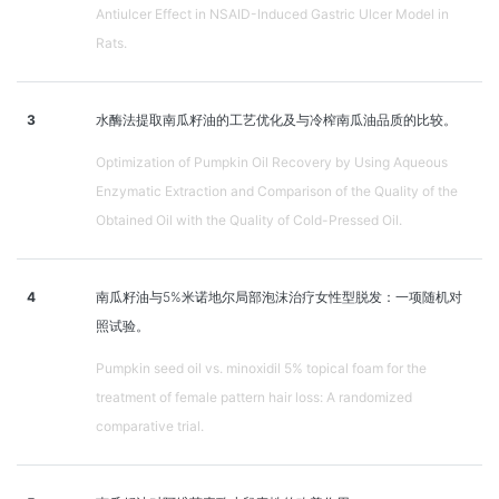
Antiulcer Effect in NSAID-Induced Gastric Ulcer Model in
Rats.
3
水酶法提取南瓜籽油的工艺优化及与冷榨南瓜油品质的比较。
Optimization of Pumpkin Oil Recovery by Using Aqueous
Enzymatic Extraction and Comparison of the Quality of the
Obtained Oil with the Quality of Cold-Pressed Oil.
4
南瓜籽油与5%米诺地尔局部泡沫治疗女性型脱发：一项随机对
照试验。
Pumpkin seed oil vs. minoxidil 5% topical foam for the
treatment of female pattern hair loss: A randomized
comparative trial.