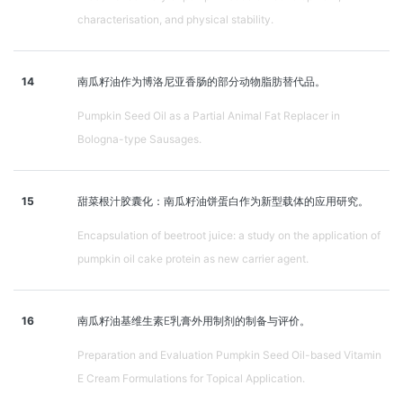
characterisation, and physical stability.
14
南瓜籽油作为博洛尼亚香肠的部分动物脂肪替代品。
Pumpkin Seed Oil as a Partial Animal Fat Replacer in
Bologna-type Sausages.
15
甜菜根汁胶囊化：南瓜籽油饼蛋白作为新型载体的应用研究。
Encapsulation of beetroot juice: a study on the application of
pumpkin oil cake protein as new carrier agent.
16
南瓜籽油基维生素E乳膏外用制剂的制备与评价。
Preparation and Evaluation Pumpkin Seed Oil-based Vitamin
E Cream Formulations for Topical Application.