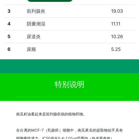
3
前列腺炎
19.03
4
阴囊潮湿
11.11
5
尿道炎
10.26
6
尿频
5.25
特别说明
南瓜籽油看起来是前列腺疾病的植物药物。
在分离的MCF-7（乳腺癌）细胞中，南瓜果实的提取物似乎具有
细胞毒性潜力，IC50值在0.4-1.01μg范围内（外皮最有效）。