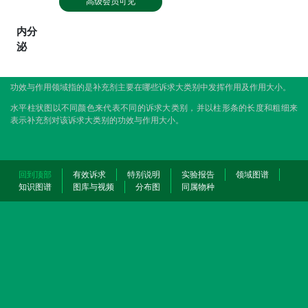
高级会员可见
内分
泌
功效与作用领域指的是补充剂主要在哪些诉求大类别中发挥作用及作用大小。
水平柱状图以不同颜色来代表不同的诉求大类别，并以柱形条的长度和粗细来
表示补充剂对该诉求大类别的功效与作用大小。
回到顶部
有效诉求
特别说明
实验报告
领域图谱
知识图谱
图库与视频
分布图
同属物种