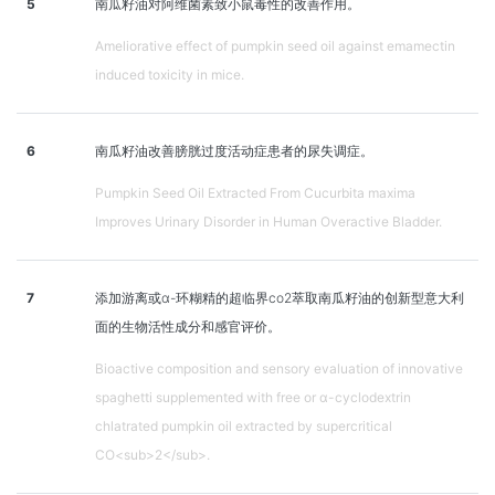
5
南瓜籽油对阿维菌素致小鼠毒性的改善作用。
Ameliorative effect of pumpkin seed oil against emamectin
induced toxicity in mice.
6
南瓜籽油改善膀胱过度活动症患者的尿失调症。
Pumpkin Seed Oil Extracted From Cucurbita maxima
Improves Urinary Disorder in Human Overactive Bladder.
7
添加游离或α-环糊精的超临界co2萃取南瓜籽油的创新型意大利
面的生物活性成分和感官评价。
Bioactive composition and sensory evaluation of innovative
spaghetti supplemented with free or α-cyclodextrin
chlatrated pumpkin oil extracted by supercritical
CO<sub>2</sub>.