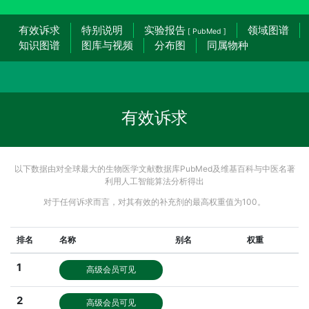
有效诉求
特别说明
实验报告
领域图谱
[ PubMed ]
知识图谱
图库与视频
分布图
同属物种
有效诉求
以下数据由对全球最大的生物医学文献数据库PubMed及维基百科与中医名著
利用人工智能算法分析得出
对于任何诉求而言，对其有效的补充剂的最高权重值为100。
排名
名称
别名
权重
1
高级会员可见
2
高级会员可见