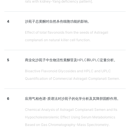
rats with kidney-Yang deficiency pattern].
4
沙苑子总黄酮对自然杀伤细胞功能的影响。
Effect of total flavonoids from the seeds of Astragali
complanati on natural killer cell function.
5
商业化沙苑子中生物活性黄酮苷及HPLC和UPLC定量分析。
Bioactive Flavonoid Glycosides and HPLC and UPLC
Quantification of Commercial Astragali Complanati Semen.
6
应用气相色谱-质谱法对沙苑子的化学分析及其降胆固醇作用。
Chemical Analysis of Astragali Complanati Semen and Its
Hypocholesterolemic Effect Using Serum Metabolomics
Based on Gas Chromatography-Mass Spectrometry.