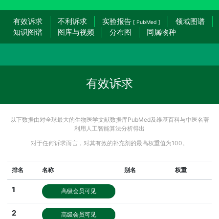
有效诉求
不利诉求
实验报告
领域图谱
[ PubMed ]
知识图谱
图库与视频
分布图
同属物种
有效诉求
以下数据由对全球最大的生物医学文献数据库PubMed及维基百科与中医名著
利用人工智能算法分析得出
对于任何诉求而言，对其有效的补充剂的最高权重值为100。
排名
名称
别名
权重
1
高级会员可见
2
高级会员可见