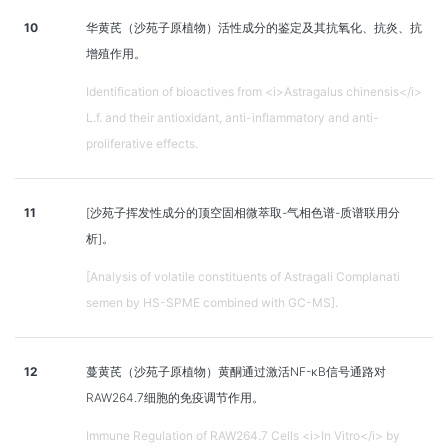
10
华黄芪（沙苑子原植物）活性成分的鉴定及其抗氧化、抗炎、抗
增殖作用。
Identification of bioactives from <i>Astragalus chinensis</i>
L.f. and their antioxidant, anti-inflammatory and anti-
proliferative effects.
11
[沙苑子挥发性成分的顶空固相微萃取-气相色谱-质谱联用分
析]。
[Analysis of volatile constituents of Astragali Complanati
semen by HS-SPME combined with GC-MS].
12
蔓黄芪（沙苑子原植物）黄酮通过激活NF-κB信号通路对
RAW264.7细胞的免疫调节作用。
Immune Regulation of RAW264.7 Cells <i>In Vitro</i> by