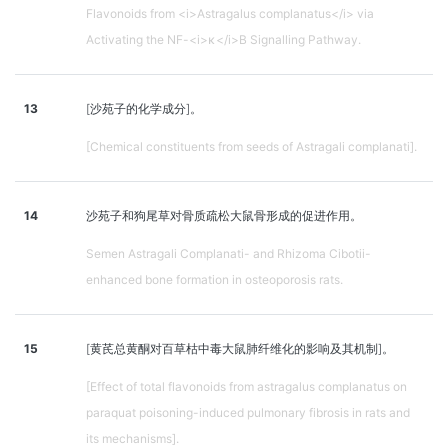
Flavonoids from <i>Astragalus complanatus</i> via
Activating the NF-<i>κ</i>B Signalling Pathway.
13
[沙苑子的化学成分]。
[Chemical constituents from seeds of Astragali complanati].
14
沙苑子和狗尾草对骨质疏松大鼠骨形成的促进作用。
Semen Astragali Complanati- and Rhizoma Cibotii-
enhanced bone formation in osteoporosis rats.
15
[黄芪总黄酮对百草枯中毒大鼠肺纤维化的影响及其机制]。
[Effect of total flavonoids from astragalus complanatus on
paraquat poisoning-induced pulmonary fibrosis in rats and
its mechanisms].