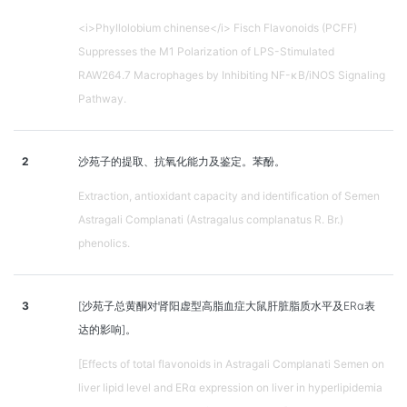
<i>Phyllolobium chinense</i> Fisch Flavonoids (PCFF)
Suppresses the M1 Polarization of LPS-Stimulated
RAW264.7 Macrophages by Inhibiting NF-κB/iNOS Signaling
Pathway.
2
沙苑子的提取、抗氧化能力及鉴定。苯酚。
Extraction, antioxidant capacity and identification of Semen
Astragali Complanati (Astragalus complanatus R. Br.)
phenolics.
3
[沙苑子总黄酮对肾阳虚型高脂血症大鼠肝脏脂质水平及ERα表
达的影响]。
[Effects of total flavonoids in Astragali Complanati Semen on
liver lipid level and ERα expression on liver in hyperlipidemia