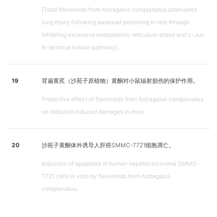
[Total flavonoids from Astragalus complanatus attenuates
lung injury following paraquat poisoning in rats through
inhibiting excessive endoplasmic reticulum stress and c-Jun
N-terminal kinase pathway].
19
背扁黄芪（沙苑子原植物）黄酮对小鼠辐射损伤的保护作用。
Protective effect of flavonoids from Astragalus complanatus
on radiation induced damages in mice.
20
沙苑子黄酮体外诱导人肝癌SMMC-7721细胞凋亡。
Induction of apoptosis in human hepatocarcinoma SMMC-
7721 cells in vitro by flavonoids from Astragalus
complanatus.