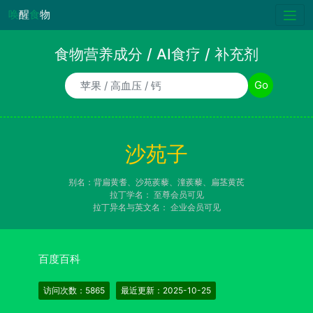
唤
醒
食
物
食物营养成分 / AI食疗 / 补充剂
食物/AI食疗诉求/补充剂名称
Go
沙苑子
别名：背扁黄耆、沙苑蒺藜、潼蒺藜、扁茎黄芪
拉丁学名：
至尊会员可见
拉丁异名与英文名：
企业会员可见
百度百科
访问次数：5865
最近更新：2025-10-25