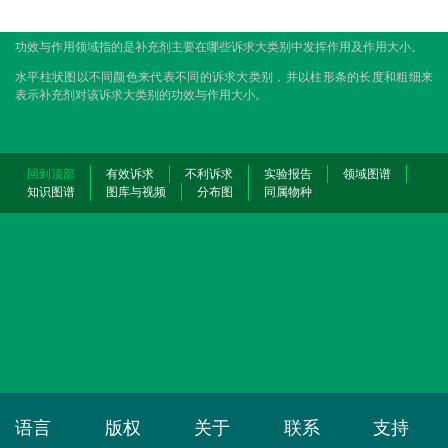
功效与作用领域指的是补充剂主要在哪些诉求大类别中发挥作用及作用大小。
水平柱状图以不同颜色来代表不同的诉求大类别，并以柱形条的长度和粗细来
表示补充剂对该诉求大类别的功效与作用大小。
回到顶部
有效诉求
不利诉求
实验报告
领域图谱
知识图谱
图库与视频
分布图
同属物种
语言
版权
关于
联系
支持