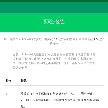
实验报告
以下是来自PubMed的与沙苑子有关的
43
份实验报告中相关度最高的
20
份实
验报告
注意：PubMed实验报告的中文标题是由百度翻译或谷歌翻译完
成翻译工作的，由于补充剂名称及医学与生物化学术语的专业
性，机器翻译的结果有时是不准确的。因此，实验报告的中文标
题仅供参考。
排名
标题
1
蔓黄芪（沙苑子原植物）菲施类黄酮（PCFF）通过抑制NF-
κB/iNOS信号通路抑制LPS刺激的RAW264.7巨噬细胞的M1极
化。